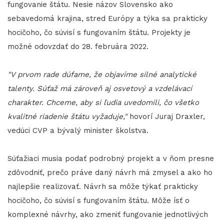
fungovanie štátu. Nesie názov Slovensko ako
sebavedomá krajina, stred Európy a týka sa prakticky
hocičoho, čo súvisí s fungovaním štátu. Projekty je
možné odovzdať do 28. februára 2022.
"V prvom rade dúfame, že objavíme silné analytické
talenty. Súťaž má zároveň aj osvetový a vzdelávací
charakter. Chceme, aby si ľudia uvedomili, čo všetko
kvalitné riadenie štátu vyžaduje,"
hovorí Juraj Draxler,
vedúci CVP a bývalý minister školstva.
Súťažiaci musia podať podrobný projekt a v ňom presne
zdôvodniť, prečo práve daný návrh má zmysel a ako ho
najlepšie realizovať. Návrh sa môže týkať prakticky
hocičoho, čo súvisí s fungovaním štátu. Môže ísť o
komplexné návrhy, ako zmeniť fungovanie jednotlivých