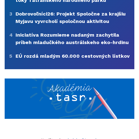
toky Tatranského národného parku
3
Dobrovoľníci26: Projekt Spoločne za krajšiu
Myjavu vyvrcholí spoločnou aktivitou
4
Iniciatíva Rozumieme nadaným zachytila
príbeh mladučkého austrálskeho eko-hrdinu
5
EÚ rozdá mladým 60.000 cestovných lístkov