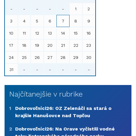
-
-
-
-
-
1
2
3
4
5
6
7
8
9
10
11
12
13
14
15
16
17
18
19
20
21
22
23
24
25
26
27
28
29
30
31
-
-
-
-
-
-
Najčítanejšie v rubrike
1
Dobrovoľníci26: OZ Zelenáči sa stará o
krajšie Hanušovce nad Topľou
2
Dobrovoľníci26: Na Orave vyčistili vodné