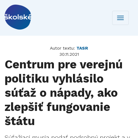
Toggle
navigati
Autor textu:
TASR
30.11.2021
Centrum pre verejnú
politiku vyhlásilo
súťaž o nápady, ako
zlepšiť fungovanie
štátu
Súťažiaci musia podať podrobný projekt a v