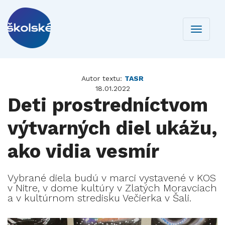
Toggle
navigati
Autor textu:
TASR
18.01.2022
Deti prostredníctvom
výtvarných diel ukážu,
ako vidia vesmír
Vybrané diela budú v marci vystavené v KOS
v Nitre, v dome kultúry v Zlatých Moravciach
a v kultúrnom stredisku Večierka v Šali.