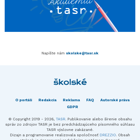
Napíšte nám
skolske@tasr.sk
O portáli
Redakcia
Reklama
FAQ
Autorské práva
GDPR
© Copyright 2019 - 2026,
TASR
. Publikovanie alebo šírenie obsahu
správ zo zdrojov TASR je bez predchádzajúceho písomného súhlasu
TASR výslovne zakázané.
Dizajn a programovanie realizovala spoločnosť
DREZZIO
. Obsah