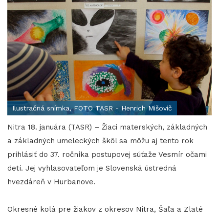
Ilustračná snímka, FOTO TASR - Henrich Mišovič
Nitra 18. januára (TASR) – Žiaci materských, základných
a základných umeleckých škôl sa môžu aj tento rok
prihlásiť do 37. ročníka postupovej súťaže Vesmír očami
detí. Jej vyhlasovateľom je Slovenská ústredná
hvezdáreň v Hurbanove.
Okresné kolá pre žiakov z okresov Nitra, Šaľa a Zlaté