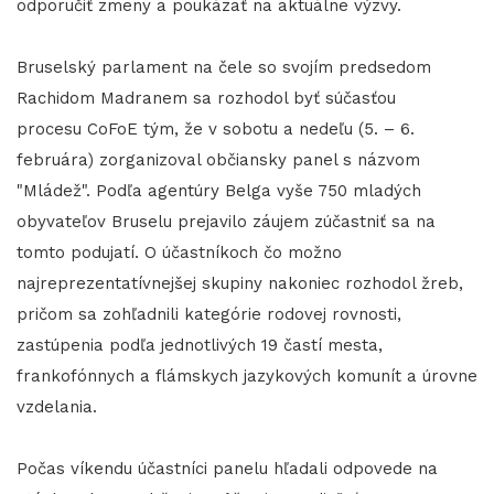
odporučiť zmeny a poukázať na aktuálne výzvy.
Bruselský parlament na čele so svojím predsedom
Rachidom Madranem sa rozhodol byť súčasťou
procesu CoFoE tým, že v sobotu a nedeľu (5. – 6.
februára) zorganizoval občiansky panel s názvom
"Mládež". Podľa agentúry Belga vyše 750 mladých
obyvateľov Bruselu prejavilo záujem zúčastniť sa na
tomto podujatí. O účastníkoch čo možno
najreprezentatívnejšej skupiny nakoniec rozhodol žreb,
pričom sa zohľadnili kategórie rodovej rovnosti,
zastúpenia podľa jednotlivých 19 častí mesta,
frankofónnych a flámskych jazykových komunít a úrovne
vzdelania.
Počas víkendu účastníci panelu hľadali odpovede na