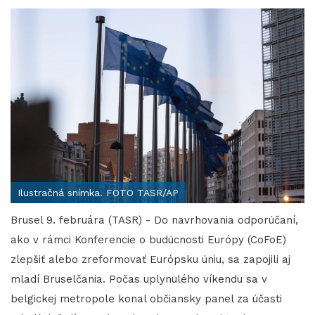
Ilustračná snímka. FOTO TASR/AP
Brusel 9. februára (TASR) - Do navrhovania odporúčaní,
ako v rámci Konferencie o budúcnosti Európy (CoFoE)
zlepšiť alebo zreformovať Európsku úniu, sa zapojili aj
mladí Bruselčania. Počas uplynulého víkendu sa v
belgickej metropole konal občiansky panel za účasti