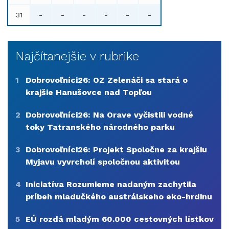
31
-
-
-
-
-
-
Najčítanejšie v rubrike
1
Dobrovoľníci26: OZ Zelenáči sa stará o
krajšie Hanušovce nad Topľou
2
Dobrovoľníci26: Na Orave vyčistili vodné
toky Tatranského národného parku
3
Dobrovoľníci26: Projekt Spoločne za krajšiu
Myjavu vyvrcholí spoločnou aktivitou
4
Iniciatíva Rozumieme nadaným zachytila
príbeh mladučkého austrálskeho eko-hrdinu
5
EÚ rozdá mladým 60.000 cestovných lístkov