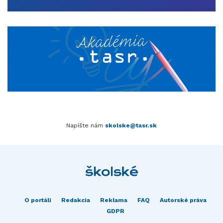
Napíšte nám
skolske@tasr.sk
O portáli
Redakcia
Reklama
FAQ
Autorské práva
GDPR