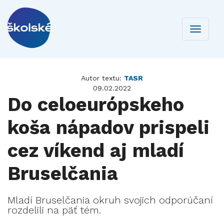
Toggle
navigati
Autor textu:
TASR
09.02.2022
Do celoeurópskeho
koša nápadov prispeli
cez víkend aj mladí
Bruselčania
Mladí Bruselčania okruh svojich odporúčaní
rozdelili na päť tém.