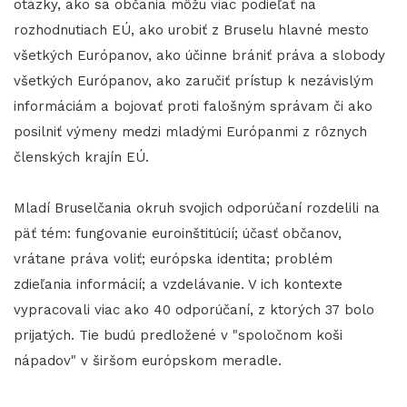
otázky, ako sa občania môžu viac podieľať na
rozhodnutiach EÚ, ako urobiť z Bruselu hlavné mesto
všetkých Európanov, ako účinne brániť práva a slobody
všetkých Európanov, ako zaručiť prístup k nezávislým
informáciám a bojovať proti falošným správam či ako
posilniť výmeny medzi mladými Európanmi z rôznych
členských krajín EÚ.
Mladí Bruselčania okruh svojich odporúčaní rozdelili na
päť tém: fungovanie euroinštitúcií; účasť občanov,
vrátane práva voliť; európska identita; problém
zdieľania informácií; a vzdelávanie. V ich kontexte
vypracovali viac ako 40 odporúčaní, z ktorých 37 bolo
prijatých. Tie budú predložené v "spoločnom koši
nápadov" v širšom európskom meradle.