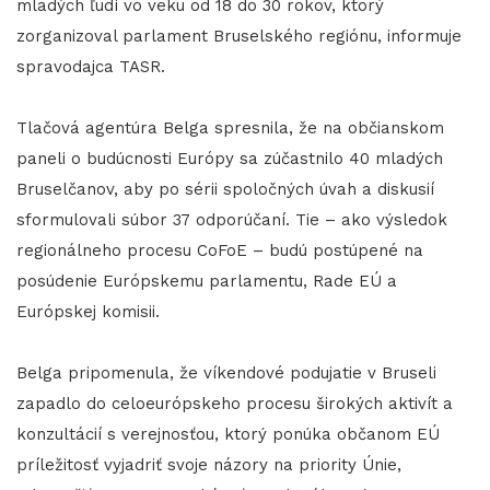
mladých ľudí vo veku od 18 do 30 rokov, ktorý
zorganizoval parlament Bruselského regiónu, informuje
spravodajca TASR.
Tlačová agentúra Belga spresnila, že na občianskom
paneli o budúcnosti Európy sa zúčastnilo 40 mladých
Bruselčanov, aby po sérii spoločných úvah a diskusií
sformulovali súbor 37 odporúčaní. Tie – ako výsledok
regionálneho procesu CoFoE – budú postúpené na
posúdenie Európskemu parlamentu, Rade EÚ a
Európskej komisii.
Belga pripomenula, že víkendové podujatie v Bruseli
zapadlo do celoeurópskeho procesu širokých aktivít a
konzultácií s verejnosťou, ktorý ponúka občanom EÚ
príležitosť vyjadriť svoje názory na priority Únie,