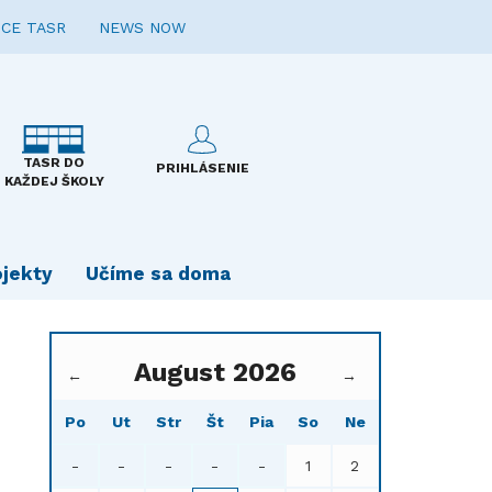
CE TASR
NEWS NOW
TASR DO
PRIHLÁSENIE
KAŽDEJ ŠKOLY
ojekty
Učíme sa doma
August 2026
←
→
Po
Ut
Str
Št
Pia
So
Ne
-
-
-
-
-
1
2