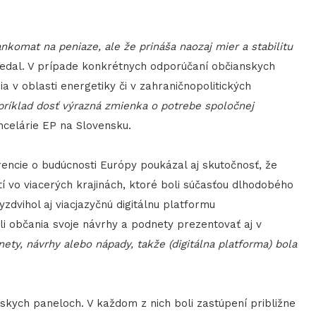
ankomat na peniaze, ale že prináša naozaj mier a stabilitu
dal. V prípade konkrétnych odporúčaní občianskych
v oblasti energetiky či v zahraničnopolitických
príklad dosť výrazná zmienka o potrebe spoločnej
ncelárie EP na Slovensku.
encie o budúcnosti Európy poukázal aj skutočnosť, že
atí vo viacerých krajinách, ktoré boli súčasťou dlhodobého
zdvihol aj viacjazyčnú digitálnu platformu
li občania svoje návrhy a podnety prezentovať aj v
ety, návrhy alebo nápady, takže (digitálna platforma) bola
nskych paneloch. V každom z nich boli zastúpení približne