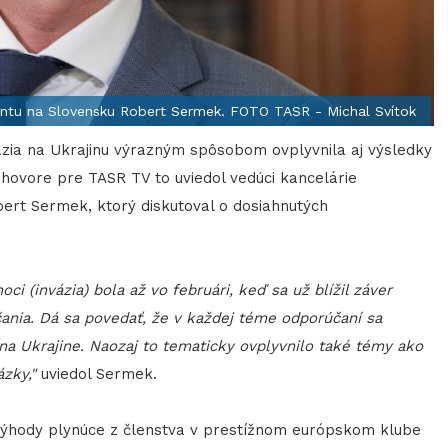
entu na Slovensku Robert Sermek. FOTO TASR - Michal Svítok
vázia na Ukrajinu výrazným spôsobom ovplyvnila aj výsledky
zhovore pre TASR TV to uviedol vedúci kancelárie
rt Sermek, ktorý diskutoval o dosiahnutých
ci (invázia) bola až vo februári, keď sa už blížil záver
ania. Dá sa povedať, že v každej téme odporúčaní sa
a Ukrajine. Naozaj to tematicky ovplyvnilo také témy ako
zky,"
uviedol Sermek.
 výhody plynúce z členstva v prestížnom európskom klube