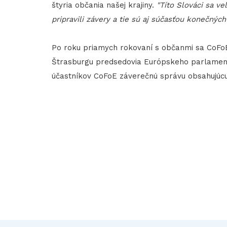
štyria občania našej krajiny.
"Títo Slováci sa ve
pripravili závery a tie sú aj súčasťou konečnýc
Po roku priamych rokovaní s občanmi sa CoFoE
Štrasburgu predsedovia Európskeho parlamentu
účastníkov CoFoE záverečnú správu obsahujúcu 