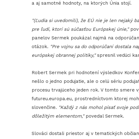
a aj samotné hodnoty, na ktorých Únia stojí.
"(Ľudia si uvedomili), že EÚ nie je len nejaký b
pre ľudí, ktorí sú súčasťou Európskej únie,"
pove
panelov Sermek poukázal najmä na odporúčania 
otázok.
"Pre vojnu sa do odporúčaní dostala na
európskej obrannej politiky,"
spresnil vedúci ka
Robert Sermek pri hodnotení výsledkov Konfer
nešlo o jedno podujatie, ale o celú sériu poduj
procesu trvajúceho jeden rok. V tomto smere vy
futureu.europa.eu, prostredníctvom ktorej moh
slovenčine.
"Každý z nás mohol písať svoje podn
dôležitým elementom,"
povedal Sermek.
Slováci dostali priestor aj v tematických občia