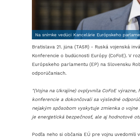
Na snímke vedúci Kancelárie Európskeho parlam
Bratislava 21. júna (TASR) - Ruská vojenská in
Konferencie o budúcnosti Európy (CoFoE). V ro
Európskeho parlamentu (EP) na Slovensku Robe
odporúčaniach.
"(Vojna na Ukrajine) ovplyvnila CoFoE výrazne, ho
konferencie a dokončovali sa výsledné odporúč
nejakým spôsobom vyskytuje zmienka o vojne n
je energetická bezpečnosť, ale aj hodnotové otá
Podľa neho si občania EÚ pre vojnu uvedomili