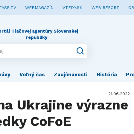
TASR.TV
WEBMAGAZÍN
VTEDY.SK
WEB REPORT
OB
ortál Tlačovej agentúry Slovenskej
republiky
rávy
Voľný čas
Zaujímavosti
História
Pr
21.06.2022
na Ukrajine výrazne
ledky CoFoE