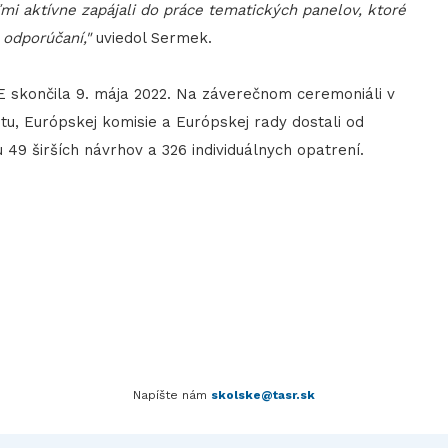
ľmi aktívne zapájali do práce tematických panelov, ktoré
h odporúčaní,"
uviedol Sermek.
 skončila 9. mája 2022. Na záverečnom ceremoniáli v
, Európskej komisie a Európskej rady dostali od
49 širších návrhov a 326 individuálnych opatrení.
Napíšte nám
skolske@tasr.sk