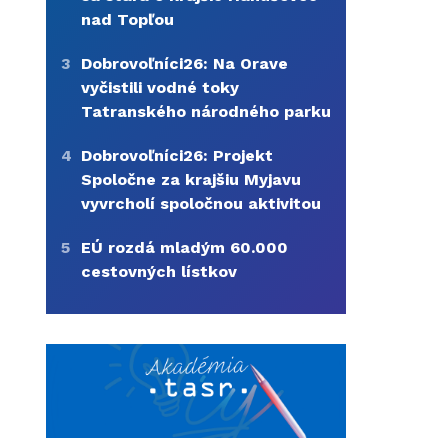
nad Topľou
3
Dobrovoľníci26: Na Orave
vyčistili vodné toky
Tatranského národného parku
4
Dobrovoľníci26: Projekt
Spoločne za krajšiu Myjavu
vyvrcholí spoločnou aktivitou
5
EÚ rozdá mladým 60.000
cestovných lístkov