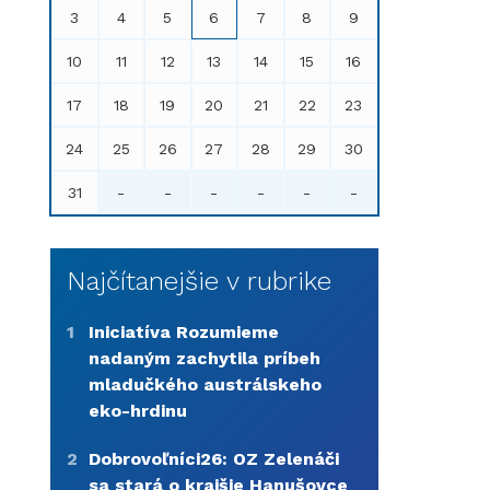
3
4
5
6
7
8
9
10
11
12
13
14
15
16
17
18
19
20
21
22
23
24
25
26
27
28
29
30
31
-
-
-
-
-
-
Najčítanejšie v rubrike
1
Iniciatíva Rozumieme
nadaným zachytila príbeh
mladučkého austrálskeho
eko-hrdinu
2
Dobrovoľníci26: OZ Zelenáči
sa stará o krajšie Hanušovce