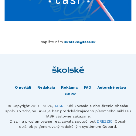
Napíšte nám
skolske@tasr.sk
O portáli
Redakcia
Reklama
FAQ
Autorské práva
GDPR
© Copyright 2019 - 2026,
TASR
. Publikovanie alebo šírenie obsahu
správ zo zdrojov TASR je bez predchádzajúceho písomného súhlasu
TASR výslovne zakázané.
Dizajn a programovanie realizovala spoločnosť
DREZZIO
. Obsah
stránok je generovaný redakčným systémom Gepard.