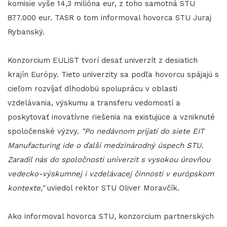
komisie vyše 14,3 milióna eur, z toho samotná STU
877.000 eur. TASR o tom informoval hovorca STU Juraj
Rybanský.
Konzorcium EULiST tvorí desať univerzít z desiatich
krajín Európy. Tieto univerzity sa podľa hovorcu spájajú s
cieľom rozvíjať dlhodobú spoluprácu v oblasti
vzdelávania, výskumu a transferu vedomostí a
poskytovať inovatívne riešenia na existujúce a vzniknuté
spoločenské výzvy.
"Po nedávnom prijatí do siete EIT
Manufacturing ide o ďalší medzinárodný úspech STU.
Zaradil nás do spoločnosti univerzít s vysokou úrovňou
vedecko-výskumnej i vzdelávacej činnosti v európskom
kontexte,"
uviedol rektor STU Oliver Moravčík.
Ako informoval hovorca STU, konzorcium partnerských