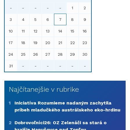
-
-
-
-
-
1
2
3
4
5
6
7
8
9
10
11
12
13
14
15
16
17
18
19
20
21
22
23
24
25
26
27
28
29
30
31
-
-
-
-
-
-
Najčítanejšie v rubrike
1
Iniciatíva Rozumieme nadaným zachytila
príbeh mladučkého austrálskeho eko-hrdinu
2
Dobrovoľníci26: OZ Zelenáči sa stará o
krajšie Hanušovce nad Topľou