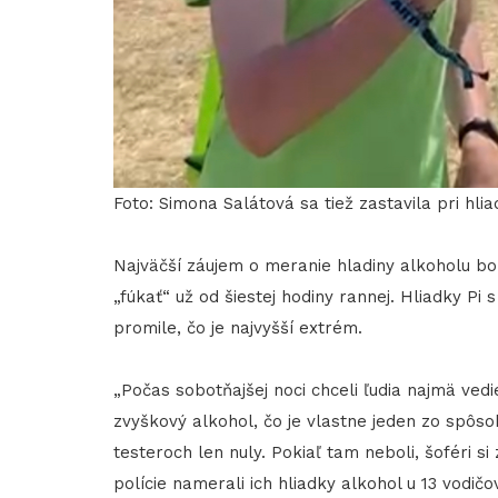
Foto: Simona Salátová sa tiež zastavila pri hli
Najväčší záujem o meranie hladiny alkoholu bol
„fúkať“ už od šiestej hodiny rannej. Hliadky P
promile, čo je najvyšší extrém.
„Počas sobotňajšej noci chceli ľudia najmä vedi
zvyškový alkohol, čo je vlastne jeden zo spôsob
testeroch len nuly. Pokiaľ tam neboli, šoféri s
polície namerali ich hliadky alkohol u 13 vodičo