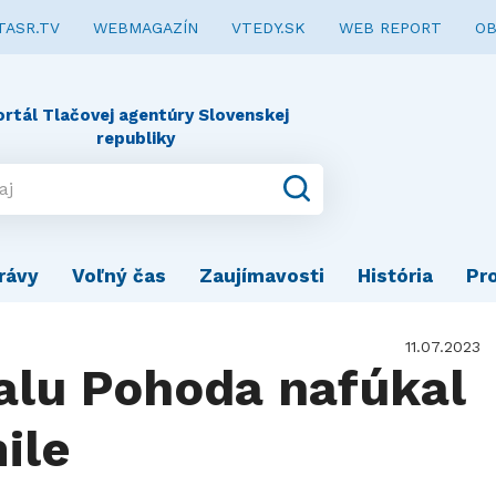
TASR.TV
WEBMAGAZÍN
VTEDY.SK
WEB REPORT
OB
ortál Tlačovej agentúry Slovenskej
republiky
rávy
Voľný čas
Zaujímavosti
História
Pr
11.07.2023
valu Pohoda nafúkal
ile