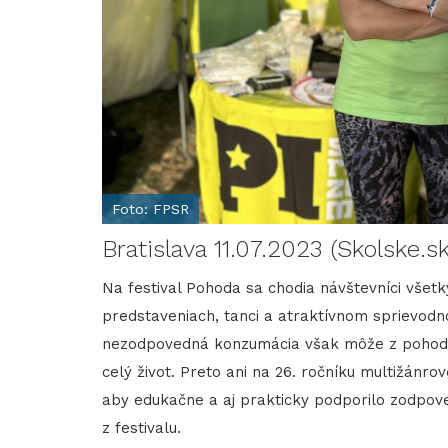
Foto: FPSR
Bratislava 11.07.2023 (Skolske.s
Na festival Pohoda sa chodia návštevníci všetký
predstaveniach, tanci a atraktívnom sprievod
nezodpovedná konzumácia však môže z pohodov
celý život. Preto ani na 26. ročníku multižánr
aby edukačne a aj prakticky podporilo zodpove
z festivalu.