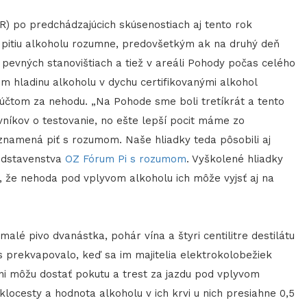
) po predchádzajúcich skúsenostiach aj tento rok
pitiu alkoholu rozumne, predovšetkým ak na druhý deň
 pevných stanovištiach a tiež v areáli Pohody počas celého
om hladinu alkoholu v dychu certifikovanými alkohol
m účtom za nehodu. „Na Pohode sme boli tretíkrát a tento
evníkov o testovanie, no ešte lepší pocit máme zo
o znamená piť s rozumom. Naše hliadky teda pôsobili aj
edstavenstva
OZ Fórum Pi s rozumom
. Vyškolené hliadky
, že nehoda pod vplyvom alkoholu ich môže vyjsť aj na
lé pivo dvanástka, pohár vína a štyri centilitre destilátu
 prekvapovalo, keď sa im majitelia elektrokolobežiek
j oni môžu dostať pokutu a trest za jazdu pod vplyvom
locesty a hodnota alkoholu v ich krvi u nich presiahne 0,5