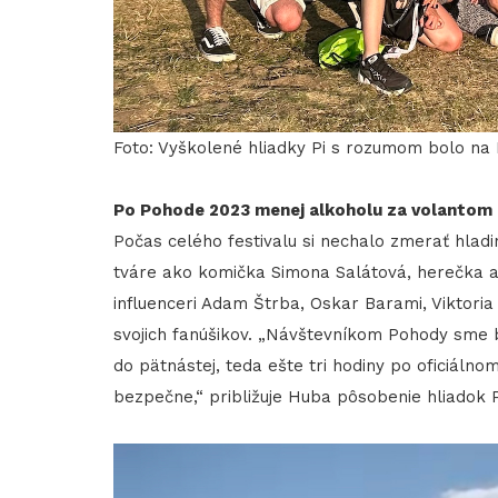
Foto: Vyškolené hliadky Pi s rozumom bolo na 
Po Pohode 2023 menej alkoholu za volantom 
Počas celého festivalu si nechalo zmerať hladi
tváre ako komička Simona Salátová, herečka a s
influenceri Adam Štrba, Oskar Barami, Viktoria 
svojich fanúšikov. „Návštevníkom Pohody sme bo
do pätnástej, teda ešte tri hodiny po oficiáln
bezpečne,“ približuje Huba pôsobenie hliadok 