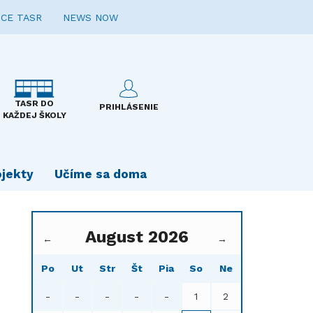
CE TASR
NEWS NOW
TASR DO
PRIHLÁSENIE
KAŽDEJ ŠKOLY
ojekty
Učíme sa doma
August 2026
←
→
Po
Ut
Str
Št
Pia
So
Ne
-
-
-
-
-
1
2