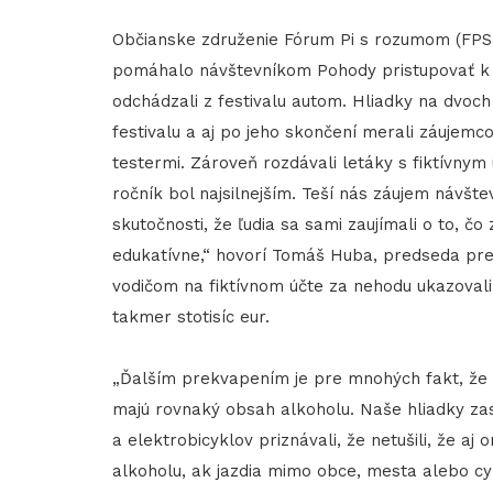
Občianske združenie Fórum Pi s rozumom (FPSR
pomáhalo návštevníkom Pohody pristupovať k 
odchádzali z festivalu autom. Hliadky na dvoch
festivalu a aj po jeho skončení merali záujemc
testermi. Zároveň rozdávali letáky s fiktívny
ročník bol najsilnejším. Teší nás záujem návšt
skutočnosti, že ľudia sa sami zaujímali o to, č
edukatívne,“ hovorí Tomáš Huba, predseda pr
vodičom na fiktívnom účte za nehodu ukazovali
takmer stotisíc eur.
„Ďalším prekvapením je pre mnohých fakt, že ma
majú rovnaký obsah alkoholu. Naše hliadky zas
a elektrobicyklov priznávali, že netušili, že a
alkoholu, ak jazdia mimo obce, mesta alebo cyk