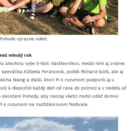
Pohode výrazne vidieť.
než minulý rok
nu alkoholu vyše 5-tisíc návštevníkov, medzi nimi aj známe
peváčka Alžbeta Ferancová, politik Richard Sulík, ale aj
Aicha Niang a ďalší, ktorí Pi s rozumom podporili aj u
li k dispozícii každý deň od rána do polnoci a v nedeľu až
om skončení Pohody, aby naozaj všetci mohli odísť domov
Pi s rozumom na multižánrovom festivale.