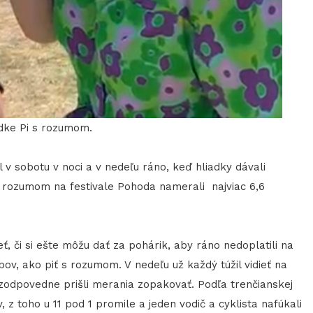
adke Pi s rozumom.
 v sobotu v noci a v nedeľu ráno, keď hliadky dávali
i s rozumom na festivale Pohoda namerali najviac 6,6
eť, či si ešte môžu dať za pohárik, aby ráno nedoplatili na
ov, ako piť s rozumom. V nedeľu už každý túžil vidieť na
i zodpovedne prišli merania zopakovať. Podľa trenčianskej
v, z toho u 11 pod 1 promile a jeden vodič a cyklista nafúkali