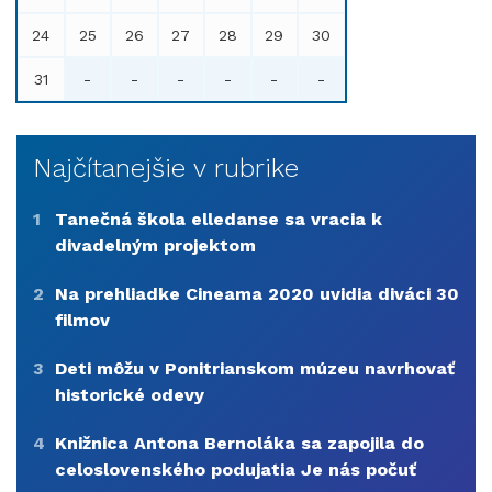
24
25
26
27
28
29
30
31
-
-
-
-
-
-
Najčítanejšie v rubrike
1
Tanečná škola elledanse sa vracia k
divadelným projektom
2
Na prehliadke Cineama 2020 uvidia diváci 30
filmov
3
Deti môžu v Ponitrianskom múzeu navrhovať
historické odevy
4
Knižnica Antona Bernoláka sa zapojila do
celoslovenského podujatia Je nás počuť