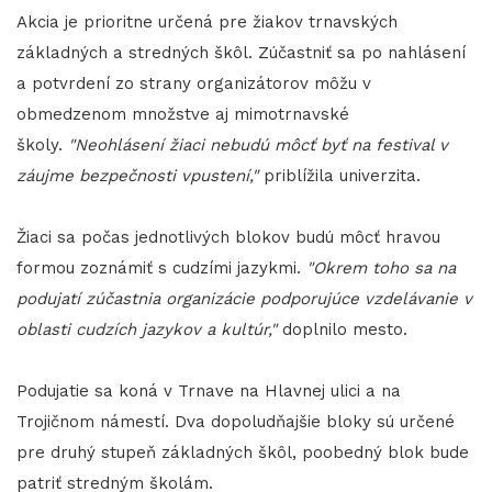
Akcia je prioritne určená pre žiakov trnavských
základných a stredných škôl. Zúčastniť sa po nahlásení
a potvrdení zo strany organizátorov môžu v
obmedzenom množstve aj mimotrnavské
školy.
"Neohlásení žiaci nebudú môcť byť na festival v
záujme bezpečnosti vpustení,"
priblížila univerzita.
Žiaci sa počas jednotlivých blokov budú môcť hravou
formou zoznámiť s cudzími jazykmi.
"Okrem toho sa na
podujatí zúčastnia organizácie podporujúce vzdelávanie v
oblasti cudzích jazykov a kultúr,"
doplnilo mesto.
Podujatie sa koná v Trnave na Hlavnej ulici a na
Trojičnom námestí. Dva dopoludňajšie bloky sú určené
pre druhý stupeň základných škôl, poobedný blok bude
patriť stredným školám.