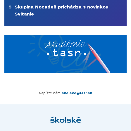
5
Skupina Nocadeň prichádza s novinkou
Svitanie
Napíšte nám
skolske@tasr.sk