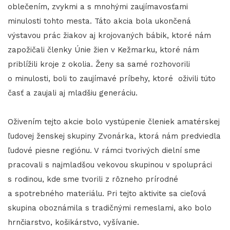
oblečením, zvykmi a s mnohými zaujímavosťami
minulosti tohto mesta. Táto akcia bola ukončená
výstavou prác žiakov aj krojovaných bábik, ktoré nám
zapožičali členky Únie žien v Kežmarku, ktoré nám
priblížili kroje z okolia. Ženy sa samé rozhovorili
o minulosti, boli to zaujímavé príbehy, ktoré oživili túto
časť a zaujali aj mladšiu generáciu.
Oživením tejto akcie bolo vystúpenie členiek amatérskej
ľudovej ženskej skupiny Zvonárka, ktorá nám predviedla
ľudové piesne regiónu. V rámci tvorivých dielní sme
pracovali s najmladšou vekovou skupinou v spolupráci
s rodinou, kde sme tvorili z rôzneho prírodné
a spotrebného materiálu. Pri tejto aktivite sa cieľová
skupina oboznámila s tradičnými remeslami, ako bolo
hrnčiarstvo, košikárstvo, vyšívanie.