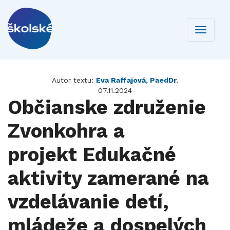
Toggle
navigati
Autor textu:
Eva Raffajová, PaedDr.
07.11.2024
Občianske združenie
Zvonkohra a
projekt Edukačné
aktivity zamerané na
vzdelávanie detí,
mládeže a dospelých