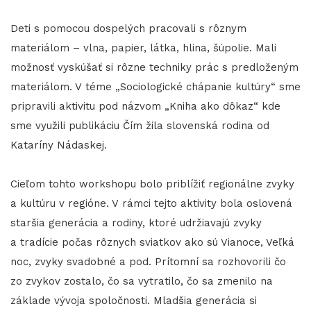
Deti s pomocou dospelých pracovali s rôznym
materiálom – vlna, papier, látka, hlina, šúpolie. Mali
možnosť vyskúšať si rôzne techniky prác s predloženým
materiálom. V téme „Sociologické chápanie kultúry“ sme
pripravili aktivitu pod názvom „Kniha ako dôkaz“ kde
sme využili publikáciu Čím žila slovenská rodina od
Kataríny Nádaskej.
Cieľom tohto workshopu bolo priblížiť regionálne zvyky
a kultúru v regióne. V rámci tejto aktivity bola oslovená
staršia generácia a rodiny, ktoré udržiavajú zvyky
a tradície počas rôznych sviatkov ako sú Vianoce, Veľká
noc, zvyky svadobné a pod. Prítomní sa rozhovorili čo
zo zvykov zostalo, čo sa vytratilo, čo sa zmenilo na
základe vývoja spoločnosti. Mladšia generácia si