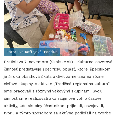
Foto: Eva Raffajová, PaedDr.
Bratislava 7. novembra (Skolske.sk) - Kultúrno-osvetová
činnosť predstavuje špecifickú oblasť, ktorej špecifikom
je široká obsahová škála aktivít zameraná na rôzne
cieľové skupiny. V aktivite „Tradičná regionálna kultúra“
sme pracovali s rôznymi vekovými skupinami. Svoju
činnosť sme realizovali ako záujmové voľno časové
aktivity, kde skupiny účastníkom prijímali, osvojovali,
tvorili a týmto spôsobom sa aktívne podieľali na tvorbe