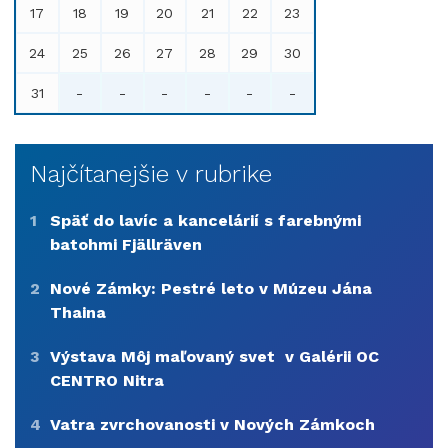
17
18
19
20
21
22
23
24
25
26
27
28
29
30
31
-
-
-
-
-
-
Najčítanejšie v rubrike
1
Späť do lavíc a kancelárií s farebnými
batohmi Fjällräven
2
Nové Zámky: Pestré leto v Múzeu Jána
Thaina
3
Výstava Môj maľovaný svet v Galérii OC
CENTRO Nitra
4
Vatra zvrchovanosti v Nových Zámkoch