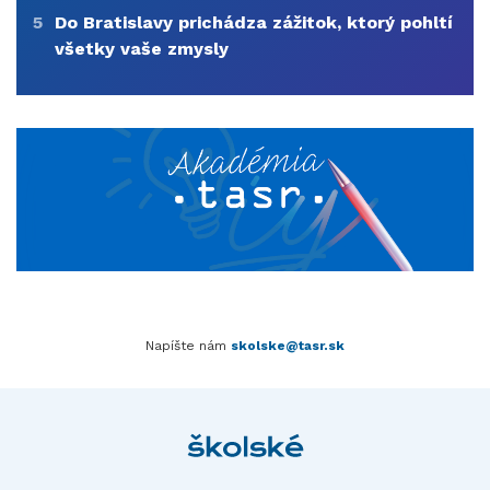
5
Do Bratislavy prichádza zážitok, ktorý pohltí
všetky vaše zmysly
Napíšte nám
skolske@tasr.sk