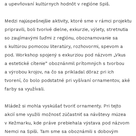
a upevňovaní kultúrnych hodnôt v regióne Spiš.
Medzi najúspešnejšie aktivity, ktoré sme v rámci projektu
pripravili, boli tvorivé dielne, exkurzie, výlety, stretnutia
so zaujímavými ľuďmi z regiónu, oboznamovanie sa
s kultúrou pomocou literatúry, rozhovormi, spevom a
pod. Workshop spojený s exkurziou pod názvom „Vkus
a estetické cítenie“ oboznánmil prítomných s tvorbou
a výrobou krojov, na čo sa prikladal dôraz pri ich
tvorení, čo bolo podstatné pri vyšívaní ornamentov, aké
farby sa využívali.
Mládež si mohla vyskúšať tvoriť ornamenty. Pri tejto
akcií sme využili možnosť zúčastniť sa návštevy múzea
v Kežmarku, kde práve prebiehala výstava pod názvom
Nemci na Spiši. Tam sme sa oboznámili s dobovým