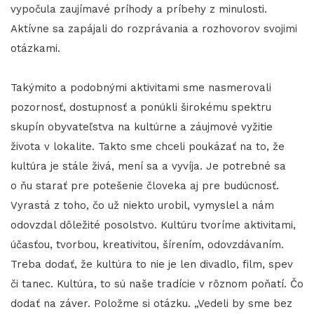
vypočula zaujímavé príhody a príbehy z minulosti.
Aktívne sa zapájali do rozprávania a rozhovorov svojimi
otázkami.
Takýmito a podobnými aktivitami sme nasmerovali
pozornosť, dostupnosť a ponúkli širokému spektru
skupín obyvateľstva na kultúrne a záujmové vyžitie
života v lokalite. Takto sme chceli poukázať na to, že
kultúra je stále živá, mení sa a vyvíja. Je potrebné sa
o ňu starať pre potešenie človeka aj pre budúcnosť.
Vyrastá z toho, čo už niekto urobil, vymyslel a nám
odovzdal dôležité posolstvo. Kultúru tvoríme aktivitami,
účasťou, tvorbou, kreativitou, šírením, odovzdávaním.
Treba dodať, že kultúra to nie je len divadlo, film, spev
či tanec. Kultúra, to sú naše tradície v rôznom poňatí. Čo
dodať na záver. Položme si otázku. „Vedeli by sme bez