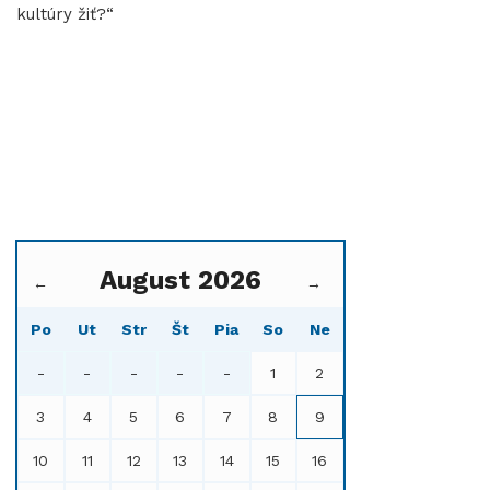
kultúry žiť?“
August 2026
←
→
Po
Ut
Str
Št
Pia
So
Ne
-
-
-
-
-
1
2
3
4
5
6
7
8
9
10
11
12
13
14
15
16