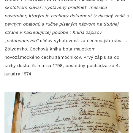
školstvom súvisí i vystavený predmet mesiaca
november, ktorým je cechový dokument (zviazaný zošit s
pevným obalom) s ručne písaným názvom na titulnej
strane v nasledujúcej podobe : Kniha zápisov
„oslobodených“
učňov vyhotovená za cechmajsterstva I.
Zólyomiho. Cechová kniha bola majetkom
novozámockého cechu zámočníkov. Prvý zápis sa do
knihy dostal 5. marca 1798, posledný pochádza zo 4.
januára 1874.