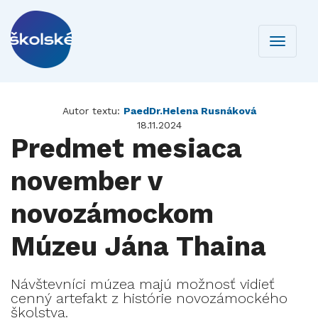
Toggle
navigati
Autor textu:
PaedDr.Helena Rusnáková
18.11.2024
Predmet mesiaca
november v
novozámockom
Múzeu Jána Thaina
Návštevníci múzea majú možnosť vidieť
cenný artefakt z histórie novozámockého
školstva.