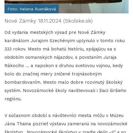
Foto: Helena Rusnáková
Nové Zámky 18.11.2024 (Skolske.sk)
Od vydania mestských výsad pre Nové Zámky
kardinálom Jurajom Szechényim uplynulo v tomto roku
333 rokov. Mesto má bohatú históriu, spájajúcu sa s
obdobím osmanských nájazdov, s povstaním Juraja
Rákociho ... a napokon s druhou svetovou vojnou, kedy
bolo do značnej miery zničené trojnásobným
bombardovaním. Mesto malo dobre rozvinutý školský
systém. Novozámocké školy navštevovali i žiaci širšieho
regiónu.
V súčasnom období s návštevníci mesta môžu v Múzeu
Jána Thaina pozrieť výstavu zameranú na novozámocké
školstvo
„Novozámocké školstvo v zradle dejín -II" a so