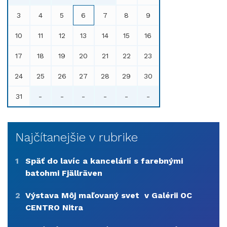
3
4
5
6
7
8
9
10
11
12
13
14
15
16
17
18
19
20
21
22
23
24
25
26
27
28
29
30
31
-
-
-
-
-
-
Najčítanejšie v rubrike
1
Späť do lavíc a kancelárií s farebnými
batohmi Fjällräven
2
Výstava Môj maľovaný svet v Galérii OC
CENTRO Nitra