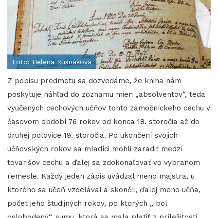
Foto: Helena Rusnáková
Z popisu predmetu sa dozvedáme, že kniha nám
poskytuje náhľad do zoznamu mien „absolventov“, teda
vyučených cechových učňov tohto zámočníckeho cechu v
časovom období 76 rokov od konca 18. storočia až do
druhej polovice 19. storočia. Po ukončení svojich
učňovských rokov sa mladíci mohli zaradiť medzi
tovarišov cechu a ďalej sa zdokonaľovať vo vybranom
remesle. Každý jeden zápis uvádzal meno majstra, u
ktorého sa učeň vzdelával a skončil, ďalej meno učňa,
počet jeho študijných rokov, po ktorých „ bol
oslobodený“, sumu, ktorá sa mala platiť z príležitosti „