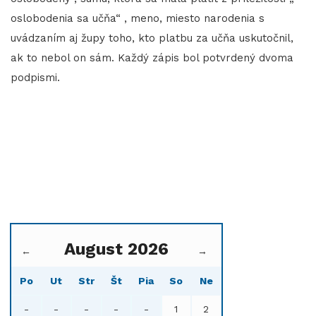
oslobodenia sa učňa“ , meno, miesto narodenia s
uvádzaním aj župy toho, kto platbu za učňa uskutočnil,
ak to nebol on sám. Každý zápis bol potvrdený dvoma
podpismi.
August 2026
←
→
Po
Ut
Str
Št
Pia
So
Ne
-
-
-
-
-
1
2