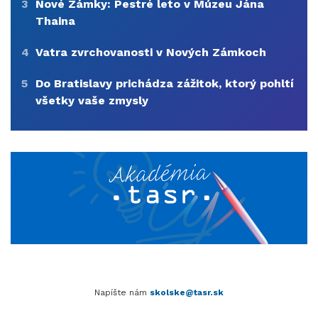
3
Nové Zámky: Pestré leto v Múzeu Jána
Thaina
4
Vatra zvrchovanosti v Nových Zámkoch
5
Do Bratislavy prichádza zážitok, ktorý pohltí
všetky vaše zmysly
Napíšte nám
skolske@tasr.sk