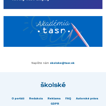
Napíšte nám
skolske@tasr.sk
O portáli
Redakcia
Reklama
FAQ
Autorské práva
GDPR