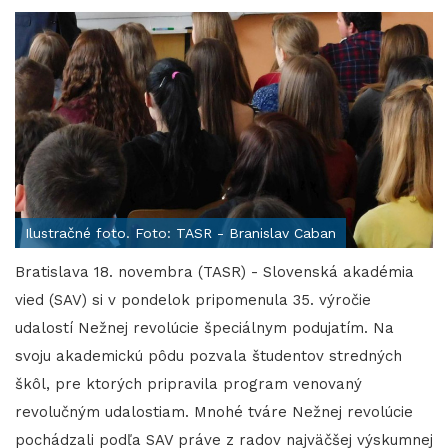
Ilustračné foto. Foto: TASR - Branislav Caban
Bratislava 18. novembra (TASR) - Slovenská akadémia
vied (SAV) si v pondelok pripomenula 35. výročie
udalostí Nežnej revolúcie špeciálnym podujatím. Na
svoju akademickú pôdu pozvala študentov stredných
škôl, pre ktorých pripravila program venovaný
revolučným udalostiam. Mnohé tváre Nežnej revolúcie
pochádzali podľa SAV práve z radov najväčšej výskumnej