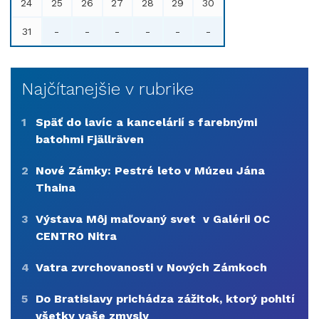
24
25
26
27
28
29
30
31
-
-
-
-
-
-
Najčítanejšie v rubrike
1
Späť do lavíc a kancelárií s farebnými
batohmi Fjällräven
2
Nové Zámky: Pestré leto v Múzeu Jána
Thaina
3
Výstava Môj maľovaný svet v Galérii OC
CENTRO Nitra
4
Vatra zvrchovanosti v Nových Zámkoch
5
Do Bratislavy prichádza zážitok, ktorý pohltí
všetky vaše zmysly