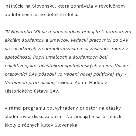
inštitúcie na Slovensku, ktorá zohrávala v revolučnom
období nesmierne dôležitú úlohu.
"V Novembri '89 sa mnoho vedcov pripojilo k protestným
akciám študentov a umelcov. Vedeckí pracovníci zo SAV
sa zasadzovali za demokratizáciu a za zásadné zmeny v
spoločnosti. Popri umelcoch a študentoch boli
najaktívnejšími účastníkmi spoločenských zmien. Viacerí
pracovníci SAV pôsobili vo vedení novej politickej sily -
Verejnosti proti násiliu,"
uviedol Adam Hudek z
Historického ústavu SAV.
V rámci programu bol vyhradený priestor na otázky
študentov a diskusiu s nimi. Na podujatie sa prihlásili
školy z rôznych kútov Slovenska.