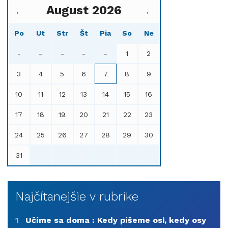
August 2026
←
→
Po
Ut
Str
Št
Pia
So
Ne
-
-
-
-
-
1
2
3
4
5
6
7
8
9
10
11
12
13
14
15
16
17
18
19
20
21
22
23
24
25
26
27
28
29
30
31
-
-
-
-
-
-
Najčítanejšie v rubrike
1
Učíme sa doma : Kedy píšeme osi, kedy osy