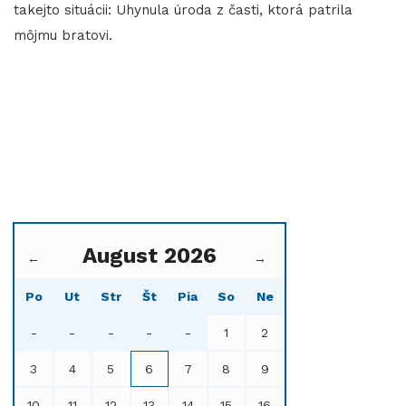
takejto situácii: Uhynula úroda z časti, ktorá patrila
môjmu bratovi.
August 2026
←
→
Po
Ut
Str
Št
Pia
So
Ne
-
-
-
-
-
1
2
3
4
5
6
7
8
9
10
11
12
13
14
15
16