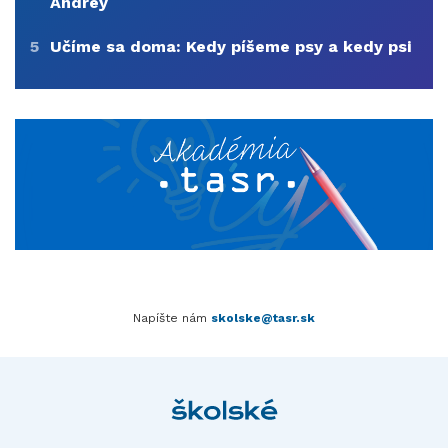
Andrey
5
Učíme sa doma: Kedy píšeme psy a kedy psi
Napíšte nám
skolske@tasr.sk