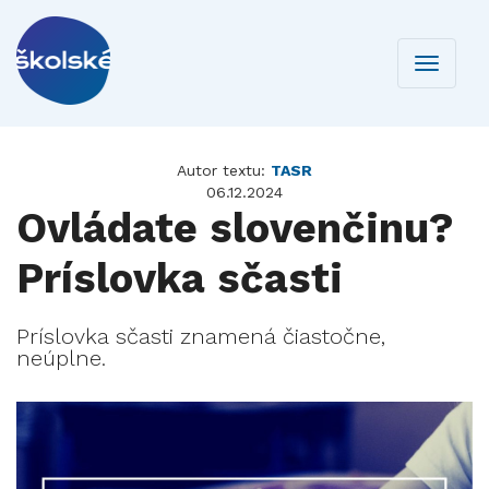
Toggle
navigati
Autor textu:
TASR
06.12.2024
Ovládate slovenčinu?
Príslovka sčasti
Príslovka sčasti znamená čiastočne,
neúplne.