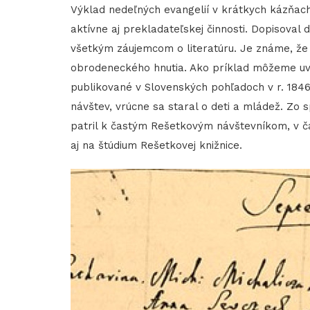
Výklad nedeľných evangelií v krátkych kázňach
aktívne aj prekladateľskej činnosti. Dopisoval 
všetkým záujemcom o literatúru. Je známe, že
obrodeneckého hnutia. Ako príklad môžeme uvies
publikované v Slovenských pohľadoch v r. 184
návštev, vrúcne sa staral o deti a mládež. Zo
patril k častým Rešetkovým návštevníkom, v čas
aj na štúdium Rešetkovej knižnice.