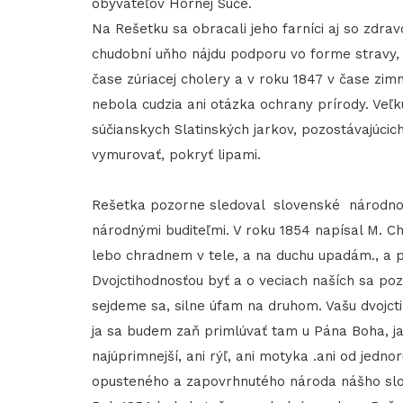
obyvateľov Hornej Súče.
Na Rešetku sa obracali jeho farníci aj so zdra
chudobní uňho nájdu podporu vo forme stravy, k
čase zúriacej cholery a v roku 1847 v čase zim
nebola cudzia ani otázka ochrany prírody. Veľ
súčianskych Slatinských jarkov, pozostávajúcich
vymurovať, pokryť lipami.
Rešetka pozorne sledoval slovenské národno o
národnými buditeľmi. V roku 1854 napísal M. C
lebo chradnem v tele, a na duchu upadám., a p
Dvojctihodnosťou byť a o veciach naších sa poz
sejdeme sa, silne úfam na druhom. Vašu dvojct
ja sa budem zaň primlúvať tam u Pána Boha, ja, 
najúprimnejší, ani rýľ, ani motyka .ani od jedn
opusteného a zapovrhnutého národa nášho slov