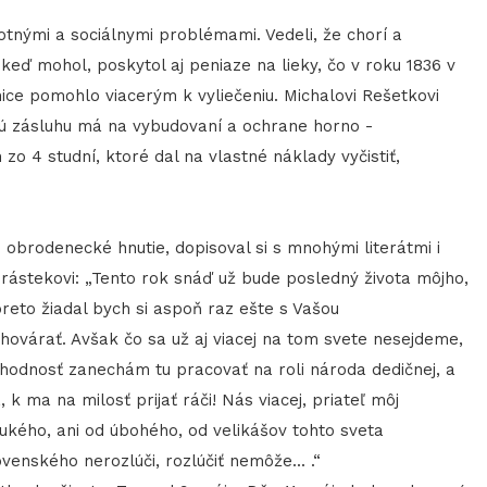
votnými a sociálnymi problémami. Vedeli, že chorí a
eď mohol, poskytol aj peniaze na lieky, čo v roku 1836 v
nice pomohlo viacerým k vyliečeniu. Michalovi Rešetkovi
kú zásluhu má na vybudovaní a ochrane horno -
 zo 4 studní, ktoré dal na vlastné náklady vyčistiť,
brodenecké hnutie, dopisoval si s mnohými literátmi i
hrástekovi: „Tento rok snáď už bude posledný života môjho,
reto žiadal bych si aspoň raz ešte s Vašou
hovárať. Avšak čo sa už aj viacej na tom svete nesejdeme,
ihodnosť zanechám tu pracovať na roli národa dedičnej, a
k ma na milosť prijať ráči! Nás viacej, priateľ môj
orukého, ani od úbohého, od velikášov tohto sveta
enského nerozlúči, rozlúčiť nemôže... .“