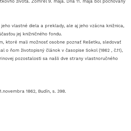
ovho života. Zomrel 9. mája. Dňa 11. mája bol pochovaný
eho vlastné diela a preklady, ale aj jeho vzácna knižnica,
účasťou jej knižničného fondu.
am, ktoré mali možnosť osobne poznať Rešetku, sledovať
al o ňom životopisný článok v časopise Sokol (1862 , č.11),
rinovej pozostalosti sa našli dve strany vlastnoručného
21.novembra 1862, Budín, s. 398.