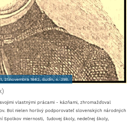
11, 21.novembra 1862, Budín, s. 398.
k)
j svojimi vlastnými prácami - kázňami, zhromažďoval
rov. Bol nielen horlivý podporovateľ slovenských národných
í Spolkov miernosti, ľudovej školy, nedeľnej školy,