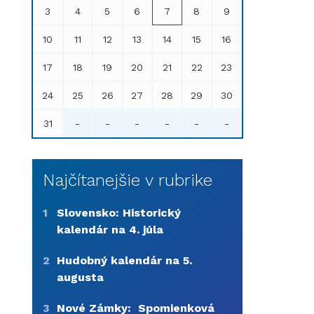
3
4
5
6
7
8
9
10
11
12
13
14
15
16
17
18
19
20
21
22
23
24
25
26
27
28
29
30
31
-
-
-
-
-
-
Najčítanejšie v rubrike
1
Slovensko: Historický
kalendár na 4. júla
2
Hudobný kalendár na 5.
augusta
3
Nové Zámky: Spomienková