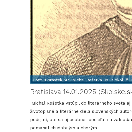
Foto: Chrástek,M.: Michal Rešetka. In.: Sokol, č. 
Bratislava 14.01.2025 (Skolske.s
Michal Rešetka vstúpil do literárneho sveta a
životopisné a literárne diela slovenských auto
podujatí, ale sa aj osobne podieľal na zakladan
pomáhal chudobným a chorým.