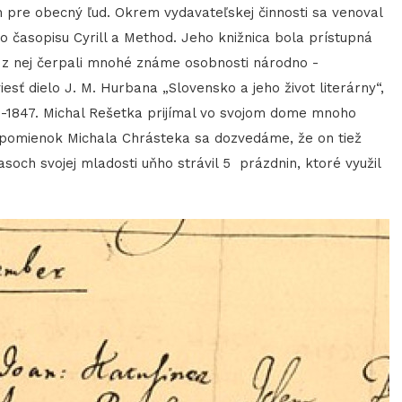
 pre obecný ľud. Okrem vydavateľskej činnosti sa venoval
do časopisu Cyrill a Method. Jeho knižnica bola prístupná
 z nej čerpali mnohé známe osobnosti národno -
ť dielo J. M. Hurbana „Slovensko a jeho život literárny“,
6-1847. Michal Rešetka prijímal vo svojom dome mnoho
 spomienok Michala Chrásteka sa dozvedáme, že on tiež
och svojej mladosti uňho strávil 5 prázdnin, ktoré využil