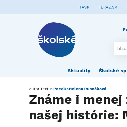
TASR
TERAZ.SK
P
Aktuality
Školské sp
Autor textu:
PaedDr.Helena Rusnáková
Známe i menej
našej histórie: