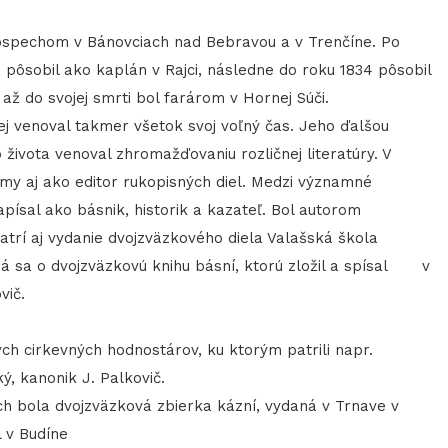
ospechom v Bánovciach nad Bebravou a v Trenčíne. Po
, pôsobil ako kaplán v Rajci, následne do roku 1834 pôsobil
až do svojej smrti bol farárom v Hornej Súči.
rej venoval takmer všetok svoj voľný čas. Jeho ďalšou
o života venoval zhromažďovaniu rozličnej literatúry. V
ámy aj ako editor rukopisných diel. Medzi významné
ísal ako básnik, historik a kazateľ. Bol autorom
patrí aj vydanie dvojzväzkového diela Valašská škola
dná sa o dvojzväzkovú knihu básní, ktorú zložil a spísal v
vič.
kých cirkevných hodnostárov, ku ktorým patrili napr.
ý, kanonik J. Palkovič.
h bola dvojzväzková zbierka kázní, vydaná v Trnave v
l v Budíne