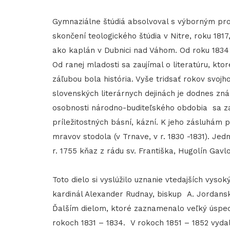
Gymnaziálne štúdiá absolvoval s výborným pr
skončení teologického štúdia v Nitre, roku 1817
ako kaplán v Dubnici nad Váhom. Od roku 1834 
Od ranej mladosti sa zaujímal o literatúru, kto
záľubou bola história. Vyše tridsať rokov svojh
slovenských literárnych dejinách je dodnes zn
osobnosti národno-buditeľského obdobia sa zap
príležitostných básní, kázní. K jeho zásluhám 
mravov stodola (v Trnave, v r. 1830 -1831). Je
r. 1755 kňaz z rádu sv. Františka, Hugolín Gavlo
Toto dielo si vyslúžilo uznanie vtedajších vyso
kardinál Alexander Rudnay, biskup A. Jordansk
Ďalším dielom, ktoré zaznamenalo veľký úspec
rokoch 1831 – 1834. V rokoch 1851 – 1852 vyda