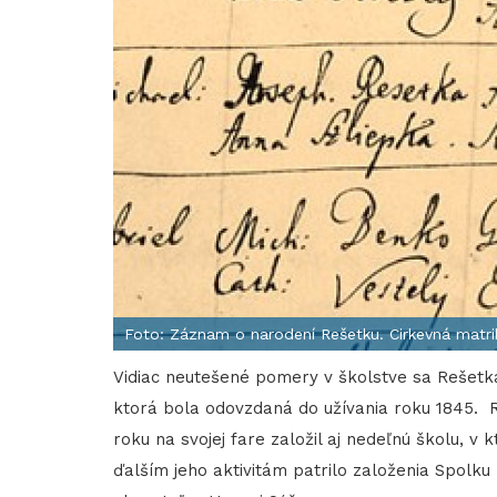
Foto: Záznam o narodení Rešetku. Cirkevná matri
Vidiac neutešené pomery v školstve sa Rešetka 
ktorá bola odovzdaná do užívania roku 1845. R
roku na svojej fare založil aj nedeľnú školu, v
ďalším jeho aktivitám patrilo založenia Spolk