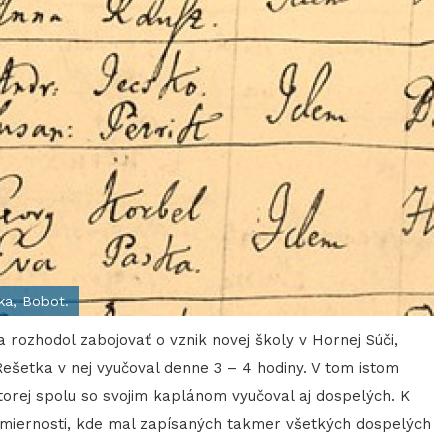
ka, Bobot.
rozhodol zabojovať o vznik novej školy v Hornej Súči,
ešetka v nej vyučoval denne 3 – 4 hodiny. V tom istom
 ktorej spolu so svojim kaplánom vyučoval aj dospelých. K
u miernosti, kde mal zapísaných takmer všetkých dospelých