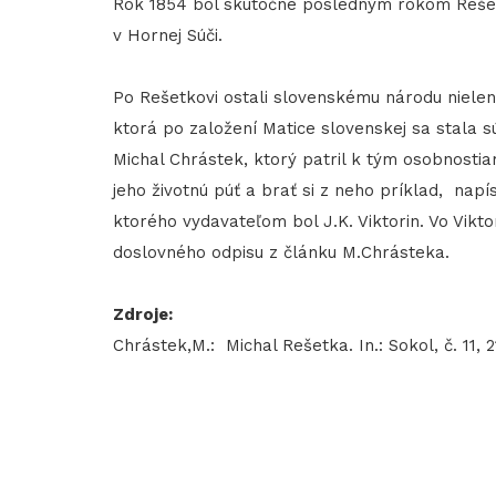
Rok 1854 bol skutočne posledným rokom Rešetk
v Hornej Súči.
Po Rešetkovi ostali slovenskému národu nielen j
ktorá po založení Matice slovenskej sa stala s
Michal Chrástek, ktorý patril k tým osobnosti
jeho životnú púť a brať si z neho príklad, napís
ktorého vydavateľom bol J.K. Viktorin. Vo Vikto
doslovného odpisu z článku M.Chrásteka.
Zdroje:
Chrástek,M.: Michal Rešetka. In.: Sokol, č. 11, 