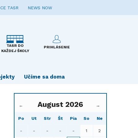
CE TASR
NEWS NOW
TASR DO
PRIHLÁSENIE
KAŽDEJ ŠKOLY
ojekty
Učíme sa doma
August 2026
←
→
Po
Ut
Str
Št
Pia
So
Ne
-
-
-
-
-
1
2