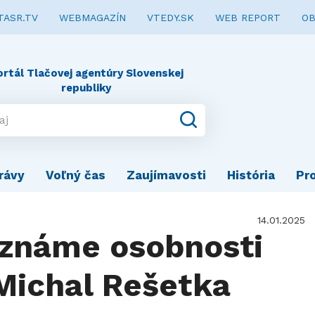
TASR.TV
WEBMAGAZÍN
VTEDY.SK
WEB REPORT
OB
ortál Tlačovej agentúry Slovenskej
republiky
rávy
Voľný čas
Zaujímavosti
História
Pr
14.01.2025
 známe osobnosti
 Michal Rešetka