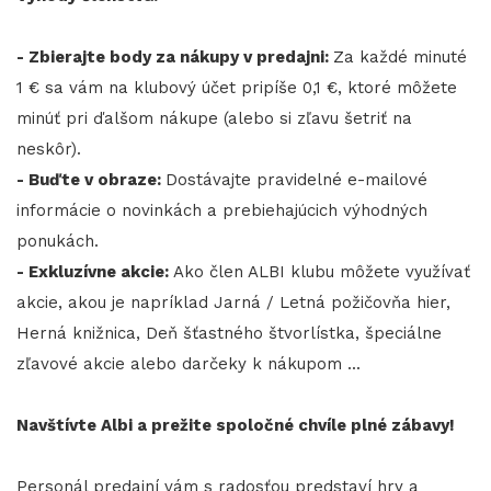
- Zbierajte body za nákupy v predajni:
Za každé minuté
1 € sa vám na klubový účet pripíše 0,1 €, ktoré môžete
minúť pri ďalšom nákupe (alebo si zľavu šetriť na
neskôr).
- Buďte v obraze:
Dostávajte pravidelné e-mailové
informácie o novinkách a prebiehajúcich výhodných
ponukách.
- Exkluzívne akcie:
Ako člen ALBI klubu môžete využívať
akcie, akou je napríklad Jarná / Letná požičovňa hier,
Herná knižnica, Deň šťastného štvorlístka, špeciálne
zľavové akcie alebo darčeky k nákupom ...
Navštívte Albi a prežite spoločné chvíle plné zábavy!
Personál predajní vám s radosťou predstaví hry a