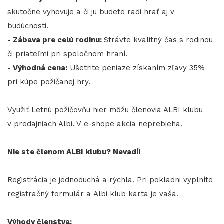
skutočne vyhovuje a či ju budete radi hrať aj v
budúcnosti.
- Zábava pre celú rodinu:
Strávte kvalitný čas s rodinou
či priateľmi pri spoločnom hraní.
- Výhodná cena:
Ušetrite peniaze získaním zľavy 35%
pri kúpe požičanej hry.
Využiť Letnú požičovňu hier môžu členovia ALBI klubu
v predajniach Albi. V e-shope akcia neprebieha.
Nie ste členom ALBI klubu? Nevadí!
Registrácia je jednoduchá a rýchla. Pri pokladni vyplníte
registračný formulár a Albi klub karta je vaša.
Výhody členstva: