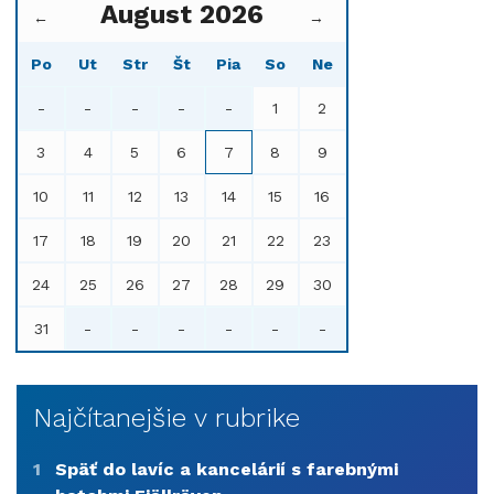
August 2026
←
→
Po
Ut
Str
Št
Pia
So
Ne
-
-
-
-
-
1
2
3
4
5
6
7
8
9
10
11
12
13
14
15
16
17
18
19
20
21
22
23
24
25
26
27
28
29
30
31
-
-
-
-
-
-
Najčítanejšie v rubrike
1
Späť do lavíc a kancelárií s farebnými