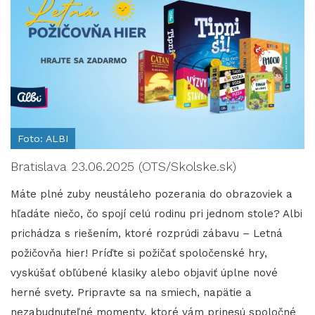
Foto: ALBI
Bratislava 23.06.2025 (OTS/Skolske.sk)
Máte plné zuby neustáleho pozerania do obrazoviek a
hľadáte niečo, čo spojí celú rodinu pri jednom stole? Albi
prichádza s riešením, ktoré rozprúdi zábavu – Letná
požičovňa hier! Príďte si požičať spoločenské hry,
vyskúšať obľúbené klasiky alebo objaviť úplne nové
herné svety. Pripravte sa na smiech, napätie a
nezabudnuteľné momenty, ktoré vám prinesú spoločné