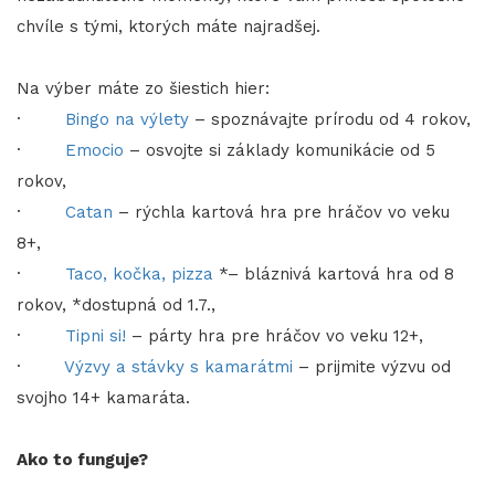
chvíle s tými, ktorých máte najradšej.
Na výber máte zo šiestich hier:
·
Bingo na výlety
– spoznávajte prírodu od 4 rokov,
·
Emocio
– osvojte si základy komunikácie od 5
rokov,
·
Catan
– rýchla kartová hra pre hráčov vo veku
8+,
·
Taco, kočka, pizza
*– bláznivá kartová hra od 8
rokov, *dostupná od 1.7.,
·
Tipni si!
– párty hra pre hráčov vo veku 12+,
·
Výzvy a stávky s kamarátmi
– prijmite výzvu od
svojho 14+ kamaráta.
Ako to funguje?