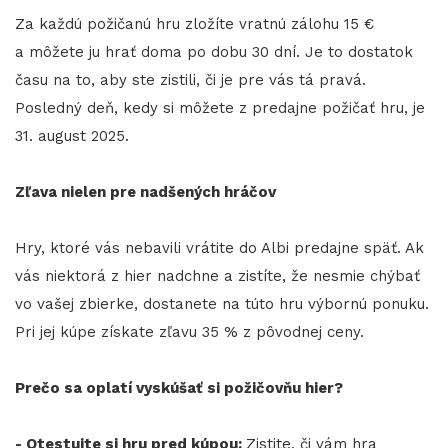
Za každú požičanú hru zložíte vratnú zálohu 15 €
a môžete ju hrať doma po dobu 30 dní. Je to dostatok
času na to, aby ste zistili, či je pre vás tá pravá.
Posledný deň, kedy si môžete z predajne požičať hru, je
31. august 2025.
Zľava nielen pre nadšených hráčov
Hry, ktoré vás nebavili vrátite do Albi predajne späť. Ak
vás niektorá z hier nadchne a zistíte, že nesmie chýbať
vo vašej zbierke, dostanete na túto hru výbornú ponuku.
Pri jej kúpe získate zľavu 35 % z pôvodnej ceny.
Prečo sa oplatí vyskúšať si požičovňu hier?
- Otestujte si hru pred kúpou:
Zistite, či vám hra