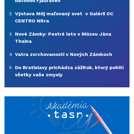
batohmi Fjällräven
2
Výstava Môj maľovaný svet v Galérii OC
CENTRO Nitra
3
Nové Zámky: Pestré leto v Múzeu Jána
Thaina
4
Vatra zvrchovanosti v Nových Zámkoch
5
Do Bratislavy prichádza zážitok, ktorý pohltí
všetky vaše zmysly