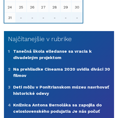
24
25
26
27
28
29
30
31
-
-
-
-
-
-
Najčítanejšie v rubrike
1
Tanečná škola elledanse sa vracia k
divadelným projektom
2
Na prehliadke Cineama 2020 uvidia diváci 30
filmov
3
Deti môžu v Ponitrianskom múzeu navrhovať
historické odevy
4
Knižnica Antona Bernoláka sa zapojila do
celoslovenského podujatia Je nás počuť