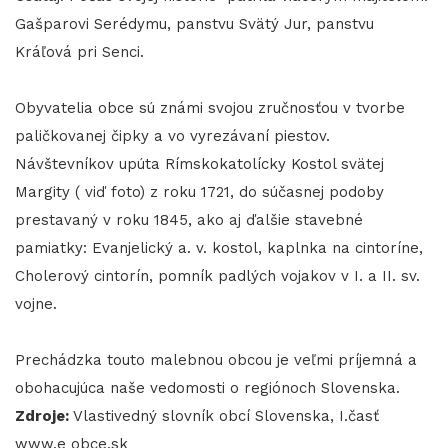
Gašparovi Serédymu, panstvu Svätý Jur, panstvu
Kráľová pri Senci.
Obyvatelia obce sú známi svojou zručnosťou v tvorbe
paličkovanej čipky a vo vyrezávaní piestov.
Návštevníkov upúta Rímskokatolícky Kostol svätej
Margity ( viď foto) z roku 1721, do súčasnej podoby
prestavaný v roku 1845, ako aj ďalšie stavebné
pamiatky: Evanjelický a. v. kostol, kaplnka na cintoríne,
Cholerový cintorín, pomník padlých vojakov v I. a II. sv.
vojne.
Prechádzka touto malebnou obcou je veľmi príjemná a
obohacujúca naše vedomosti o regiónoch Slovenska.
Zdroje:
Vlastivedný slovník obcí Slovenska, I.časť
www.e obce.sk