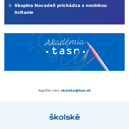
5
Skupina Nocadeň prichádza s novinkou
Svitanie
Napíšte nám
skolske@tasr.sk