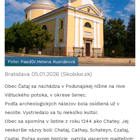
Foto: PaedDr.Helena Rusnáková
Bratislava 05.01.2026 (Skolske.sk)
Obec Čataj sa nachádza v Podunajskej nížine na nive
Vištuckého potoka, v okrese Senec.
Podľa archeologických nálezov bola osídlená už v
neolite. Vystriedalo sa tu niekoľko kultúr.
Obec sa spomína v listine z roku 1244 ako Chatey. Jej
neskoršie názvy boli: Chataj, Cathay, Schateyn, Czataj,
Csataj. Počas svojej histórie patrila viacerým majiteľom: