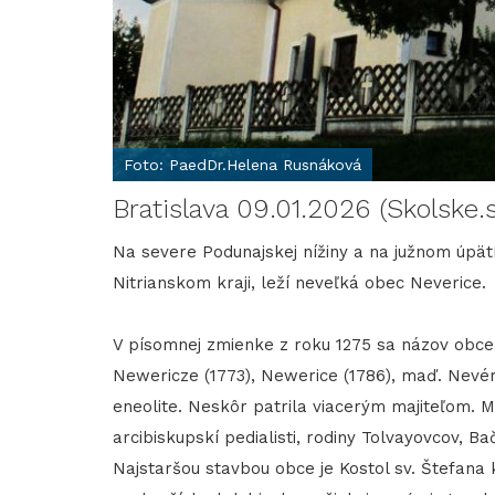
Foto: PaedDr.Helena Rusnáková
Bratislava 09.01.2026 (Skolske.
Na severe Podunajskej nížiny a na južnom úpät
Nitrianskom kraji, leží neveľká obec Neverice.
V písomnej zmienke z roku 1275 sa názov obce 
Newericze (1773), Newerice (1786), maď. Nevér
eneolite. Neskôr patrila viacerým majiteľom. M
arcibiskupskí pedialisti, rodiny Tolvayovcov,
Najstaršou stavbou obce je Kostol sv. Štefana 