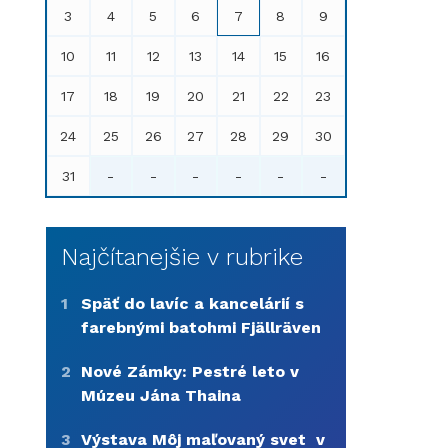
3
4
5
6
7
8
9
10
11
12
13
14
15
16
17
18
19
20
21
22
23
24
25
26
27
28
29
30
31
-
-
-
-
-
-
Najčítanejšie v rubrike
1
Späť do lavíc a kancelárií s
farebnými batohmi Fjällräven
2
Nové Zámky: Pestré leto v
Múzeu Jána Thaina
3
Výstava Môj maľovaný svet v