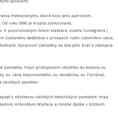
bnými úpravami.
stva Peteszlenyiho, ktoré bolo jeho patrónom.
 Od roku 1990 je krypta zamurovaná.
ci. K pozoruhodným činom statkára Jozefa Conlegnera (
ňom zostaného dedičstva v prospech rodín robotníkov obce,
dôchodcami. Správcom základiny sa stal jeho brat a nástupca
é pamiatky. Popri prístupovom chodníku ku kostolu sú
y, sv. Jána Nepomuckého, sv. Vendelína, sv. Floriána),
a okolitých panstiev.
ojiť s návštevou okolitých historických pamiatok: hrad
ríbečom, Arborétum Mlyňany a mnohé ďalšie v blízkom