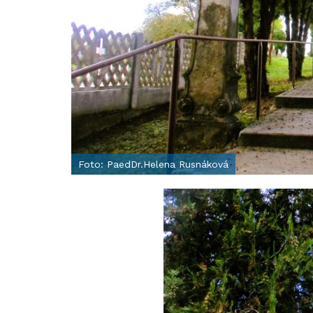
Foto: PaedDr.Helena Rusnáková