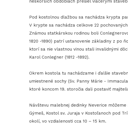
neskorších obdobiach prešiel viacerými stave
Pod kostolnou dlažbou sa nachádza krypta pan
V krypte sa nachádza celkove 22 pochovaných.
Známou statkárskou rodinou boli Conlegnerov
1820 -1890) patrí ustanovenie základiny z po 
ktorí sa nie vlastnou vinou stali invalidnými 
Karol Conlegner (1812 -1892).
Okrem kostola tu nachádzame i ďalšie stavebn
umiestnené sochy (Sv. Panny Márie - Immaculat
ktoré koncom 19. storočia dali postaviť majiteli
Návštevu malebnej dedinky Neverice môžeme sp
Gýmeš, Kostol sv. Juraja v Kostoľanoch pod T
okolí, vo vzdialenosti cca 10 – 15 km.