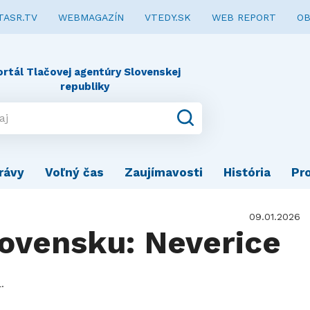
TASR.TV
WEBMAGAZÍN
VTEDY.SK
WEB REPORT
OB
ortál Tlačovej agentúry Slovenskej
republiky
rávy
Voľný čas
Zaujímavosti
História
Pr
09.01.2026
ovensku: Neverice
.