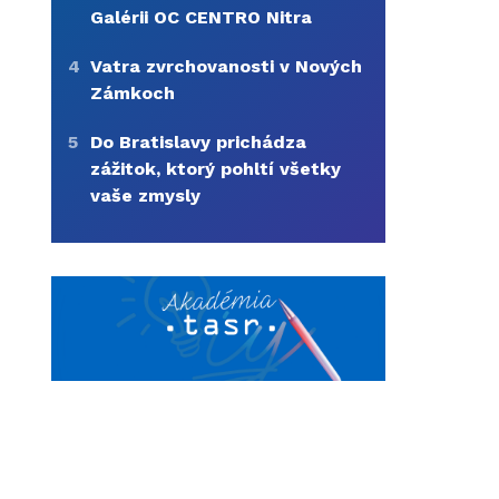
Galérii OC CENTRO Nitra
4
Vatra zvrchovanosti v Nových
Zámkoch
5
Do Bratislavy prichádza
zážitok, ktorý pohltí všetky
vaše zmysly