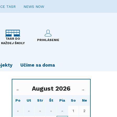
CE TASR
NEWS NOW
TASR DO
PRIHLÁSENIE
KAŽDEJ ŠKOLY
ojekty
Učíme sa doma
August 2026
←
→
Po
Ut
Str
Št
Pia
So
Ne
-
-
-
-
-
1
2