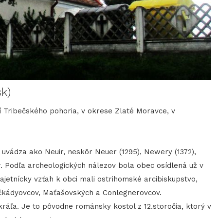
sk)
í Tribečského pohoria, v okrese Zlaté Moravce, v
uvádza ako Neuir, neskôr Neuer (1295), Newery (1372),
. Podľa archeologických nálezov bola obec osídlená už v
ajetnícky vzťah k obci mali ostrihomské arcibiskupstvo,
 Bačkádyovcov, Maťašovských a Conlegnerovcov.
kráľa. Je to pôvodne románsky kostol z 12.storočia, ktorý v