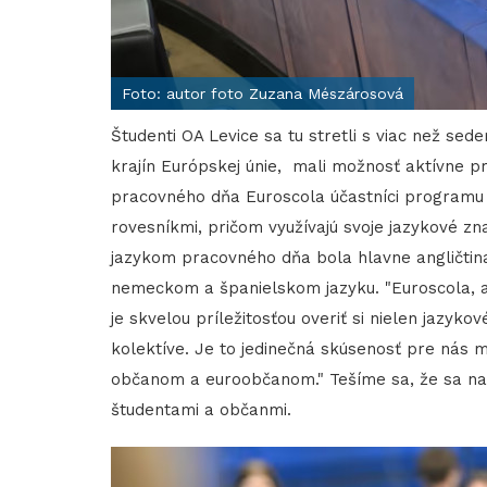
Foto: autor foto Zuzana Mészárosová
Študenti OA Levice sa tu stretli s viac než se
krajín Európskej únie, mali možnosť aktívne 
pracovného dňa Euroscola účastníci programu
rovesníkmi, pričom využívajú svoje jazykové zn
jazykom pracovného dňa bola hlavne angličtina
nemeckom a španielskom jazyku. "Euroscola, a
je skvelou príležitosťou overiť si nielen jazyk
kolektíve. Je to jedinečná skúsenosť pre nás
občanom a euroobčanom." Tešíme sa, že sa naš
študentami a občanmi.