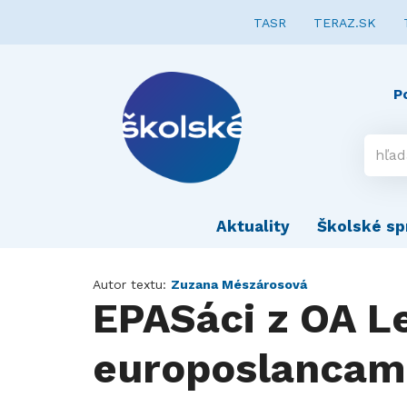
TASR
TERAZ.SK
P
Aktuality
Školské sp
Autor textu:
Zuzana Mészárosová
EPASáci z OA L
europoslancam