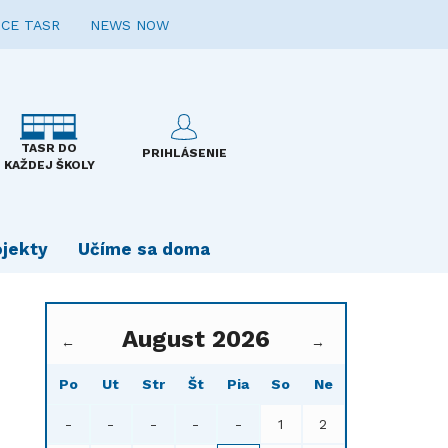
CE TASR
NEWS NOW
TASR DO
PRIHLÁSENIE
KAŽDEJ ŠKOLY
ojekty
Učíme sa doma
August 2026
←
→
Po
Ut
Str
Št
Pia
So
Ne
-
-
-
-
-
1
2