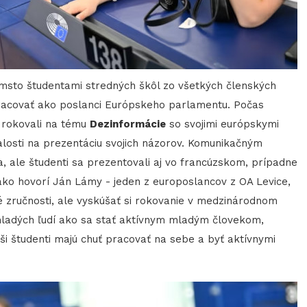
demsto študentami stredných škôl zo všetkých členských
pracovať ako poslanci Európskeho parlamentu. Počas
 rokovali na tému
Dezinformácie
so svojimi európskymi
alosti na prezentáciu svojich názorov. Komunikačným
, ale študenti sa prezentovali aj vo francúzskom, prípadne
ko hovorí Ján Lámy - jeden z europoslancov z OA Levice,
ové zručnosti, ale vyskúšať si rokovanie v medzinárodnom
 mladých ľudí ako sa stať aktívnym mladým človekom,
i študenti majú chuť pracovať na sebe a byť aktívnymi