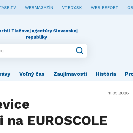
TASR.TV
WEBMAGAZÍN
VTEDY.SK
WEB REPORT
OB
ortál Tlačovej agentúry Slovenskej
republiky
rávy
Voľný čas
Zaujímavosti
História
Pr
11.05.2026
evice
i na EUROSCOLE