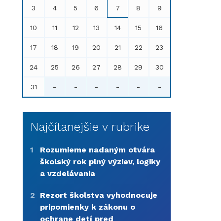
3
4
5
6
7
8
9
10
11
12
13
14
15
16
17
18
19
20
21
22
23
24
25
26
27
28
29
30
31
-
-
-
-
-
-
Najčítanejšie v rubrike
1
Rozumieme nadaným otvára
školský rok plný výziev, logiky
a vzdelávania
2
Rezort školstva vyhodnocuje
pripomienky k zákonu o
ochrane detí pred