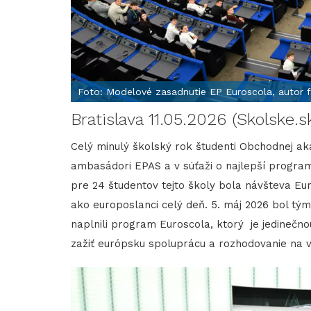
Foto: Modelové zasadnutie EP Euroscola, autor 
Bratislava 11.05.2026 (Skolske.s
Celý minulý školský rok študenti Obchodnej aka
ambasádori EPAS a v súťaži o najlepší progra
pre 24 študentov tejto školy bola návšteva 
ako europoslanci celý deň. 5. máj 2026 bol tý
naplnili program Euroscola, ktorý je jedinečno
zažiť európsku spoluprácu a rozhodovanie na vl