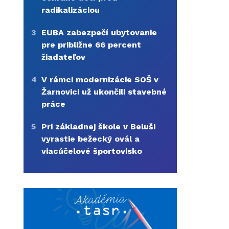
radikalizáciou
3
EUBA zabezpečí ubytovanie
pre približne 66 percent
žiadateľov
4
V rámci modernizácie SOŠ v
Žarnovici už ukončili stavebné
práce
5
Pri základnej škole v Beluši
vyrastie bežecký ovál a
viacúčelové športovisko