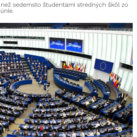
iac než sedemsto študentami stredných škôl zo
únie.