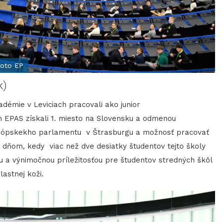
foto EP
k)
démie v Leviciach pracovali ako junior
m EPAS získali 1. miesto na Slovensku a odmenou
Európskekho parlamentu v Štrasburgu a možnosť pracovať
m dňom, kedy viac než dve desiatky študentov tejto školy
u a výnimočnou príležitosťou pre študentov stredných škôl
astnej koži.