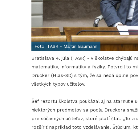
Foto: TASR - Martin Baumann
Bratislava 4. júla (TASR) - V školstve chýbajú 
matematiky, informatiky a fyziky. Potvrdil to 
Drucker (Hlas-SD) s tým, že sa nedá úplne p
všetkých typov učiteľov.
Šéf rezortu školstva poukázal aj na starnutie u
niektorých predmetov sa podľa Druckera snažil
pre súčasných učiteľov, ktoré platí štát. „To z
rozšíriť napríklad toto vzdelávanie. Štúdium, kt