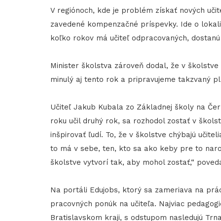
V regiónoch, kde je problém získať nových učite
zavedené kompenzačné príspevky. Ide o lokality
koľko rokov má učiteľ odpracovaných, dostanú
Minister školstva zároveň dodal, že v školstve 
minulý aj tento rok a pripravujeme takzvaný pl
Učiteľ Jakub Kubala zo Základnej školy na Čer
roku učil druhý rok, sa rozhodol zostať v škols
inšpirovať ľudí. To, že v školstve chýbajú učitel
to má v sebe, ten, kto sa ako keby pre to narod
školstve vytvorí tak, aby mohol zostať,“ poveda
Na portáli Edujobs, ktorý sa zameriava na prá
pracovných ponúk na učiteľa. Najviac pedagogi
Bratislavskom kraji, s odstupom nasledujú Trna