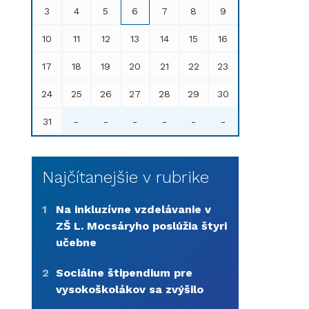
3
4
5
6
7
8
9
10
11
12
13
14
15
16
17
18
19
20
21
22
23
24
25
26
27
28
29
30
31
-
-
-
-
-
-
Najčítanejšie v rubrike
1
Na inkluzívne vzdelávanie v
ZŠ L. Mocsáryho poslúžia štyri
učebne
2
Sociálne štipendium pre
vysokoškolákov sa zvýšilo