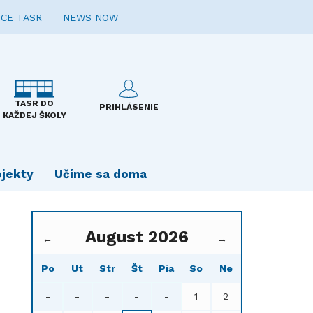
CE TASR
NEWS NOW
TASR DO
PRIHLÁSENIE
KAŽDEJ ŠKOLY
ojekty
Učíme sa doma
August 2026
←
→
Po
Ut
Str
Št
Pia
So
Ne
-
-
-
-
-
1
2