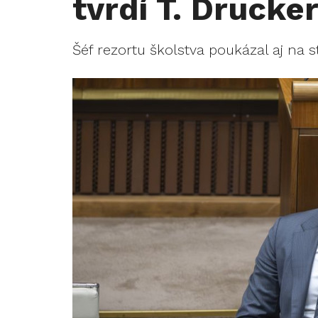
tvrdí T. Drucke
Šéf rezortu školstva poukázal aj na st