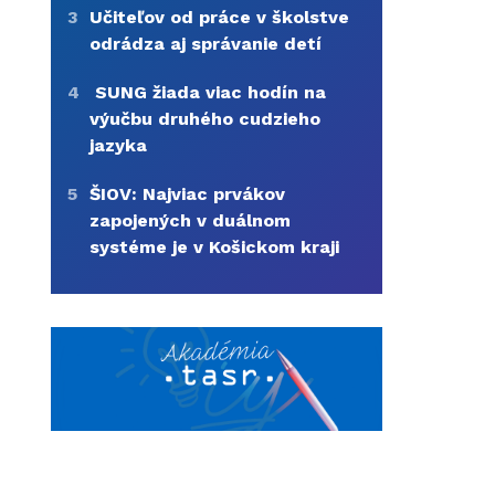
3
Učiteľov od práce v školstve
odrádza aj správanie detí
4
SUNG žiada viac hodín na
výučbu druhého cudzieho
jazyka
5
ŠIOV: Najviac prvákov
zapojených v duálnom
systéme je v Košickom kraji