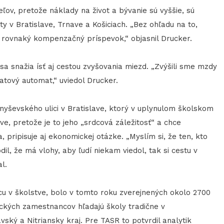
ľov, pretože náklady na život a bývanie sú vyššie, sú
 v Bratislave, Trnave a Košiciach. „Bez ohľadu na to,
 rovnaký kompenzačný príspevok,“ objasnil Drucker.
sa snažia ísť aj cestou zvyšovania miezd. „Zvýšili sme mzdy
atový automat,“ uviedol Drucker.
nyševského ulici v Bratislave, ktorý v uplynulom školskom
tve, pretože je to jeho „srdcová záležitosť“ a chce
ia, pripisuje aj ekonomickej otázke. „Myslím si, že ten, kto
il, že má vlohy, aby ľudí niekam viedol, tak si cestu v
l.
cu v školstve, bolo v tomto roku zverejnených okolo 2700
ckých zamestnancov hľadajú školy tradične v
vský a Nitriansky kraj. Pre TASR to potvrdil analytik