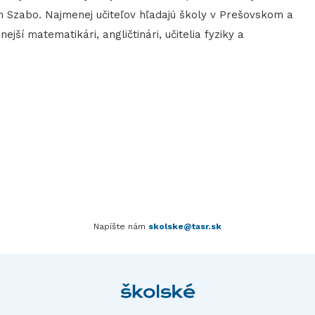
n Szabo. Najmenej učiteľov hľadajú školy v Prešovskom a
ejší matematikári, angličtinári, učitelia fyziky a
Napíšte nám
skolske@tasr.sk