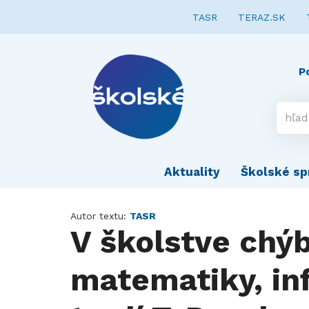
TASR
TERAZ.SK
P
Aktuality
Školské sp
Autor textu:
TASR
V školstve chýb
matematiky, inf