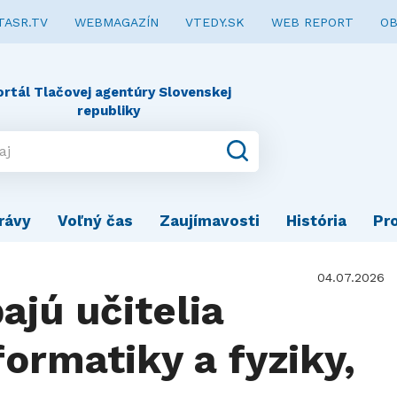
TASR.TV
WEBMAGAZÍN
VTEDY.SK
WEB REPORT
OB
ortál Tlačovej agentúry Slovenskej
republiky
rávy
Voľný čas
Zaujímavosti
História
Pr
04.07.2026
ajú učitelia
ormatiky a fyziky,