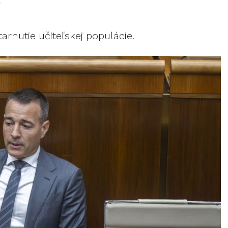
r
arnutie učiteľskej populácie.