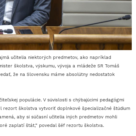
najmä učitelia niektorých predmetov, ako napríklad
minister školstva, výskumu, vývoja a mládeže SR Tomáš
ovedať, že na Slovensku máme absolútny nedostatok
čiteľskej populácie. V súvislosti s chýbajúcimi pedagógmi
 rezort školstva vytvoriť doplnkové špecializačné štúdium
namená, aby si súčasní učitelia iných predmetov mohli
oré zaplatí štát,“ povedal šéf rezortu školstva.