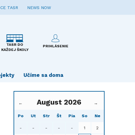
CE TASR
NEWS NOW
TASR DO
PRIHLÁSENIE
KAŽDEJ ŠKOLY
ojekty
Učíme sa doma
August 2026
←
→
Po
Ut
Str
Št
Pia
So
Ne
-
-
-
-
-
1
2