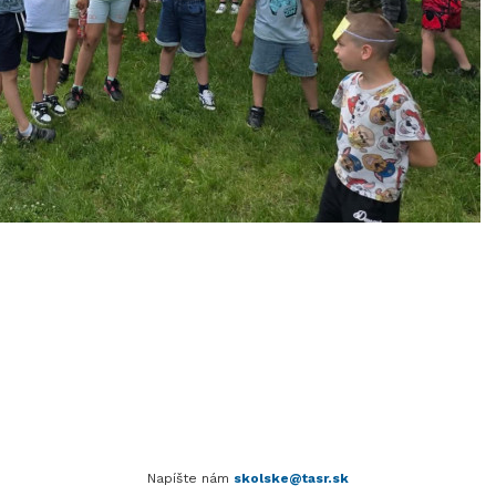
Napíšte nám
skolske@tasr.sk