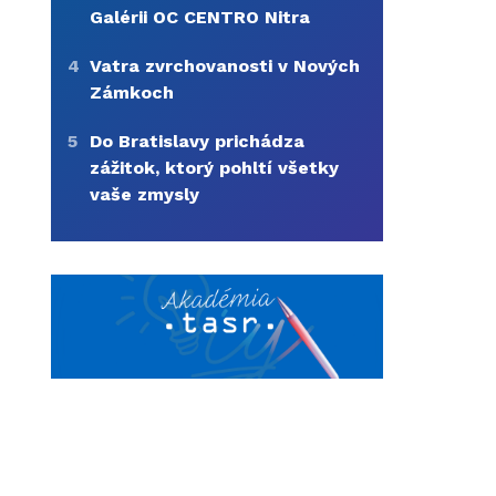
Galérii OC CENTRO Nitra
4
Vatra zvrchovanosti v Nových
Zámkoch
5
Do Bratislavy prichádza
zážitok, ktorý pohltí všetky
vaše zmysly