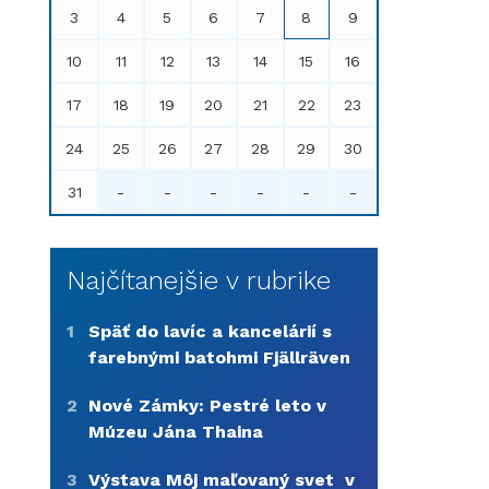
3
4
5
6
7
8
9
10
11
12
13
14
15
16
17
18
19
20
21
22
23
24
25
26
27
28
29
30
31
-
-
-
-
-
-
Najčítanejšie v rubrike
1
Späť do lavíc a kancelárií s
farebnými batohmi Fjällräven
2
Nové Zámky: Pestré leto v
Múzeu Jána Thaina
3
Výstava Môj maľovaný svet v