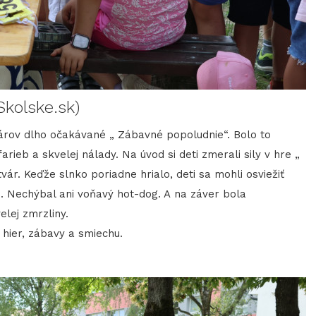
kolske.sk)
nárov dlho očakávané „ Zábavné popoludnie“. Bolo to
rieb a skvelej nálady. Na úvod si deti zmerali sily v hre „
ár. Keďže slnko poriadne hrialo, deti sa mohli osviežiť
 Nechýbal ani voňavý hot-dog. A na záver bola
lej zmrzliny.
 hier, zábavy a smiechu.