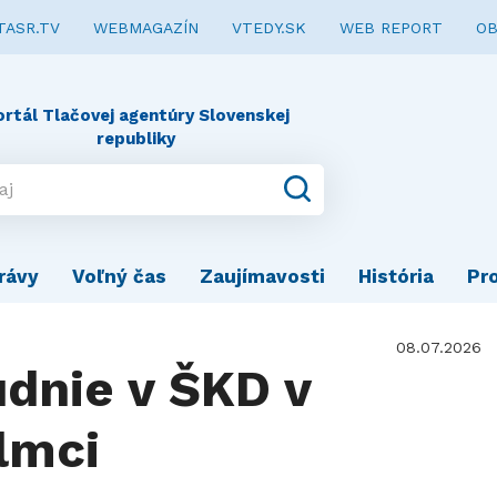
TASR.TV
WEBMAGAZÍN
VTEDY.SK
WEB REPORT
OB
ortál Tlačovej agentúry Slovenskej
republiky
rávy
Voľný čas
Zaujímavosti
História
Pr
08.07.2026
dnie v ŠKD v
lmci