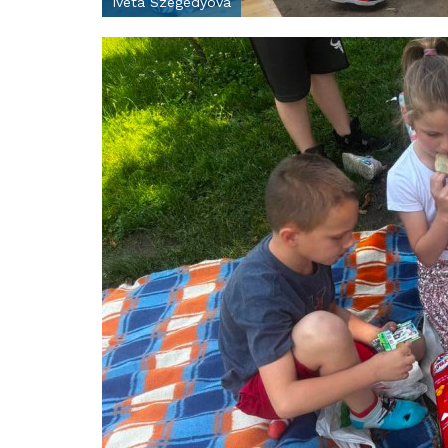
Iveta Szegedyová