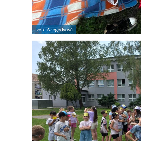
Iveta Szegedyová