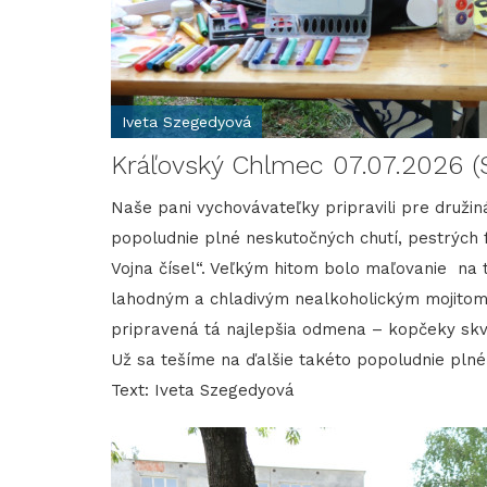
Iveta Szegedyová
Kráľovský Chlmec 07.07.2026 (S
Naše pani vychovávateľky pripravili pre druži
popoludnie plné neskutočných chutí, pestrých fa
Vojna čísel“. Veľkým hitom bolo maľovanie na tv
lahodným a chladivým nealkoholickým mojitom.
pripravená tá najlepšia odmena – kopčeky skve
Už sa tešíme na ďalšie takéto popoludnie plné
Text: Iveta Szegedyová