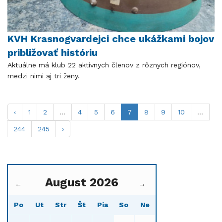
KVH Krasnogvardejci chce ukážkami bojov
približovať históriu
Aktuálne má klub 22 aktívnych členov z rôznych regiónov,
medzi nimi aj tri ženy.
‹
1
2
...
4
5
6
7
8
9
10
...
244
245
›
August 2026
←
→
Po
Ut
Str
Št
Pia
So
Ne