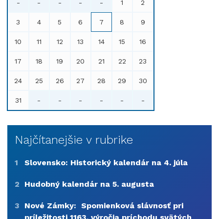
-
-
-
-
-
1
2
3
4
5
6
7
8
9
10
11
12
13
14
15
16
17
18
19
20
21
22
23
24
25
26
27
28
29
30
31
-
-
-
-
-
-
Najčítanejšie v rubrike
1
Slovensko: Historický kalendár na 4. júla
2
Hudobný kalendár na 5. augusta
3
Nové Zámky: Spomienková slávnosť pri
príležitosti 1163. výročia príchodu svätých