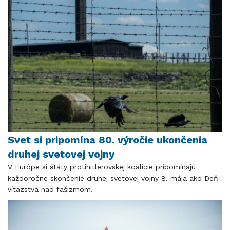
Svet si pripomína 80. výročie ukončenia
druhej svetovej vojny
V Európe si štáty protihitlerovskej koalície pripomínajú
každoročne skončenie druhej svetovej vojny 8. mája ako Deň
víťazstva nad fašizmom.