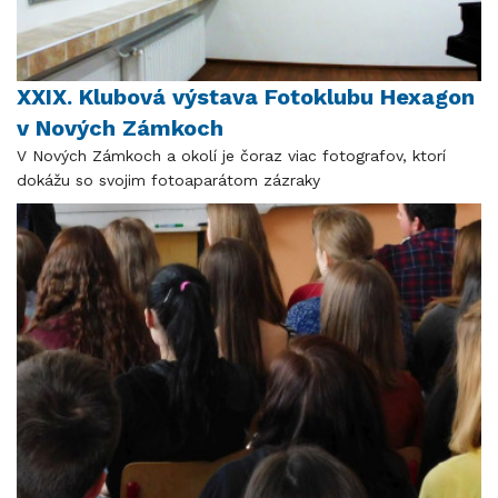
XXIX. Klubová výstava Fotoklubu Hexagon
v Nových Zámkoch
V Nových Zámkoch a okolí je čoraz viac fotografov, ktorí
dokážu so svojim fotoaparátom zázraky