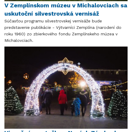
V Zemplínskom múzeu v Michalovciach sa
uskutoční silvestrovská vernisáž
Súčasťou programu silvestrovskej vernisáže bude
predstavenie publikácie - Výtvarníci Zemplína (narodení do
roku 1960) zo zbierkového fondu Zemplínskeho múzea v
Michalovciach.