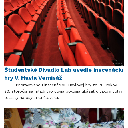
Študentské Divadlo Lab uvedie inscenáciu
hry V. Havla Vernisáž
Pripravovanou inscenáciou Havlovej hry zo 70. rokov
20. storočia sa mladí tvorcovia pokúsia ukázať divákovi vplyv
totality na psychiku človeka.