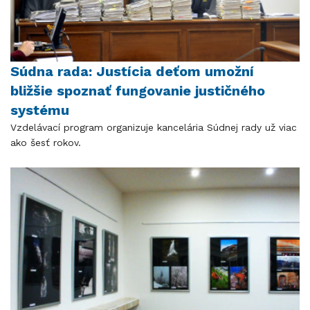
Súdna rada: Justícia deťom umožní
bližšie spoznať fungovanie justičného
systému
Vzdelávací program organizuje kancelária Súdnej rady už viac
ako šesť rokov.