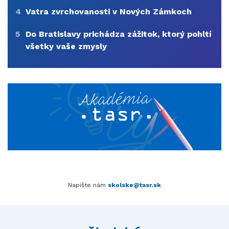
4
Vatra zvrchovanosti v Nových Zámkoch
5
Do Bratislavy prichádza zážitok, ktorý pohltí
všetky vaše zmysly
Napíšte nám
skolske@tasr.sk