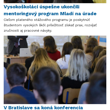
Vysokoškoláci úspešne ukončili
mentoringový program Mladí na úrade
Cieľom plateného stážového programu je poskytnúť
študentom vysokých škôl príležitosť získať prax, rozvíjať
zručnosti aj pracovné návyky.
V Bratislave sa koná konferencia