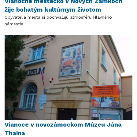
Vianočné mestečko v Nových Zámkoch
žije bohatým kultúrnym životom
Obyvatelia mesta si pochvaľujú atmosféru Hlavného
námestia.
Vianoce v novozámockom Múzeu Jána
Thaina