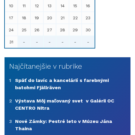
10
11
12
13
14
15
16
17
18
19
20
21
22
23
24
25
26
27
28
29
30
31
-
-
-
-
-
-
Najčítanejšie v rubrike
1
Späť do lavíc a kancelárií s farebnými
batohmi Fjällräven
2
Výstava Môj maľovaný svet v Galérii OC
CENTRO Nitra
3
Nové Zámky: Pestré leto v Múzeu Jána
Thaina