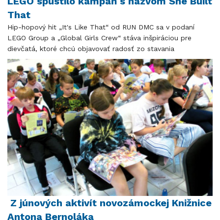
LEGO spustilo kampaň s názvom She Built
That
Hip-hopový hit „It's Like That“ od RUN DMC sa v podaní
LEGO Group a „Global Girls Crew“ stáva inšpiráciou pre
dievčatá, ktoré chcú objavovať radosť zo stavania
Z júnových aktivít novozámockej Knižnice
Antona Bernoláka