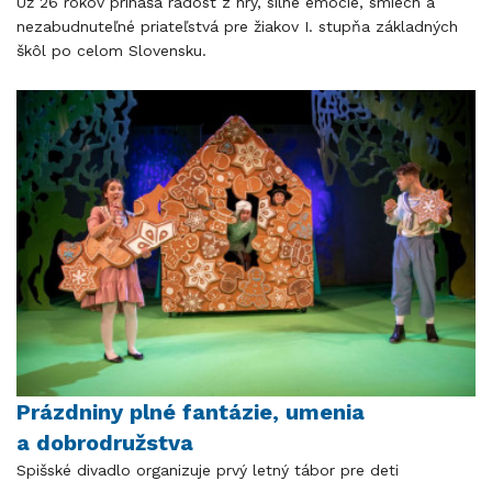
Už 26 rokov prináša radosť z hry, silné emócie, smiech a
nezabudnuteľné priateľstvá pre žiakov I. stupňa základných
škôl po celom Slovensku.
Prázdniny plné fantázie, umenia
a dobrodružstva
Spišské divadlo organizuje prvý letný tábor pre deti