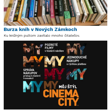
Burza kníh v Nových Zámkoch
Ku knižným pultom zavítalo mnoho čitateľov.