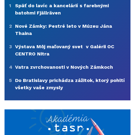
1
Späť do lavíc a kancelárií s farebnými
batohmi Fjällräven
2
Nové Zámky: Pestré leto v Múzeu Jána
Thaina
3
Výstava Môj maľovaný svet v Galérii OC
CENTRO Nitra
4
Vatra zvrchovanosti v Nových Zámkoch
5
Do Bratislavy prichádza zážitok, ktorý pohltí
všetky vaše zmysly