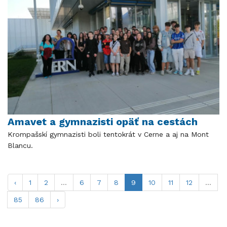
Amavet a gymnazisti opäť na cestách
Krompašskí gymnazisti boli tentokrát v Cerne a aj na Mont
Blancu.
‹
1
2
...
6
7
8
9
10
11
12
...
85
86
›