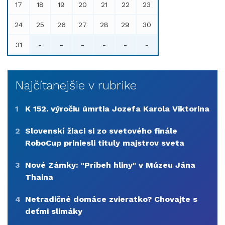
17
18
19
20
21
22
23
24
25
26
27
28
29
30
31
-
-
-
-
-
-
Najčítanejšie v rubrike
1
K 152. výročiu úmrtia Jozefa Karola Viktorina
2
Slovenskí žiaci si zo svetového finále
RoboCup priniesli tituly majstrov sveta
3
Nové Zámky: "Príbeh hliny" v Múzeu Jána
Thaina
4
Netradičné domáce zvieratko? Chovajte s
deťmi slimáky