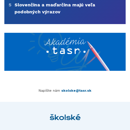
5
Slovenčina a maďarčina majú veľa
podobných výrazov
Napíšte nám
skolske@tasr.sk