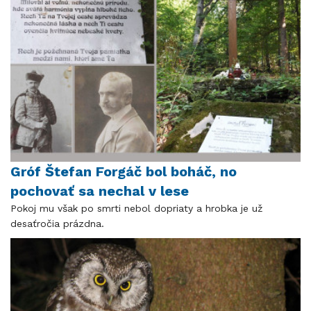
Gróf Štefan Forgáč bol boháč, no
pochovať sa nechal v lese
Pokoj mu však po smrti nebol dopriaty a hrobka je už
desaťročia prázdna.