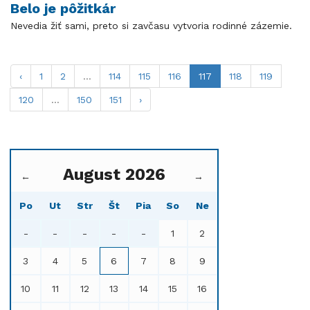
Belo je pôžitkár
Nevedia žiť sami, preto si zavčasu vytvoria rodinné zázemie.
‹
1
2
...
114
115
116
117
118
119
120
...
150
151
›
August 2026
←
→
Po
Ut
Str
Št
Pia
So
Ne
-
-
-
-
-
1
2
3
4
5
6
7
8
9
10
11
12
13
14
15
16