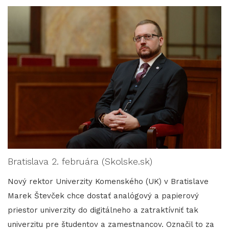
Bratislava 2. februára (Skolske.sk)
Nový rektor Univerzity Komenského (UK) v Bratislave
Marek Števček chce dostať analógový a papierový
priestor univerzity do digitálneho a zatraktívniť tak
univerzitu pre študentov a zamestnancov. Označil to za