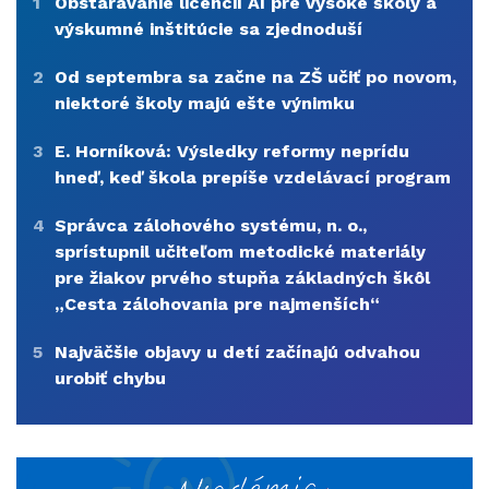
1
Obstarávanie licencií AI pre vysoké školy a
výskumné inštitúcie sa zjednoduší
2
Od septembra sa začne na ZŠ učiť po novom,
niektoré školy majú ešte výnimku
3
E. Horníková: Výsledky reformy neprídu
hneď, keď škola prepíše vzdelávací program
4
Správca zálohového systému, n. o.,
sprístupnil učiteľom metodické materiály
pre žiakov prvého stupňa základných škôl
„Cesta zálohovania pre najmenších“
5
Najväčšie objavy u detí začínajú odvahou
urobiť chybu