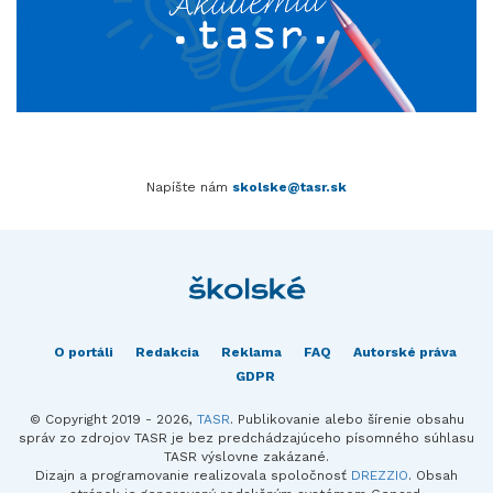
Napíšte nám
skolske@tasr.sk
O portáli
Redakcia
Reklama
FAQ
Autorské práva
GDPR
© Copyright 2019 - 2026,
TASR
. Publikovanie alebo šírenie obsahu
správ zo zdrojov TASR je bez predchádzajúceho písomného súhlasu
TASR výslovne zakázané.
Dizajn a programovanie realizovala spoločnosť
DREZZIO
. Obsah