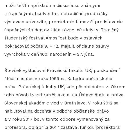
môžu tešiť napríklad na diskusie so známymi
a úspešnými absolventmi, netradičné prednášky,
výstavu o univerzite, premietanie filmov či predstavenie
úspešných študentov UK a rôzne iné aktivity. Tradičný
študentský festival AmosFest bude v oslavách
pokračovať počas 9. – 12. mája a oficiálne oslavy
vyvrcholia v deň 100. narodenín – 27. júna.
Števček vyštudoval Právnickú fakultu UK, po skončení
štúdií nastúpil v roku 1999 na Katedru občianskeho
práva Právnickej fakulty UK, kde pôsobí doteraz. Okrem
toho pôsobil v zahraničí, ako aj na Ústave štátu a práva
Slovenskej akadémie vied v Bratislave. V roku 2012 sa
habilitoval na docenta v odbore občianske právo
a v roku 2017 bol v tomto odbore vymenovaný za
profesora. Od apríla 2017 zastával funkciu prorektora