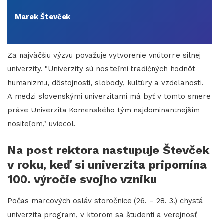
Marek Števček
Za najväčšiu výzvu považuje vytvorenie vnútorne silnej
univerzity. "Univerzity sú nositeľmi tradičných hodnôt
humanizmu, dôstojnosti, slobody, kultúry a vzdelanosti.
A medzi slovenskými univerzitami má byť v tomto smere
práve Univerzita Komenského tým najdominantnejším
nositeľom," uviedol.
Na post rektora nastupuje Števček
v roku, keď si univerzita pripomína
100. výročie svojho vzniku
Počas marcových osláv storočnice (26. – 28. 3.) chystá
univerzita program, v ktorom sa študenti a verejnosť