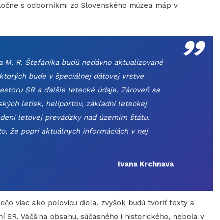
poločne s odborníkmi zo Slovenského múzea máp v
„
 M. R. Štefánika budú nedávno aktualizované
torých bude v špeciálnej dátovej vrstve
storu SR a ďalšie letecké údaje. Zároveň sa
ých letísk, heliportov, základní leteckej
iadení letovej prevádzky nad územím štátu.
o, že popri aktuálnych informáciách v nej
Ivana Krchnava
ečo viac ako polovicu diela, zvyšok budú tvoriť texty a
emí SR. Väčšina obsahu, súčasného i historického, nebola v