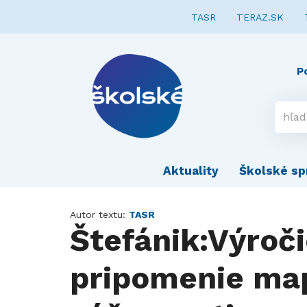
TASR
TERAZ.SK
P
Aktuality
Školské sp
Autor textu:
TASR
Štefánik:Výroč
pripomenie map