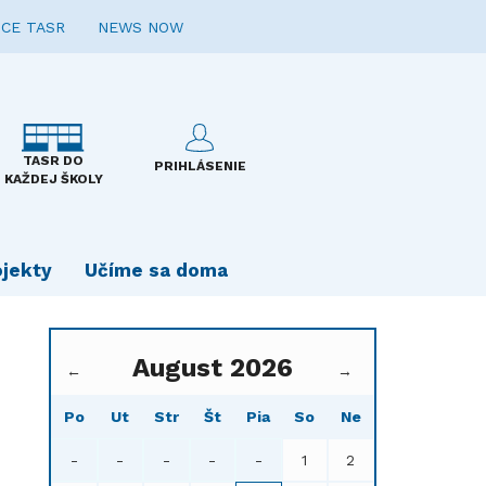
CE TASR
NEWS NOW
TASR DO
PRIHLÁSENIE
KAŽDEJ ŠKOLY
ojekty
Učíme sa doma
August 2026
←
→
Po
Ut
Str
Št
Pia
So
Ne
-
-
-
-
-
1
2