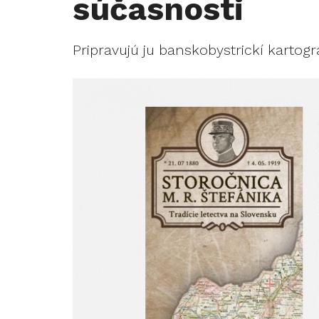
súčasnosti
Pripravujú ju banskobystrickí kartogra