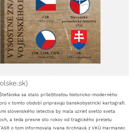
olske.sk)
Štefánika sa stalo príležitosťou historicko-moderného
orú v tomto období pripravujú banskobystrickí kartografi.
i slovenského letectva by mala uzrieť svetlo sveta
och, a teda presne sto rokov od tragického preletu
. TASR o tom informovala Ivana Krchnavá z VKÚ Harmanec