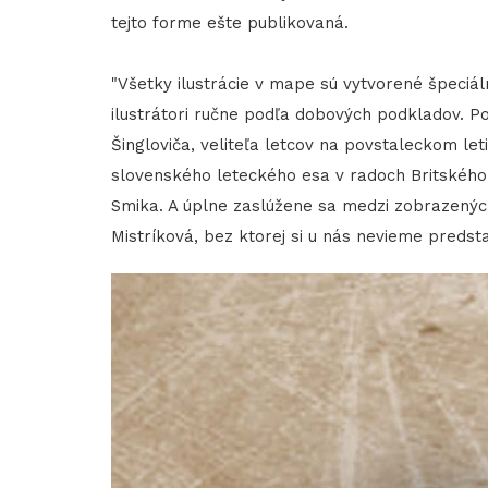
tejto forme ešte publikovaná.
"Všetky ilustrácie v mape sú vytvorené špeciáln
ilustrátori ručne podľa dobových podkladov. 
Šingloviča, veliteľa letcov na povstaleckom let
slovenského leteckého esa v radoch Britského 
Smika. A úplne zaslúžene sa medzi zobrazených
Mistríková, bez ktorej si u nás nevieme predsta