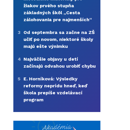
žiakov prvého stupňa
základných škôl „Cesta
zálohovania pre najmenších“
3
Od septembra sa začne na ZŠ
učiť po novom, niektoré školy
majú ešte výnimku
4
Najväčšie objavy u detí
začínajú odvahou urobiť chybu
5
E. Horníková: Výsledky
reformy neprídu hneď, keď
škola prepíše vzdelávací
program