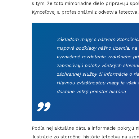
s tým, že toto mimoriadne dielo pripravujú s
Kynceľovej a profesionálmi z odvetvia letectva.
Základom mapy s názvom Storočnica
mapové podklady nášho územia, na k
vyznačené rozdelenie vzdušného prie
zapracúvajú polohy všetkých slovensk
záchrannej služby či informácie o r
Hlavnou zvláštnosťou mapy je však t
„
dostane veľký priestor história
Podľa nej aktuálne dáta a informácie pokryjú ni
ilustrácie zo storočnej histórie letectva na úz