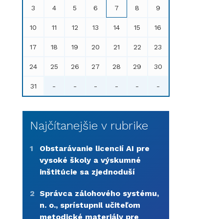
3
4
5
6
7
8
9
10
11
12
13
14
15
16
17
18
19
20
21
22
23
24
25
26
27
28
29
30
31
-
-
-
-
-
-
Najčítanejšie v rubrike
1
Obstarávanie licencií AI pre
vysoké školy a výskumné
inštitúcie sa zjednoduší
2
Správca zálohového systému,
n. o., sprístupnil učiteľom
metodické materiály pre