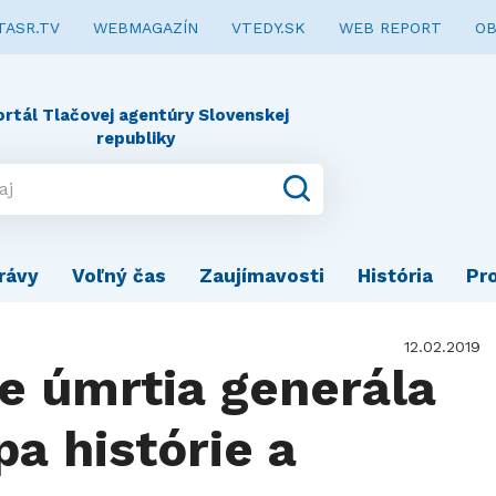
TASR.TV
WEBMAGAZÍN
VTEDY.SK
WEB REPORT
OB
ortál Tlačovej agentúry Slovenskej
republiky
rávy
Voľný čas
Zaujímavosti
História
Pr
12.02.2019
ie úmrtia generála
a histórie a