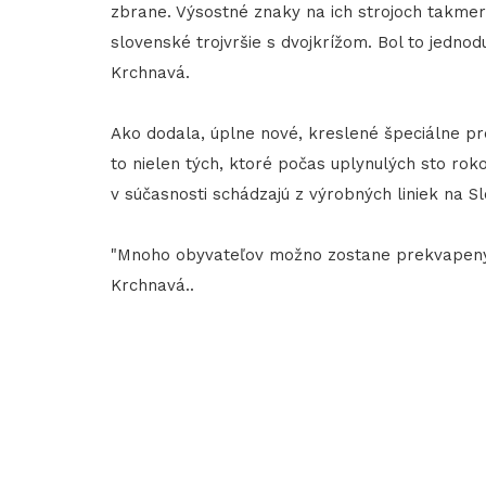
zbrane. Výsostné znaky na ich strojoch takmer
slovenské trojvršie s dvojkrížom. Bol to jednod
Krchnavá.
Ako dodala, úplne nové, kreslené špeciálne pre
to nielen tých, ktoré počas uplynulých sto rokov
v súčasnosti schádzajú z výrobných liniek na S
"Mnoho obyvateľov možno zostane prekvapených
Krchnavá..