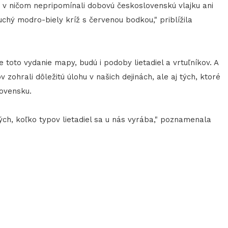
 v ničom nepripomínali dobovú československú vlajku ani
uchý modro-biely kríž s červenou bodkou," priblížila
 toto vydanie mapy, budú i podoby lietadiel a vrtuľníkov. A
 zohrali dôležitú úlohu v našich dejinách, ale aj tých, ktoré
lovensku.
, koľko typov lietadiel sa u nás vyrába," poznamenala