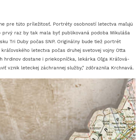
e pre túto príležitosť. Portréty osobností letectva maľujú
Po prvý raz by tak mala byť publikovaná podoba Mikuláša
isku Tri Duby počas SNP. Originálny bude tiež portrét
kráľovského letectva počas druhej svetovej vojny Otta
 hrdinov dostane i priekopníčka, lekárka Oľga Kráľová-
viť vznik leteckej záchrannej služby," zdôraznila Krchnavá.