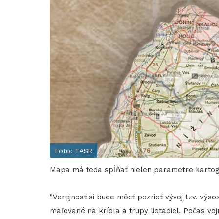
Foto: TASR
Mapa má teda spĺňať nielen parametre kartogra
"Verejnosť si bude môcť pozrieť vývoj tzv. výs
maľované na krídla a trupy lietadiel. Počas voj