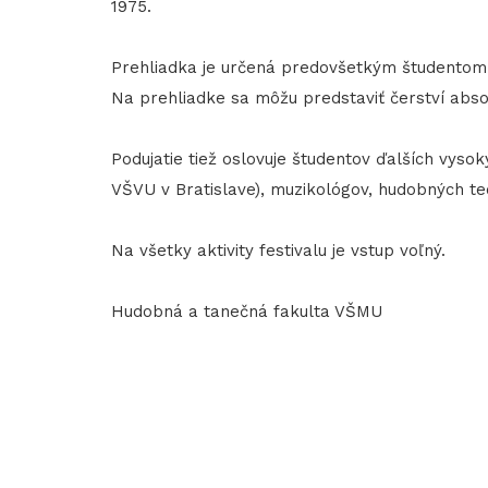
1975.
Prehliadka je určená predovšetkým študentom 
Na prehliadke sa môžu predstaviť čerství absol
Podujatie tiež oslovuje študentov ďalších vy
VŠVU v Bratislave), muzikológov, hudobných te
Na všetky aktivity festivalu je vstup voľný.
Hudobná a tanečná fakulta VŠMU