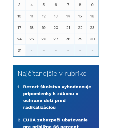
3
4
5
6
7
8
9
10
11
12
13
14
15
16
17
18
19
20
21
22
23
24
25
26
27
28
29
30
31
-
-
-
-
-
-
Najčítanejšie v rubrike
1
Rezort školstva vyhodnocuje
pripomienky k zákonu o
ochrane detí pred
radikalizáciou
2
EUBA zabezpečí ubytovanie
pre približne 66 percent