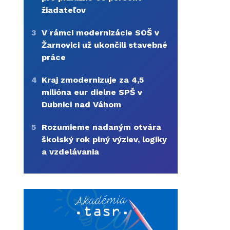
žiadateľov
3
V rámci modernizácie SOŠ v
Žarnovici už ukončili stavebné
práce
4
Kraj zmodernizuje za 4,5
milióna eur dielne SPŠ v
Dubnici nad Váhom
5
Rozumieme nadaným otvára
školský rok plný výziev, logiky
a vzdelávania