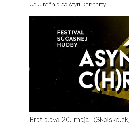
Uskutočnia sa štyri koncerty.
Bratislava 20. mája (Skolske.sk