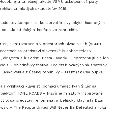
 Hudobnej a tanečnej fakulte VŠMU uskutoční už piaty
prehliadka mladých skladateľov 2019.
 študentov kompozície konzervatórií, vysokých hudobných
 so skladateľskými hosťami zo zahraničia.
ertnej sieni Dvorana a v priestoroch Divadla Lab (VŠMU
koncertoch sa predstaví slovenské hudobné teleso
dirigenta a klaviristu Petra Javorku. Odprezentujú nie len
 diela – objednávky festivalu od etablovaných skladateľov
j Laskowski a z Českej republiky – František Chaloupka.
 vynikajúci klaviristi, domáci umelec Ivan Šiller sa
rojektom TONE ROADS – klavírne miniatúry inšpirované
23.5. sa predstaví fenomenálny belgický klavirista Daan
wski – The People United Will Never Be Defeated z roku