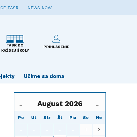
CE TASR
NEWS NOW
TASR DO
PRIHLÁSENIE
KAŽDEJ ŠKOLY
ojekty
Učíme sa doma
August 2026
←
→
Po
Ut
Str
Št
Pia
So
Ne
-
-
-
-
-
1
2