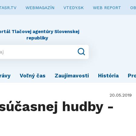
TASR.TV
WEBMAGAZÍN
VTEDY.SK
WEB REPORT
OB
ortál Tlačovej agentúry Slovenskej
republiky
rávy
Voľný čas
Zaujímavosti
História
Pr
20.05.2019
 súčasnej hudby -