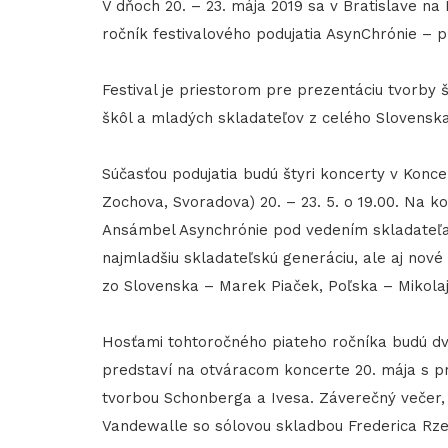
V dňoch 20. – 23. mája 2019 sa v Bratislave na
ročník festivalového podujatia AsynChrónie – 
Festival je priestorom pre prezentáciu tvorby
škôl a mladých skladateľov z celého Slovenska
Súčasťou podujatia budú štyri koncerty v Konc
Zochova, Svoradova) 20. – 23. 5. o 19.00. Na 
Ansámbel Asynchrónie pod vedením skladateľa, 
najmladšiu skladateľskú generáciu, ale aj nové
zo Slovenska – Marek Piaček, Poľska – Mikola
Hosťami tohtoročného piateho ročníka budú dvaja
predstaví na otváracom koncerte 20. mája s p
tvorbou Schonberga a Ivesa. Záverečný večer, 
Vandewalle so sólovou skladbou Frederica Rze