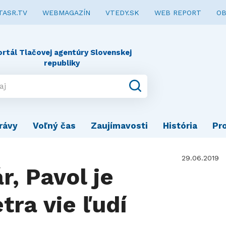
TASR.TV
WEBMAGAZÍN
VTEDY.SK
WEB REPORT
OB
ortál Tlačovej agentúry Slovenskej
republiky
rávy
Voľný čas
Zaujímavosti
História
Pr
29.06.2019
r, Pavol je
ra vie ľudí