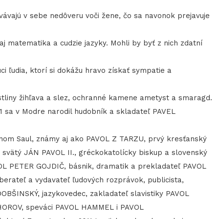
vajú v sebe nedôveru voči žene, čo sa navonok prejavuje
j matematika a cudzie jazyky. Mohli by byť z nich zdatní
 ľudia, ktorí si dokážu hravo získať sympatie a
iny žihľava a slez, ochranné kamene ametyst a smaragd.
 sa v Modre narodil hudobník a skladateľ PAVEL
 Saul, známy aj ako PAVOL Z TARZU, prvý kresťanský
j svätý JÁN PAVOL II., gréckokatolícky biskup a slovenský
OL PETER GOJDIČ, básnik, dramatik a prekladateľ PAVOL
rateľ a vydavateľ ľudových rozprávok, publicista,
L DOBŠINSKÝ, jazykovedec, zakladateľ slavistiky PAVOL
 HOROV, speváci PAVOL HAMMEL i PAVOL