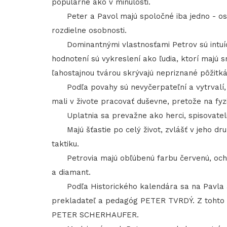
populárne ako v minulosti.
Peter a Pavol majú spoločné iba jedno - osla
rozdielne osobnosti.
Dominantnými vlastnosťami Petrov sú intuícia
hodnotení sú vykreslení ako ľudia, ktorí majú s
ľahostajnou tvárou skrývajú nepriznané pôžitká
Podľa povahy sú nevyčerpateľní a vytrvalí, s
mali v živote pracovať duševne, pretože na fyzi
Uplatnia sa prevažne ako herci, spisovatelia
Majú šťastie po celý život, zvlášť v jeho druhe
taktiku.
Petrovia majú obľúbenú farbu červenú, ochra
a diamant.
Podľa Historického kalendára sa na Pavla a P
prekladateľ a pedagóg PETER TVRDÝ. Z tohto sv
PETER SCHERHAUFER.