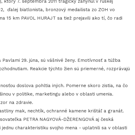
ktorý 7. septembra 2011 tragicky zahynul v ruskej
42, ďalej biatlonista, bronzový medailista zo ZOH vo
 15 km PAVOL HURAJT sa tiež prejavili ako tí, čo radi
avlami 29. júna, sú vášnivé ženy. Emotívnosť a túžba
zhodnutiam. Reakcie týchto žien sú priemerné, rozprávajú
osťou doslova pohltia iných. Pomerne skoro zistia, na čo
šinou v politike, marketingu alebo v oblasti umenia.
zor na zdravie.
liny mak, nechtík, ochranné kamene krištáľ a granát.
sovateľka PETRA NAGYOVÁ-DŽERENGOVÁ aj česká
dnu charakteristiku svojho mena - uplatnili sa v oblasti