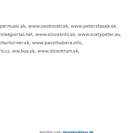
rmusic.sk, www.osobnosti.sk, www.peterstasak.sk,
kejportal.net, www.slovaknhl.sk, www.svatypeter.eu,
ochschorner.sk, www.pavolhabera.info,
.cz, ww.bux.sk, www.litcentrum.sk,
Napíšte nám
skolske@tasr.sk