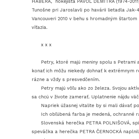
HABERA, hokejista PAVOL DEMITRA (1974-2011), 
Tunošne pri Jaroslavli po havárii lietadla Jak-
Vancouveri 2010 v behu s hromadným štartom na
víťazia.
x x x
Petry, ktoré majú meniny spolu s Petrami a P
konať ich môžu niekedy dohnať k extrémnym ro
rázne a vždy s presvedčením.
Petry majú vôľu ako zo železa. Svojou aktívn
sa chcú v živote zamerať. Uplatnenie nájdu väč
Napriek úžasnej vitalite by si mali dávať po
Ich obľúbená farba je medená, ochranné rast
Slovenská herečka PETRA POLNIŠOVÁ, spi
speváčka a herečka PETRA ČERNOCKÁ naplnili je