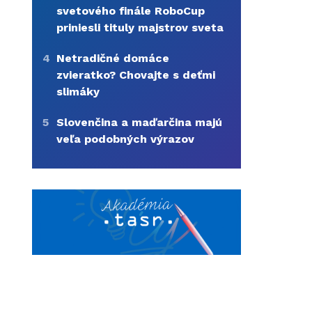
svetového finále RoboCup
priniesli tituly majstrov sveta
4
Netradičné domáce
zvieratko? Chovajte s deťmi
slimáky
5
Slovenčina a maďarčina majú
veľa podobných výrazov