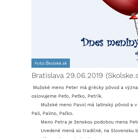
Foto:Školské.sk
Bratislava 29.06.2019 (Skolske.
Mužské meno Peter má grécky pôvod a význam
oslovujeme Peťo, Peťko, Petrík.
Mužské meno Pavol má latinský pôvod a v p
Pali, Palino, Paľko.
Meno Petra je ženskou podobou mena Peter.
Uvedené mená sú tradičné, na Slovensku bežn