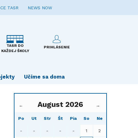
CE TASR
NEWS NOW
TASR DO
PRIHLÁSENIE
KAŽDEJ ŠKOLY
ojekty
Učíme sa doma
August 2026
←
→
Po
Ut
Str
Št
Pia
So
Ne
-
-
-
-
-
1
2