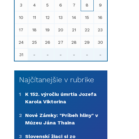
3
4
5
6
7
8
9
10
11
12
13
14
15
16
17
18
19
20
21
22
23
24
25
26
27
28
29
30
31
-
-
-
-
-
-
Najčítanejšie v rubrike
1
K 152. výročiu úmrtia Jozefa
Karola Viktorina
2
Nové Zámky: "Príbeh hliny" v
Múzeu Jána Thaina
3
Slovenskí žiaci si zo