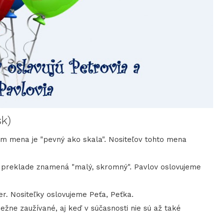
sk)
 mena je "pevný ako skala". Nositeľov tohto mena
reklade znamená "malý, skromný". Pavlov oslovujeme
 Nositeľky oslovujeme Peťa, Peťka.
e zaužívané, aj keď v súčasnosti nie sú až také