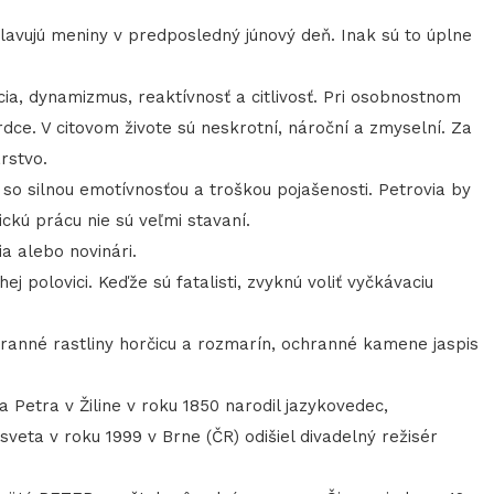
vujú meniny v predposledný júnový deň. Inak sú to úplne
, dynamizmus, reaktívnosť a citlivosť. Pri osobnostnom
rdce. V citovom živote sú neskrotní, nároční a zmyselní. Za
rstvo.
o silnou emotívnosťou a troškou pojašenosti. Petrovia by
ckú prácu nie sú veľmi stavaní.
 alebo novinári.
j polovici. Keďže sú fatalisti, zvyknú voliť vyčkávaciu
nné rastliny horčicu a rozmarín, ochranné kamene jaspis
etra v Žiline v roku 1850 narodil jazykovedec,
eta v roku 1999 v Brne (ČR) odišiel divadelný režisér