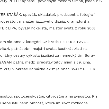
tý PETER apoštol, pôvodným menom Šimon, jeden z 12
 STAŠÁK, spevák, skladateľ, producent a fotograf
moderátor, manažér jazzového diania, dramaturg a
TER LIPA, bývalý hokejista, majster sveta z roku 2002
m slalome v kategórii C2 bratia PETER a PAVOL
azi, päťnásobní majstri sveta, šesťkrát zlatí na
onálny cestný cyklista jazdiaci za nemecký tím Bora-
AGAN patria medzi predstaviteľov mien z 29. júna.
raji v okrese Komárno existuje obec SVÄTÝ PETER.
nosťou, spoločenskosťou, citlivosťou a mravnosťou. Pri
 sebe istú neoblomnosť, ktorá im život rozhodne