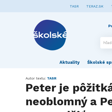
TASR
TERAZ.SK
P
Aktuality
Školské sp
Autor textu:
TASR
Peter je pôžitká
neoblomný a Pet