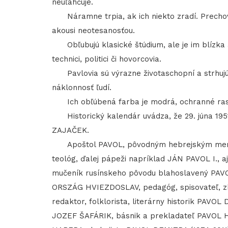
neuľahčuje.
Náramne trpia, ak ich niekto zradí. Prechová
akousi neotesanosťou.
Obľubujú klasické štúdium, ale je im blízka a
technici, politici či hovorcovia.
Pavlovia sú výrazne životaschopní a strhujúci
náklonnosť ľudí.
Ich obľúbená farba je modrá, ochranné rastl
Historický kalendár uvádza, že 29. júna 1951
ZAJAČEK.
Apoštol PAVOL, pôvodným hebrejským menom
teológ, ďalej pápeži napríklad JÁN PAVOL I., a
mučeník rusínskeho pôvodu blahoslavený PAV
ORSZÁG HVIEZDOSLAV, pedagóg, spisovateľ, zbe
redaktor, folklorista, literárny historik PAVO
JOZEF ŠAFÁRIK, básnik a prekladateľ PAVOL