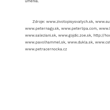
umenia.
Zdroje: www.zivotopisysvatych.sk, www.supe
www.peternagy.sk, www.peterlipa.com, www.ho
www.saleziani.sk, www.gojdic.zoe.sk, http://h
www.pavolhammel.sk, www.dukla.sk, www.csfd
www.petracernocka.cz