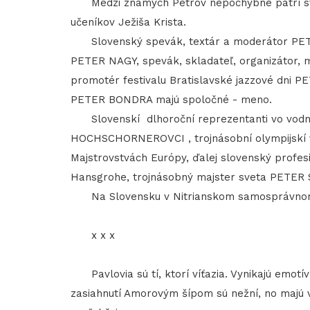
Medzi známych Petrov nepochybne patrí svä
učeníkov Ježiša Krista.
Slovenský spevák, textár a moderátor PETER
PETER NAGY, spevák, skladateľ, organizátor, 
promotér festivalu Bratislavské jazzové dni PE
PETER BONDRA majú spoločné - meno.
Slovenskí dlhoroční reprezentanti vo vodno
HOCHSCHORNEROVCI , trojnásobní olympijskí víť
Majstrovstvách Európy, ďalej slovenský profesi
Hansgrohe, trojnásobný majster sveta PETER S
Na Slovensku v Nitrianskom samosprávnom k
x x x
Pavlovia sú tí, ktorí víťazia. Vynikajú emotív
zasiahnutí Amorovým šípom sú nežní, no majú v