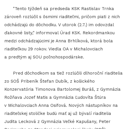
"Tento týždeň sa predseda KSK Rastislav Trnka
zároveň rozlúčil s ôsmimi riaditeľmi, pričom piati z nich
odchádzajú do dôchodku. V utorok (2.7.) im odovzdal
ďakovné listy," informoval Úrad KSK. Rekordmankou
medzi odchádzajúcimi je Anna Brhlíková, ktorá bola
riaditeľkou 29 rokov. Viedla OA v Michalovciach
a predtým aj SOU poľnohospodárske.
Pred dôchodkom sa tiež rozlúčili dlhoroční riaditelia
zo SOŠ Pribeník Štefan Dubík, z košického
Konzervatória Timonova Bartolomej Buráš, z Gymnázia
Rožňava Jozef Matis a Gymnázia Ľudovíta Štúra
v Michalovciach Anna Osifová. Nových nástupníkov na
riaditeľskej stoličke budú mať aj už bývalí riaditelia
Judita Lecková z Gymnázia Veľké Kapušany, Peter