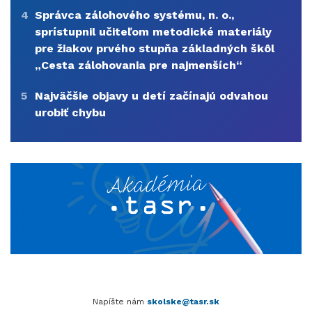
4
Správca zálohového systému, n. o.,
sprístupnil učiteľom metodické materiály
pre žiakov prvého stupňa základných škôl
„Cesta zálohovania pre najmenších“
5
Najväčšie objavy u detí začínajú odvahou
urobiť chybu
Napíšte nám
skolske@tasr.sk