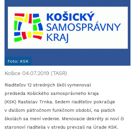
Foto: KSK
Košice 04.07.2019 (TASR)
Riaditeľov 12 stredných škôl vymenoval
predseda Košického samosprávneho kraja
(KSK) Rastislav Trnka. Sedem riaditeľov pokračuje
v ďalšom päťročnom funkčnom období, na piatich
školách sa mení vedenie. Menovacie dekréty si noví či
staronoví riaditelia v stredu prevzali na Úrade KSK.