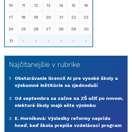
10
11
12
13
14
15
16
17
18
19
20
21
22
23
24
25
26
27
28
29
30
31
-
-
-
-
-
-
Najčítanejšie v rubrike
1
Obstarávanie licencií AI pre vysoké školy a
výskumné inštitúcie sa zjednoduší
2
Od septembra sa začne na ZŠ učiť po novom,
niektoré školy majú ešte výnimku
3
E. Horníková: Výsledky reformy neprídu
hneď, keď škola prepíše vzdelávací program