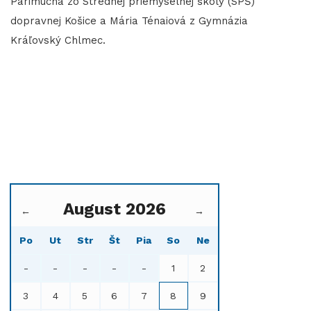
Parimucha zo Strednej priemyselnej školy (SPŠ)
dopravnej Košice a Mária Ténaiová z Gymnázia
Kráľovský Chlmec.
August 2026
←
→
Po
Ut
Str
Št
Pia
So
Ne
-
-
-
-
-
1
2
3
4
5
6
7
8
9