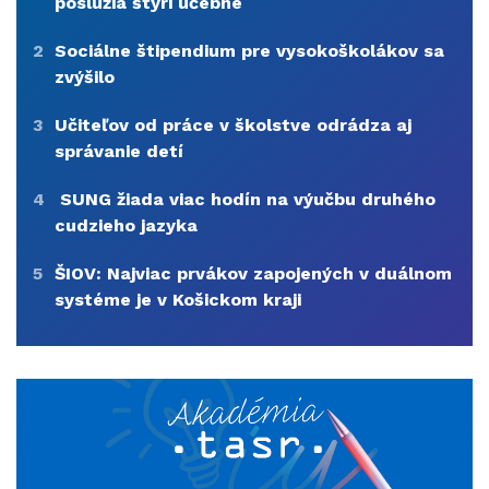
poslúžia štyri učebne
2
Sociálne štipendium pre vysokoškolákov sa
zvýšilo
3
Učiteľov od práce v školstve odrádza aj
správanie detí
4
SUNG žiada viac hodín na výučbu druhého
cudzieho jazyka
5
ŠIOV: Najviac prvákov zapojených v duálnom
systéme je v Košickom kraji