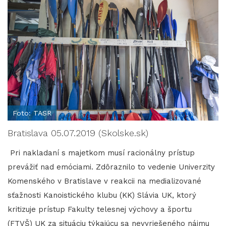
Foto: TASR
Bratislava 05.07.2019 (Skolske.sk)
Pri nakladaní s majetkom musí racionálny prístup
prevážiť nad emóciami. Zdôraznilo to vedenie Univerzity
Komenského v Bratislave v reakcii na medializované
sťažnosti Kanoistického klubu (KK) Slávia UK, ktorý
kritizuje prístup Fakulty telesnej výchovy a športu
(FTVŠ) UK za situáciu týkajúcu sa nevyriešeného nájmu