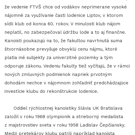
že vedenie FTVŠ chce od vodákov neprimerane vysoké
nájomné za využívanie časti lodenice Liptov, v ktorom
sídli klub od konca 60. rokov. V minulosti klub nájom
neplatil, no zabezpečoval údržbu lode a to aj finančne.
Kanoisti poukazujú na to, že fakultou navrhnutá suma
štvornásobne prevyšuje obvyklú cenu nájmu, ktoré
platia iné subjekty za univerzitné pozemky a tým
odporuje zákonu. Vedeniu fakulty tiež vyčítajú, že v rámci
nových zmluvných podmienok napriek prvotným
dohodám nechce v nájomnom zohľadniť predchádzajúce
investície klubu do rekonštrukcie lodenice.
Oddiel rýchlostnej kanoistiky Slávia UK Bratislava
založil v roku 1968 olympionik a strieborný medailista
z majstrovstiev sveta v roku 1958 Ladislav Čepčiansky.
Medzi pretekárov klubu patrili napríklad kanoista