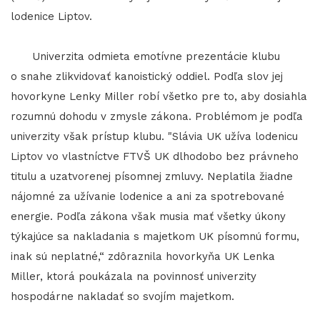
lodenice Liptov.
Univerzita odmieta emotívne prezentácie klubu
o snahe zlikvidovať kanoistický oddiel. Podľa slov jej
hovorkyne Lenky Miller robí všetko pre to, aby dosiahla
rozumnú dohodu v zmysle zákona. Problémom je podľa
univerzity však prístup klubu. "Slávia UK užíva lodenicu
Liptov vo vlastníctve FTVŠ UK dlhodobo bez právneho
titulu a uzatvorenej písomnej zmluvy. Neplatila žiadne
nájomné za užívanie lodenice a ani za spotrebované
energie. Podľa zákona však musia mať všetky úkony
týkajúce sa nakladania s majetkom UK písomnú formu,
inak sú neplatné,“ zdôraznila hovorkyňa UK Lenka
Miller, ktorá poukázala na povinnosť univerzity
hospodárne nakladať so svojím majetkom.