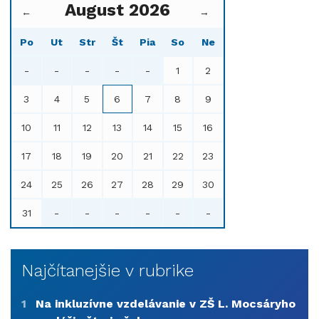
August 2026
←
→
Po
Ut
Str
Št
Pia
So
Ne
-
-
-
-
-
1
2
3
4
5
6
7
8
9
10
11
12
13
14
15
16
17
18
19
20
21
22
23
24
25
26
27
28
29
30
31
-
-
-
-
-
-
Najčítanejšie v rubrike
1
Na inkluzívne vzdelávanie v ZŠ L. Mocsáryho