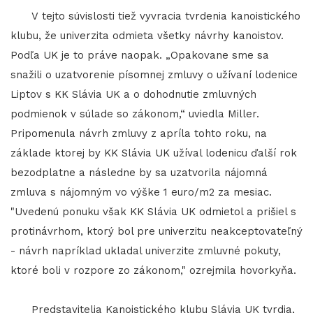
V tejto súvislosti tiež vyvracia tvrdenia kanoistického
klubu, že univerzita odmieta všetky návrhy kanoistov.
Podľa UK je to práve naopak. „Opakovane sme sa
snažili o uzatvorenie písomnej zmluvy o užívaní lodenice
Liptov s KK Slávia UK a o dohodnutie zmluvných
podmienok v súlade so zákonom,“ uviedla Miller.
Pripomenula návrh zmluvy z apríla tohto roku, na
základe ktorej by KK Slávia UK užíval lodenicu ďalší rok
bezodplatne a následne by sa uzatvorila nájomná
zmluva s nájomným vo výške 1 euro/m2 za mesiac.
"Uvedenú ponuku však KK Slávia UK odmietol a prišiel s
protinávrhom, ktorý bol pre univerzitu neakceptovateľný
- návrh napríklad ukladal univerzite zmluvné pokuty,
ktoré boli v rozpore zo zákonom," ozrejmila hovorkyňa.
Predstavitelia Kanoistického klubu Slávia UK tvrdia,