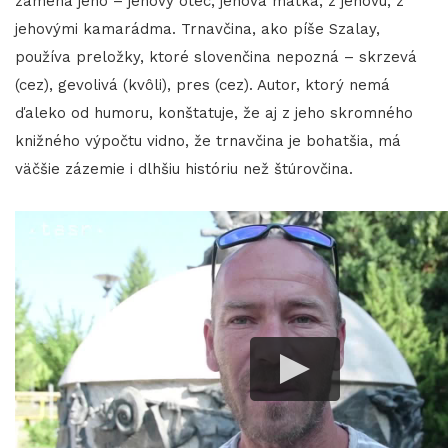
zámena jeho – jehový otec, jehová matka, z jehovú, z
jehovými kamarádma. Trnavčina, ako píše Szalay,
používa preložky, ktoré slovenčina nepozná – skrzevá
(cez), gevolivá (kvôli), pres (cez). Autor, ktorý nemá
ďaleko od humoru, konštatuje, že aj z jeho skromného
knižného výpočtu vidno, že trnavčina je bohatšia, má
väčšie zázemie i dlhšiu históriu než štúrovčina.