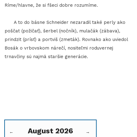
Ríme/hlavne, že si fšeci dobre rozumíme.
A to do básne Schneider nezaradil také perly ako
poščat (požičať), šerbel (nočník), mulačák (zábava),
prindzit (prísť) a portviš (zmeták). Rovnako ako uviedol
Bosák o vrbovskom nárečí, nositeľmi roduvernej
trnavčiny sú najmä staršie generácie.
August 2026
←
→