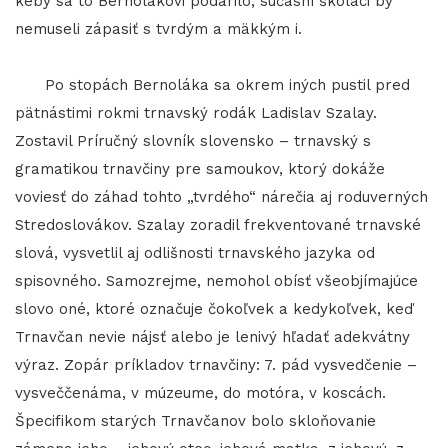
keby sa to Bernolákovi podarilo, súčasní školáci by
nemuseli zápasiť s tvrdým a mäkkým i.
Po stopách Bernoláka sa okrem iných pustil pred
pätnástimi rokmi trnavský rodák Ladislav Szalay.
Zostavil Príručný slovník slovensko – trnavský s
gramatikou trnavčiny pre samoukov, ktorý dokáže
voviesť do záhad tohto „tvrdého“ nárečia aj roduverných
Stredoslovákov. Szalay zoradil frekventované trnavské
slová, vysvetlil aj odlišnosti trnavského jazyka od
spisovného. Samozrejme, nemohol obísť všeobjímajúce
slovo oné, ktoré označuje čokoľvek a kedykoľvek, keď
Trnavčan nevie nájsť alebo je lenivý hľadať adekvátny
výraz. Zopár príkladov trnavčiny: 7. pád vysvedčenie –
vysveččenáma, v múzeume, do motóra, v koscách.
Špecifikom starých Trnavčanov bolo skloňovanie