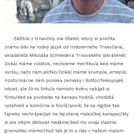
Zážitok z trnavčiny má čitateľ, ktorý si prečíta
známu ódu na rodný jazyk od roduverného Trnavčana,
skladateľa Mikuláša Schneidera Trnavského (skrátené):
Dokál máme colštok, nechceme merítko/a ked máme
vuršlu, načo nám jelítko/Dokál máme krumple, erteple,
rizoto/márne nám ponúka zemiaky i Botto//Nekupuješ
inkúst, ale čírnú tintu/a namísto kvéru nabíjaš si
flintu/Ked sa poobede na kanapu hodzíš, chodidlá
vytáhneš a komórne si hovíš/povíš, že sa nigdze tak
fajnský nechrápe/jak na tej starej makúčkej kanape//My
si ale nikým diktuvat nedáme/ked my svoju vlastnú
gramatiku máme//Nuž tak je to u nás v našom malom