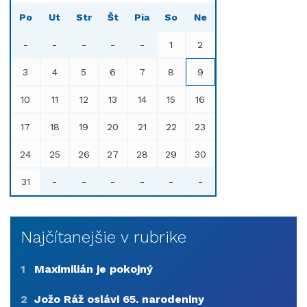
Po
Ut
Str
Št
Pia
So
Ne
-
-
-
-
-
1
2
3
4
5
6
7
8
9
10
11
12
13
14
15
16
17
18
19
20
21
22
23
24
25
26
27
28
29
30
31
-
-
-
-
-
-
Najčítanejšie v rubrike
1
Maximilián je pokojný
2
Jožo Ráž oslávi 65. narodeniny