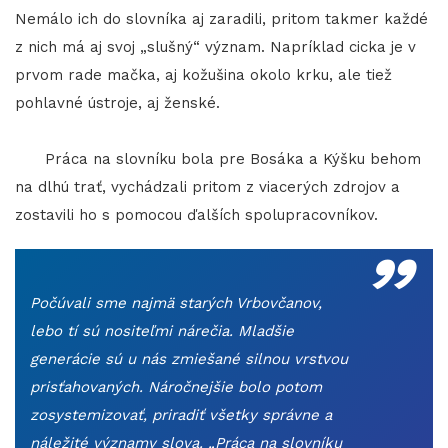
Nemálo ich do slovníka aj zaradili, pritom takmer každé
z nich má aj svoj „slušný“ význam. Napríklad cicka je v
prvom rade mačka, aj kožušina okolo krku, ale tiež
pohlavné ústroje, aj ženské.
Práca na slovníku bola pre Bosáka a Kýšku behom
na dlhú trať, vychádzali pritom z viacerých zdrojov a
„
zostavili ho s pomocou ďalších spolupracovníkov.
Počúvali sme najmä starých Vrbovčanov,
lebo tí sú nositeľmi nárečia. Mladšie
generácie sú u nás zmiešané silnou vrstvou
prisťahovaných. Náročnejšie bolo potom
zosystemizovať, priradiť všetky správne a
náležité významy slova. „Práca na slovníku