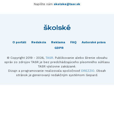
Napíšte nám
skolske@tasr.sk
O portáli
Redakcia
Reklama
FAQ
Autorské práva
GDPR
© Copyright 2019 - 2026,
TASR
. Publikovanie alebo šírenie obsahu
správ zo zdrojov TASR je bez predchádzajúceho písomného súhlasu
TASR výslovne zakázané.
Dizajn a programovanie realizovala spoločnosť
DREZZIO
. Obsah
stránok je generovaný redakčným systémom Gepard.