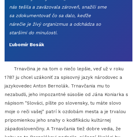
nás tešila a zaväzovala zároveň, snažili sme
sa zdokumentovať čo sa dalo, keďže
nárečie je živý organizmus a odchádza so
staršími do minulosti.
Ľubomír Bosák
Trnavčina je na tom o niečo lepšie, veď už v roku
1787 ju chcel uzákoniť za spisovný jazyk národovec a
jazykovedec Anton Bernolák. Trnavčania mu to
nezabudli, jeho impozantné súsošie od Jána Koniarka s
nápisom "Slováci, píšte po slovensky, tu máte slovo
moje o reči vašej" patrí k ozdobám mesta a je trvalou
pripomienkou jeho snahy o kodifikáciu kultúrnej
západoslovenčiny. A Trnavčania tiež dobre vedia, že