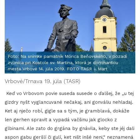
Foto: Na snímke pamätník Mórica Beňovského, v pozadí
zvonica pri Kostole sv. Martina, ktorá je dominantou
mesta Vrbové 14. júla 2019. FOTO TASR – Mart
Vrbové/Trnava 19. júla (TASR)
Keď vo Vrbovom povie suseda susede o ďalšej, že „u tej
gizdry nyšt vyglancuvané nečakaj, ani gonváliu nehladaj.
Ket aj nječo robí, gigle sa s tým, je gramblavá, dokáže
len gerhen spravit a vypadá vačšinu jak glocko z
glbinami. Ale zato do grgána by gnávila, keby ste jéj dali
aspon gabu geršlí či gulí, ket ništ inšé neni,“ neznamená