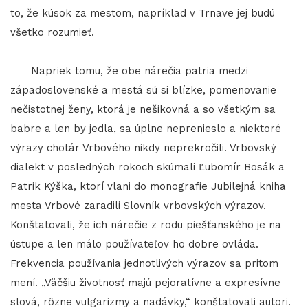
to, že kúsok za mestom, napríklad v Trnave jej budú
všetko rozumieť.
Napriek tomu, že obe nárečia patria medzi
západoslovenské a mestá sú si blízke, pomenovanie
nečistotnej ženy, ktorá je nešikovná a so všetkým sa
babre a len by jedla, sa úplne neprenieslo a niektoré
výrazy chotár Vrbového nikdy neprekročili. Vrbovský
dialekt v posledných rokoch skúmali Ľubomír Bosák a
Patrik Kýška, ktorí vlani do monografie Jubilejná kniha
mesta Vrbové zaradili Slovník vrbovských výrazov.
Konštatovali, že ich nárečie z rodu piešťanského je na
ústupe a len málo používateľov ho dobre ovláda.
Frekvencia používania jednotlivých výrazov sa pritom
mení. „Väčšiu životnosť majú pejoratívne a expresívne
slová, rôzne vulgarizmy a nadávky,“ konštatovali autori.