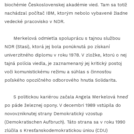
biochémie Československej akadémie vied. Tam sa totiž
nachádzal počítač IBM, ktorým nebolo vybavené žiadne
vedecké pracovisko v NDR.
Merkelová odmietla spoluprácu s tajnou službou
NDR (Stasi), ktorá jej bola ponúknutá po získaní
univerzitného diplomu v roku 1978. V zložke, ktorú o nej
tajná polícia viedla, je zaznamenaný jej kritický postoj
voči komunistickému režimu a súhlas s činnosťou
poľského opozičného odborového hnutia Solidarita.
S politickou kariérou začala Angela Merkelová hneď
po páde železnej opony. V decembri 1989 vstúpila do
novovzniknutej strany Demokratický vzostup
(Demokratischen Aufbruch). Táto strana sa v roku 1990
zlúčila s Kresťanskodemokratickou úniou (CDU)