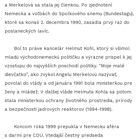
a Merkelová sa stala jej členkou. Po zjednotení
Nemecka a voľbách do Spolkového snemu (Bundestagu),
ktoré sa konali 2. decembra 1990, zasadla prvý raz do
poslaneckých lavíc.
Bol to práve kancelár Helmut Kohl, ktorý si všimol
mladú východonemeckú političku a výrazne prispel k jej
vzostupu do najvyšších poschodí politiky. "Moje malé
dievčatko", ako zvykol Angelu Merkelovú nazývať,
povolal do vlády a od januára 1991 bola ministerkou pre
ženy a mládež. V ďalšej vláde Helmuta Kohla sa potom
stala ministerkou ochrany životného prostredia, prírody
a bezpečnosti jadrových reaktorov (1994-1998).
Koncom roka 1999 prepukla v Nemecku aféra
s darmi pre CDU. Vtedajší čestný predseda