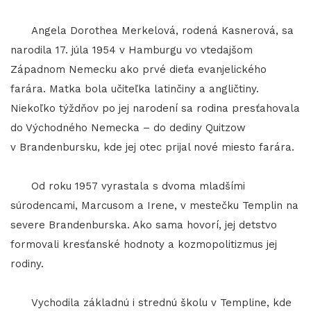
Angela Dorothea Merkelová, rodená Kasnerová, sa
narodila 17. júla 1954 v Hamburgu vo vtedajšom
Západnom Nemecku ako prvé dieťa evanjelického
farára. Matka bola učiteľka latinčiny a angličtiny.
Niekoľko týždňov po jej narodení sa rodina presťahovala
do Východného Nemecka – do dediny Quitzow
v Brandenbursku, kde jej otec prijal nové miesto farára.
Od roku 1957 vyrastala s dvoma mladšími
súrodencami, Marcusom a Irene, v mestečku Templin na
severe Brandenburska. Ako sama hovorí, jej detstvo
formovali kresťanské hodnoty a kozmopolitizmus jej
rodiny.
Vychodila základnú i strednú školu v Templine, kde