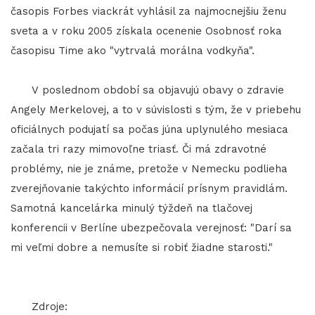
časopis Forbes viackrát vyhlásil za najmocnejšiu ženu
sveta a v roku 2005 získala ocenenie Osobnosť roka
časopisu Time ako "vytrvalá morálna vodkyňa".
V poslednom období sa objavujú obavy o zdravie
Angely Merkelovej, a to v súvislosti s tým, že v priebehu
oficiálnych podujatí sa počas júna uplynulého mesiaca
začala tri razy mimovoľne triasť. Či má zdravotné
problémy, nie je známe, pretože v Nemecku podlieha
zverejňovanie takýchto informácií prísnym pravidlám.
Samotná kancelárka minulý týždeň na tlačovej
konferencii v Berlíne ubezpečovala verejnosť: "Darí sa
mi veľmi dobre a nemusíte si robiť žiadne starosti."
Zdroje: