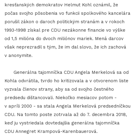
kresťanských demokratov Helmut Kohl oznámil, že
počas svojho pôsobenia vo funkcii spolkového kancelára
porušil zákon o daroch politickým stranám a v rokoch
1993-1998 získal pre CDU nezákonne financie vo výške
od 1,5 milióna do dvoch miliónov mariek. Mená darcov
však neprezradil s tým, že im dal slovo, že ich zachová
v anonymite.
Generálna tajomníčka CDU Angela Merkelová sa od
Kohla odvrátila, tvrdo ho kritizovala a v otvorenom liste
vyzvala členov strany, aby sa od svojho čestného
predsedu dištancovali. Niekoľko mesiacov potom -
v apríli 2000 - sa stala Angela Merkelová predsedníčkou
CDU. Na tomto poste zotrvala až do 7. decembra 2018,
keď ju vystriedala dovtedajšia generálna tajomníčka
CDU Annegret Krampová-Karenbauerová.