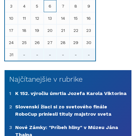
3
4
5
6
7
8
9
10
11
12
13
14
15
16
17
18
19
20
21
22
23
24
25
26
27
28
29
30
31
-
-
-
-
-
-
Najčítanejšie v rubrike
1
K 152. výročiu úmrtia Jozefa Karola Viktorina
2
Slovenskí žiaci si zo svetového finále
RoboCup priniesli tituly majstrov sveta
3
Nové Zámky: "Príbeh hliny" v Múzeu Jána
Thaina