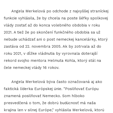
Angela Merkelová po odchode z najvyššej straníckej
funkcie vyhlásila, že by chcela na poste šéfky spolkovej
vlády zostať až do konca volebného obdobia v roku
2021. A tiež že po skončení funkčného obdobia sa už
nebude uchádzať ani o post nemeckej kancelárky, ktorý
zastáva od 22. novembra 2005. Ak by zotrvala až do
roku 2021, v dĺžke vládnutia by vyrovnala doterajší
rekord svojho mentora Helmuta Kohla, ktorý stál na
čele nemeckej vlády 16 rokov.
Angela Merkelová býva často označovaná aj ako
faktická líderka Európskej únie. "Posilňovať Európu
znamená posilňovať Nemecko. Som hlboko
presvedčená o tom, že dobrú budúcnosť má naša
krajina len v silnej Európe," vyhlásila Merkelová, ktorú