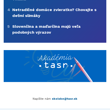
4
Netradičné domáce zvieratko? Chovajte s
deťmi slimáky
5
Slovenčina a maďarčina majú veľa
podobných výrazov
Napíšte nám
skolske@tasr.sk