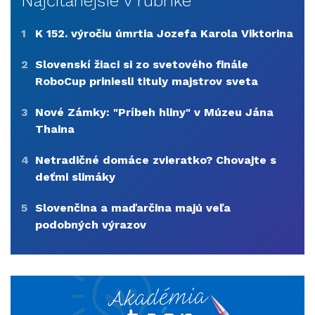
Najčítanejšie v rubrike
1
K 152. výročiu úmrtia Jozefa Karola Viktorina
2
Slovenskí žiaci si zo svetového finále
RoboCup priniesli tituly majstrov sveta
3
Nové Zámky: "Príbeh hliny" v Múzeu Jána
Thaina
4
Netradičné domáce zvieratko? Chovajte s
deťmi slimáky
5
Slovenčina a maďarčina majú veľa
podobných výrazov