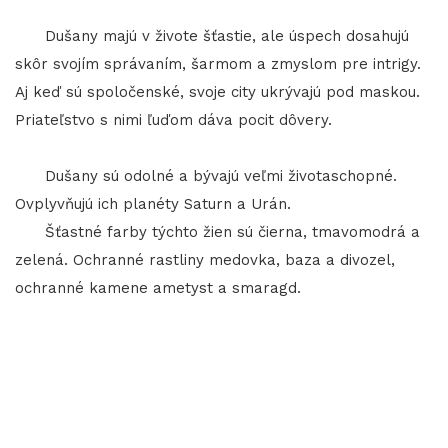
Dušany majú v živote šťastie, ale úspech dosahujú
skôr svojím správaním, šarmom a zmyslom pre intrigy.
Aj keď sú spoločenské, svoje city ukrývajú pod maskou.
Priateľstvo s nimi ľuďom dáva pocit dôvery.
Dušany sú odolné a bývajú veľmi životaschopné.
Ovplyvňujú ich planéty Saturn a Urán.
Šťastné farby týchto žien sú čierna, tmavomodrá a
zelená. Ochranné rastliny medovka, baza a divozel,
ochranné kamene ametyst a smaragd.