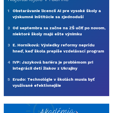
1
Obstarávanie licencií AI pre vysoké školy a
výskumné inštitúcie sa zjednoduší
2
Od septembra sa začne na ZŠ učiť po novom,
niektoré školy majú ešte výnimku
3
E. Horníková: Výsledky reformy neprídu
hneď, keď škola prepíše vzdelávací program
4
IVP: Jazyková bariéra je problémom pri
integrácii detí žiakov z Ukrajiny
5
Erudo: Technológie v školách musia byť
využívané efektívnejšie