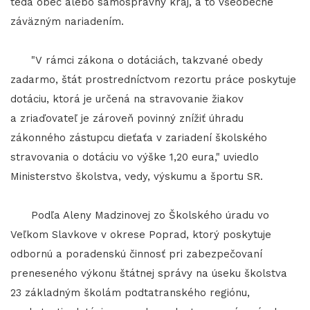
teda obec alebo samosprávny kraj, a to všeobecne
záväzným nariadením.
"V rámci zákona o dotáciách, takzvané obedy
zadarmo, štát prostredníctvom rezortu práce poskytuje
dotáciu, ktorá je určená na stravovanie žiakov
a zriaďovateľ je zároveň povinný znížiť úhradu
zákonného zástupcu dieťaťa v zariadení školského
stravovania o dotáciu vo výške 1,20 eura," uviedlo
Ministerstvo školstva, vedy, výskumu a športu SR.
Podľa Aleny Madzinovej zo Školského úradu vo
Veľkom Slavkove v okrese Poprad, ktorý poskytuje
odbornú a poradenskú činnosť pri zabezpečovaní
preneseného výkonu štátnej správy na úseku školstva
23 základným školám podtatranského regiónu,