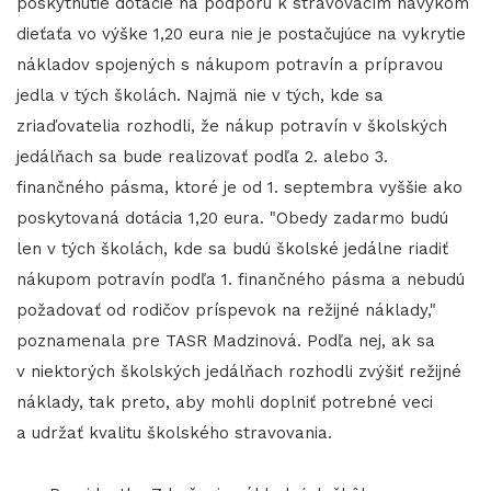
poskytnutie dotácie na podporu k stravovacím návykom
dieťaťa vo výške 1,20 eura nie je postačujúce na vykrytie
nákladov spojených s nákupom potravín a prípravou
jedla v tých školách. Najmä nie v tých, kde sa
zriaďovatelia rozhodli, že nákup potravín v školských
jedálňach sa bude realizovať podľa 2. alebo 3.
finančného pásma, ktoré je od 1. septembra vyššie ako
poskytovaná dotácia 1,20 eura. "Obedy zadarmo budú
len v tých školách, kde sa budú školské jedálne riadiť
nákupom potravín podľa 1. finančného pásma a nebudú
požadovať od rodičov príspevok na režijné náklady,"
poznamenala pre TASR Madzinová. Podľa nej, ak sa
v niektorých školských jedálňach rozhodli zvýšiť režijné
náklady, tak preto, aby mohli doplniť potrebné veci
a udržať kvalitu školského stravovania.