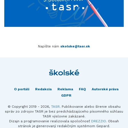
Napíšte nám
skolske@tasr.sk
O portáli
Redakcia
Reklama
FAQ
Autorské práva
GDPR
© Copyright 2019 - 2026,
TASR
. Publikovanie alebo šírenie obsahu
správ zo zdrojov TASR je bez predchádzajúceho písomného súhlasu
TASR výslovne zakázané.
Dizajn a programovanie realizovala spoločnosť
DREZZIO
. Obsah
stránok je generovaný redakčným systémom Gepard.