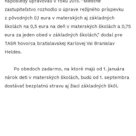
naposledy upravovali v roku 2015. "Miestne
zastupiteľstvo rozhodlo o úprave režijného príspevku
z pôvodných 0,1 eura v materských aj základných
školách na 0,5 eura na deň v materských školách a 0,75
eura za jeden obed v základných školách," dodal pre
TASR hovorca bratislavskej Karlovej Vsi Branislav
Heldes.
Po obedoch zadarmo, na ktoré majú od 1. januára
nárok deti v materských školách, budú od 1. septembra
dostávať bezplatnú stravu aj žiaci základných škôl.