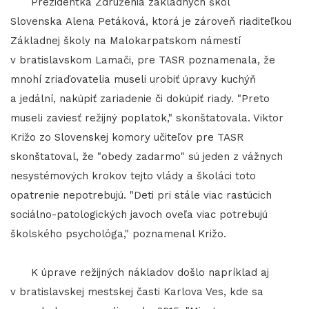
Prezidentka Združenia základných škôl
Slovenska Alena Petáková, ktorá je zároveň riaditeľkou
Základnej školy na Malokarpatskom námestí
v bratislavskom Lamači, pre TASR poznamenala, že
mnohí zriaďovatelia museli urobiť úpravy kuchýň
a jedální, nakúpiť zariadenie či dokúpiť riady. "Preto
museli zaviesť režijný poplatok," skonštatovala. Viktor
Križo zo Slovenskej komory učiteľov pre TASR
skonštatoval, že "obedy zadarmo" sú jeden z vážnych
nesystémových krokov tejto vlády a školáci toto
opatrenie nepotrebujú. "Deti pri stále viac rastúcich
sociálno-patologických javoch oveľa viac potrebujú
školského psychológa," poznamenal Križo.
K úprave režijných nákladov došlo napríklad aj
v bratislavskej mestskej časti Karlova Ves, kde sa