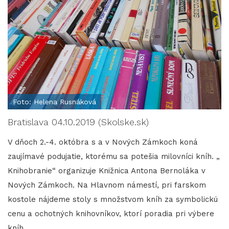
Foto: Helena Rusnáková
Bratislava 04.10.2019 (Skolske.sk)
V dňoch 2.-4. októbra s a v Nových Zámkoch koná
zaujímavé podujatie, ktorému sa potešia milovníci kníh. „
Knihobranie“ organizuje Knižnica Antona Bernoláka v
Nových Zámkoch. Na Hlavnom námestí, pri farskom
kostole nájdeme stoly s množstvom kníh za symbolickú
cenu a ochotných knihovníkov, ktorí poradia pri výbere
kníh.