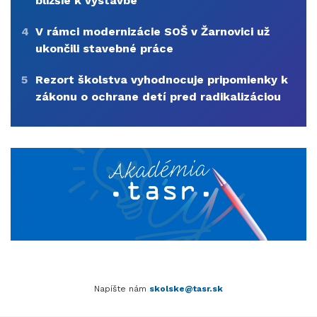
bližšie k výstavbe
4
V rámci modernizácie SOŠ v Žarnovici už
ukončili stavebné práce
5
Rezort školstva vyhodnocuje pripomienky k
zákonu o ochrane detí pred radikalizáciou
Napíšte nám
skolske@tasr.sk