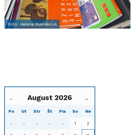
Foto: Helena Rusnáková
August 2026
←
→
Po
Ut
Str
Št
Pia
So
Ne
-
-
-
-
-
1
2