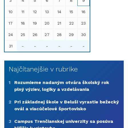
3
4
5
6
7
8
9
10
11
12
13
14
15
16
17
18
19
20
21
22
23
24
25
26
27
28
29
30
31
-
-
-
-
-
-
Najčítanejšie v rubrike
1
Rozumieme nadaným otvára školský rok
plný výziev, logiky a vzdelávania
2
Pri základnej škole v Beluši vyrastie bežecký
ovál a viacúčelové športovisko
3
Campus Trenčianskej univerzity sa posúva