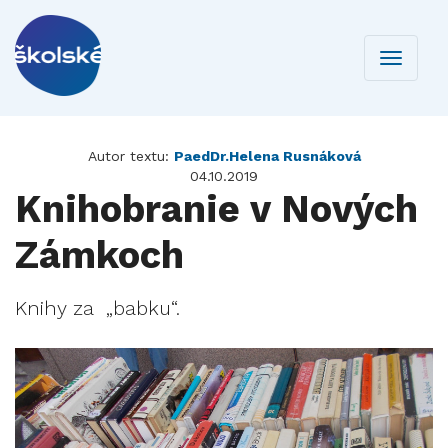
Toggle
navigati
Autor textu:
PaedDr.Helena Rusnáková
04.10.2019
Knihobranie v Nových
Zámkoch
Knihy za „babku“.