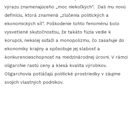
výrazu znamenajúceho „moc niekoľkých“. Dali mu novú
definíciu, ktorá znamená „zlúčenia politických a
ekonomických síl“. Poškodenie tohto fenoménu bolo
vysvetlené skutočnosťou, že takáto fúzia vedie k
korupcii, nekalej súťaži a monopolizmu, čo zasahuje do
ekonomiky krajiny a spôsobuje jej slabosť a
konkurencieschopnosť na medzinárodnej úrovni. V rámci
oligarchie rastú ceny a klesá kvalita výrobkov.
Oligarchovia potláčajú politické prostriedky v záujme
svojich vlastných podnikov.