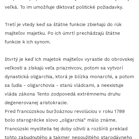
veľká. To im umožňuje diktovať politické požiadavky.
Tretí je vtedy keď sa štátne funkcie zbiehajú do rúk
majiteľov majetku. Po ich úmrtí prechádzajú štátne
funkcie k ich synom.
štvrtý je keď ich majetok majiteľov vyrastie do obrovskej
veľkosti a získajú veľa priaznivcov, potom sa vytvorí
dynastická oligarchia, ktorá je blízka monarchii, a potom
sa ľudia - oligarchovia - stanú vládcami, a neexistuje
vláda zákona Tento zodpovedá extrémnemu druhu
degenerovanej aristokracie.
Pred francúzskou buržoáznou revolúciou v roku 1789
bolo starogrécke slovo „oligarchia“ málo známe.
Francúzski myslitelia tej doby oživili a rozšírili preklad
tohto zabudnutého a takmer nepoužitého starodávneho