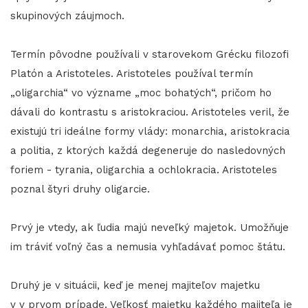
skupinových záujmoch.
Termín pôvodne používali v starovekom Grécku filozofi
Platón a Aristoteles. Aristoteles používal termín
„oligarchia“ vo význame „moc bohatých“, pričom ho
dávali do kontrastu s aristokraciou. Aristoteles veril, že
existujú tri ideálne formy vlády: monarchia, aristokracia
a politia, z ktorých každá degeneruje do nasledovných
foriem - tyrania, oligarchia a ochlokracia. Aristoteles
poznal štyri druhy oligarcie.
Prvý je vtedy, ak ľudia majú neveľký majetok. Umožňuje
im tráviť voľný čas a nemusia vyhľadávať pomoc štátu.
Druhý je v situácii, keď je menej majiteľov majetku
v v prvom prípade. Veľkosť majetku každého majiteľa je