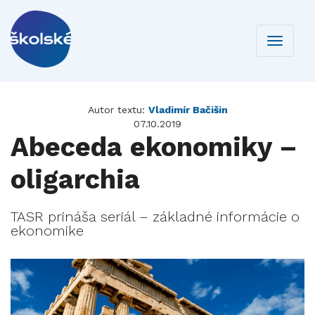
Toggle
navigati
Autor textu:
Vladimír Bačišin
07.10.2019
Abeceda ekonomiky –
oligarchia
TASR prináša seriál – základné informácie o
ekonomike