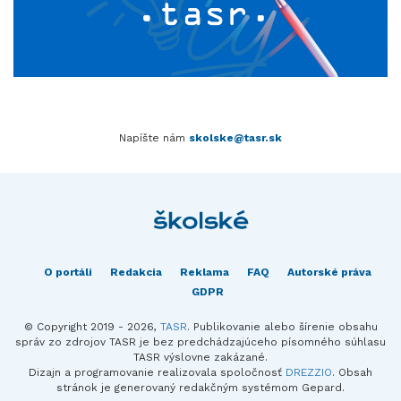
Napíšte nám
skolske@tasr.sk
O portáli
Redakcia
Reklama
FAQ
Autorské práva
GDPR
© Copyright 2019 - 2026,
TASR
. Publikovanie alebo šírenie obsahu
správ zo zdrojov TASR je bez predchádzajúceho písomného súhlasu
TASR výslovne zakázané.
Dizajn a programovanie realizovala spoločnosť
DREZZIO
. Obsah
stránok je generovaný redakčným systémom Gepard.