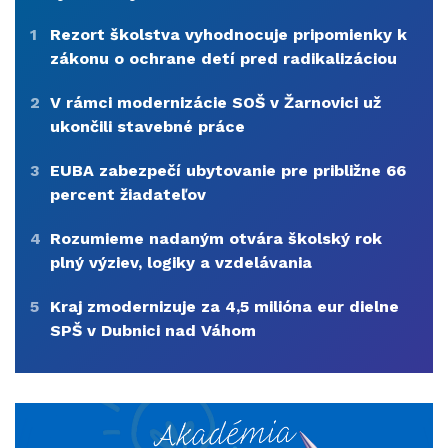
1
Rezort školstva vyhodnocuje pripomienky k
zákonu o ochrane detí pred radikalizáciou
2
V rámci modernizácie SOŠ v Žarnovici už
ukončili stavebné práce
3
EUBA zabezpečí ubytovanie pre približne 66
percent žiadateľov
4
Rozumieme nadaným otvára školský rok
plný výziev, logiky a vzdelávania
5
Kraj zmodernizuje za 4,5 milióna eur dielne
SPŠ v Dubnici nad Váhom