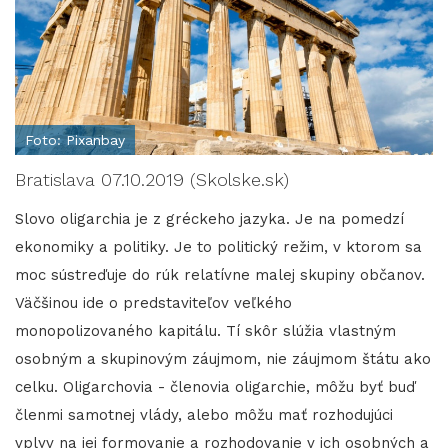
Foto: Pixanbay
Bratislava 07.10.2019 (Skolske.sk)
Slovo oligarchia je z gréckeho jazyka. Je na pomedzí
ekonomiky a politiky. Je to politický režim, v ktorom sa
moc sústreďuje do rúk relatívne malej skupiny občanov.
Väčšinou ide o predstaviteľov veľkého
monopolizovaného kapitálu. Tí skôr slúžia vlastným
osobným a skupinovým záujmom, nie záujmom štátu ako
celku. Oligarchovia - členovia oligarchie, môžu byť buď
členmi samotnej vlády, alebo môžu mať rozhodujúci
vplyv na jej formovanie a rozhodovanie v ich osobných a