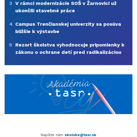
3
V rámci modernizácie SOŠ v Žarnovici už
ukončili stavebné práce
4
Campus Trenčianskej univerzity sa posúva
bližšie k výstavbe
5
Rezort školstva vyhodnocuje pripomienky k
zákonu o ochrane detí pred radikalizáciou
Napíšte nám
skolske@tasr.sk