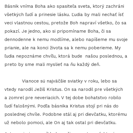
Básnik vníma Boha ako spasiteľa sveta, ktorý zachráni
všetkých ľudí a prinesie lásku. Ľudia by mali nechať ísť
veci vlastnou cestou, pretože Boh napraví všetko, čo sa
pokazí. Je jedno, ako si pripomíname Boha, či sa
dennodenne k nemu modlíme, alebo napíšeme mu svoje
prianie, ale na konci života sa k nemu poberieme. My
ľudia nepoznáme chvíľu, ktorá bude našou poslednou, a
preto by sme mali myslieť na ňu každý deň.
Vianoce sú najväčšie sviatky v roku, lebo sa
vtedy narodil Ježiš Kristus. On sa narodil pre všetkých
a zomrel pre neveriacich. V tej dobe bohatstvo robilo
ľudí falošnými. Podľa básnika Kristus stojí pri nás do
poslednej chvíle. Podobne stál aj pri dievčatku, ktorému
už nebolo pomoci, ale On aj tak ostal pri dievčatku.