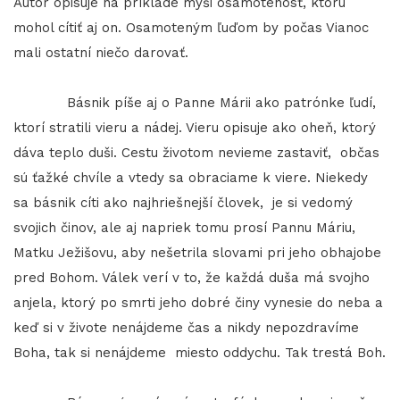
​​​​​​​Autor opisuje na príklade myši osamotenosť, ktorú
mohol cítiť aj on. Osamoteným ľuďom by počas Vianoc
mali ostatní niečo darovať.
Básnik píše aj o Panne Márii ako patrónke ľudí,
ktorí stratili vieru a nádej. Vieru opisuje ako oheň, ktorý
dáva teplo duši. Cestu životom nevieme zastaviť, občas
sú ťažké chvíle a vtedy sa obraciame k viere. Niekedy
sa básnik cíti ako najhriešnejší človek, je si vedomý
svojich činov, ale aj napriek tomu prosí Pannu Máriu,
Matku Ježišovu, aby nešetrila slovami pri jeho obhajobe
pred Bohom. Válek verí v to, že každá duša má svojho
anjela, ktorý po smrti jeho dobré činy vynesie do neba a
keď si v živote nenájdeme čas a nikdy nepozdravíme
Boha, tak si nenájdeme miesto oddychu. Tak trestá Boh.