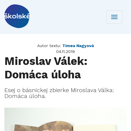
Toggle
navigati
Autor textu:
Tímea Nagyová
04.11.2019
Miroslav Válek:
Domáca úloha
Esej o básnickej zbierke Miroslava Válka:
Domáca úloha.