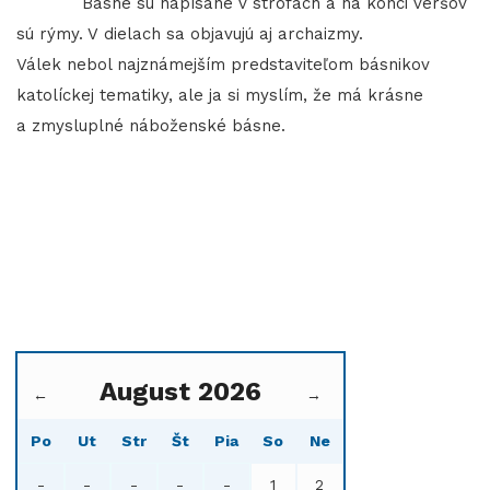
Básne sú napísané v strofách a na konci veršov
sú rýmy. V dielach sa objavujú aj archaizmy.
Válek nebol najznámejším predstaviteľom básnikov
katolíckej tematiky, ale ja si myslím, že má krásne
a zmysluplné náboženské básne.
August 2026
←
→
Po
Ut
Str
Št
Pia
So
Ne
-
-
-
-
-
1
2