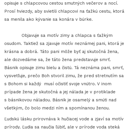
opisuje s chlapcovou cestou smutných večerov a nocí.
Prosí hviezdy, aby svietili chlapcovi na ťažkú cestu, ktorá
sa menila ako kývanie sa konára v búrke.
Objavuje sa motív zimy a chlapca s ťažkým
osudom. Taktiež sa zjavuje motív neznámej pani, ktorá je
krásna a dobrá. Táto pani môže byť aj skutočná žena,
ale dozvedáme sa, že táto žena predstavuje smrť.
Básnik opisuje zimu bielu a čistú. Tá neznáma pani, smrť,
vysvetľuje, prečo Boh stvoril zimu, že pred stretnutím sa
s Bohom si každý musí očistiť svoje vnútro. V inom
prípade žena je skutočná a jej nálada je v protiklade
s básnikovou náladou. Básnik je osamelý a smúti nad
všetkým, čo bolo medzi ním a spomínanou ženou.
​​​​​​​Ľudskú lásku prirovnáva k hučiacej vode a zjaví sa motív
prírody. Ľudia sa naučia ľúbiť, ale v prírode voda steká