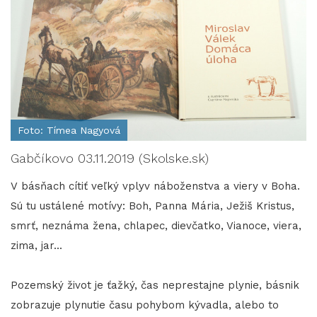
Foto: Tímea Nagyová
Gabčíkovo 03.11.2019 (Skolske.sk)
V básňach cítiť veľký vplyv náboženstva a viery v Boha.
Sú tu ustálené motívy: Boh, Panna Mária, Ježiš Kristus,
smrť, neznáma žena, chlapec, dievčatko, Vianoce, viera,
zima, jar...
Pozemský život je ťažký, čas neprestajne plynie, básnik
zobrazuje plynutie času pohybom kývadla, alebo to