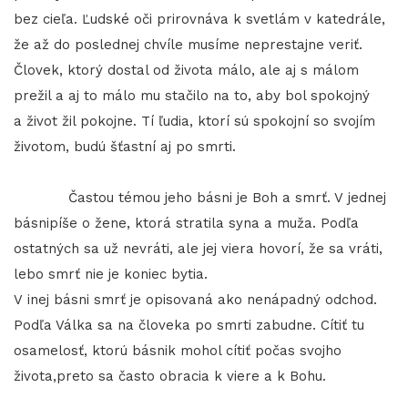
bez cieľa. Ľudské oči prirovnáva k svetlám v katedrále,
že až do poslednej chvíle musíme neprestajne veriť.
Človek, ktorý dostal od života málo, ale aj s málom
prežil a aj to málo mu stačilo na to, aby bol spokojný
a život žil pokojne. Tí ľudia, ktorí sú spokojní so svojím
životom, budú šťastní aj po smrti.
Častou témou jeho básni je Boh a smrť. V jednej
básnipíše o žene, ktorá stratila syna a muža. Podľa
ostatných sa už nevráti, ale jej viera hovorí, že sa vráti,
lebo smrť nie je koniec bytia.
V inej básni smrť je opisovaná ako nenápadný odchod.
Podľa Válka sa na človeka po smrti zabudne. Cítiť tu
osamelosť, ktorú básnik mohol cítiť počas svojho
života,preto sa často obracia k viere a k Bohu.