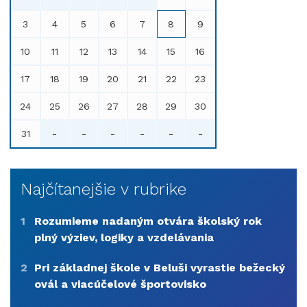
3
4
5
6
7
8
9
10
11
12
13
14
15
16
17
18
19
20
21
22
23
24
25
26
27
28
29
30
31
-
-
-
-
-
-
Najčítanejšie v rubrike
1
Rozumieme nadaným otvára školský rok
plný výziev, logiky a vzdelávania
2
Pri základnej škole v Beluši vyrastie bežecký
ovál a viacúčelové športovisko