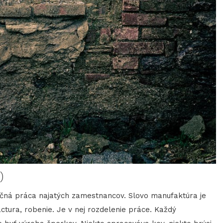
)
učná práca najatých zamestnancov. Slovo manufaktúra je
actura, robenie. Je v nej rozdelenie práce. Každý