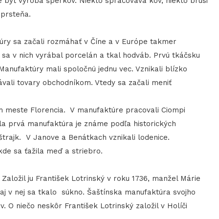
 byť výroba šperkov. Niekto spracováva kov, niekto brúsi
 prsteňa.
úry sa začali rozmáhať v Číne a v Európe takmer
e sa v nich vyrábal porcelán a tkal hodváb. Prvú tkáčsku
Manufaktúry mali spoločnú jednu vec. Vznikali blízko
ávali tovary obchodníkom. Vtedy sa začali meniť
om meste Florencia. V manufaktúre pracovali Ciompi
vala prvá manufaktúra je známe podľa historických
štrajk. V Janove a Benátkach vznikali lodenice.
de sa ťažila meď a striebro.
Založil ju František Lotrinský v roku 1736, manžel Márie
 aj v nej sa tkalo súkno. Šaštínska manufaktúra svojho
. O niečo neskôr František Lotrinský založil v Holíči