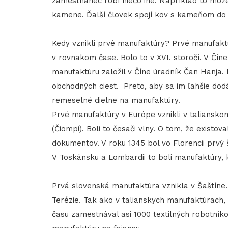
zamestnanec robí niečo iné. Napríklad to môže
kamene. Ďalší človek spojí kov s kameňom do
Kedy vznikli prvé manufaktúry? Prvé manufakt
v rovnakom čase. Bolo to v XVI. storočí. V Čín
manufaktúru založil v Číne úradník Čan Hanja. 
obchodných ciest. Preto, aby sa im ľahšie dod
remeselné dielne na manufaktúry.
Prvé manufaktúry v Európe vznikli v taliansk
(Čiompi). Boli to česači vlny. O tom, že existo
dokumentov. V roku 1345 bol vo Florencii prvý 
V Toskánsku a Lombardii to boli manufaktúry, k
Prvá slovenská manufaktúra vznikla v Šaštíne. 
Terézie. Tak ako v talianskych manufaktúrach,
času zamestnával asi 1000 textilných robotníkov