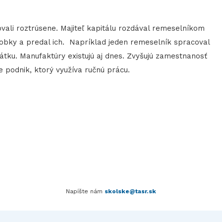
ali roztrúsene. Majiteľ kapitálu rozdával remeselníkom
ýrobky a predal ich. Napríklad jeden remeselník spracoval
látku. Manufaktúry existujú aj dnes. Zvyšujú zamestnanosť
je podnik, ktorý využíva ručnú prácu.
Napíšte nám
skolske@tasr.sk