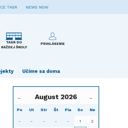
CE TASR
NEWS NOW
TASR DO
PRIHLÁSENIE
KAŽDEJ ŠKOLY
ojekty
Učíme sa doma
August 2026
←
→
Po
Ut
Str
Št
Pia
So
Ne
-
-
-
-
-
1
2