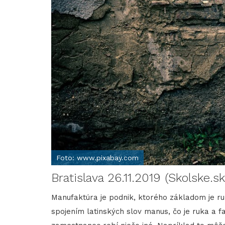
Foto: www.pixabay.com
Bratislava 26.11.2019 (Skolske.sk
Manufaktúra je podnik, ktorého základom je r
spojením latinských slov manus, čo je ruka a f