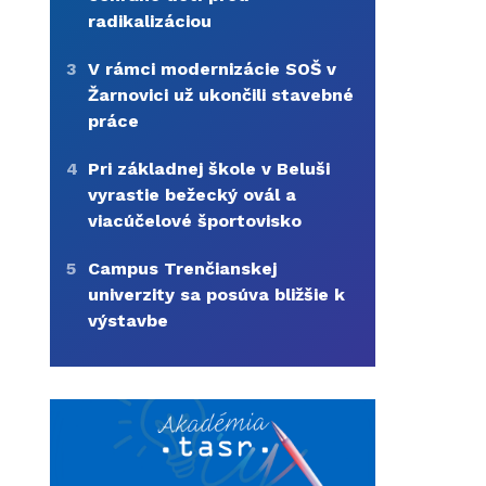
radikalizáciou
3
V rámci modernizácie SOŠ v
Žarnovici už ukončili stavebné
práce
4
Pri základnej škole v Beluši
vyrastie bežecký ovál a
viacúčelové športovisko
5
Campus Trenčianskej
univerzity sa posúva bližšie k
výstavbe