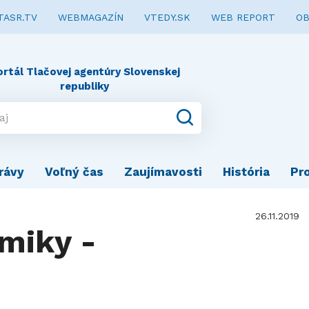
TASR.TV
WEBMAGAZÍN
VTEDY.SK
WEB REPORT
OB
ortál Tlačovej agentúry Slovenskej
republiky
rávy
Voľný čas
Zaujímavosti
História
Pr
26.11.2019
miky -