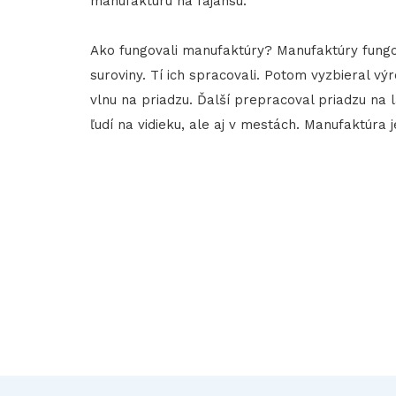
manufaktúru na fajansu.
Ako fungovali manufaktúry? Manufaktúry fungov
suroviny. Tí ich spracovali. Potom vyzbieral v
vlnu na priadzu. Ďalší prepracoval priadzu na 
ľudí na vidieku, ale aj v mestách. Manufaktúra 