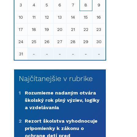
3
4
5
6
7
8
9
10
11
12
13
14
15
16
17
18
19
20
21
22
23
24
25
26
27
28
29
30
31
-
-
-
-
-
-
Najčítanejšie v rubrike
1
Rozumieme nadaným otvára
školský rok plný výziev, logiky
a vzdelávania
2
Rezort školstva vyhodnocuje
pripomienky k zákonu o
ochrane detí pred