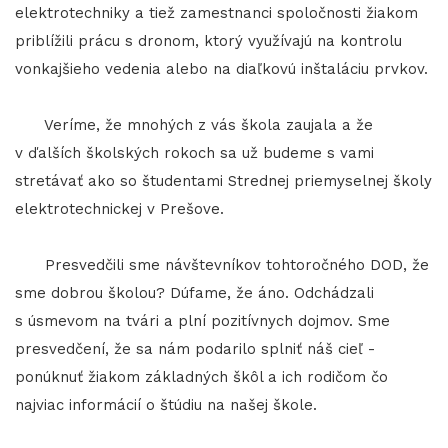
elektrotechniky a tiež zamestnanci spoločnosti žiakom
priblížili prácu s dronom, ktorý využívajú na kontrolu
vonkajšieho vedenia alebo na diaľkovú inštaláciu prvkov.
Veríme, že mnohých z vás škola zaujala a že
v ďalších školských rokoch sa už budeme s vami
stretávať ako so študentami Strednej priemyselnej školy
elektrotechnickej v Prešove.
Presvedčili sme návštevníkov tohtoročného DOD, že
sme dobrou školou? Dúfame, že áno. Odchádzali
s úsmevom na tvári a plní pozitívnych dojmov. Sme
presvedčení, že sa nám podarilo splniť náš cieľ -
ponúknuť žiakom základných škôl a ich rodičom čo
najviac informácií o štúdiu na našej škole.