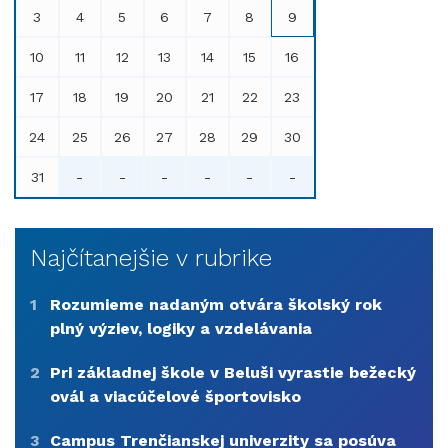
3
4
5
6
7
8
9
10
11
12
13
14
15
16
17
18
19
20
21
22
23
24
25
26
27
28
29
30
31
-
-
-
-
-
-
Najčítanejšie v rubrike
1
Rozumieme nadaným otvára školský rok
plný výziev, logiky a vzdelávania
2
Pri základnej škole v Beluši vyrastie bežecký
ovál a viacúčelové športovisko
3
Campus Trenčianskej univerzity sa posúva