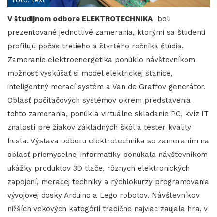
V študijnom odbore ELEKTROTECHNIKA
boli
prezentované jednotlivé zamerania, ktorými sa študenti
profilujú počas tretieho a štvrtého ročníka štúdia.
Zameranie elektroenergetika ponúklo návštevníkom
možnosť vyskúšať si model elektrickej stanice,
inteligentný merací systém a Van de Graffov generátor.
Oblasť počítačových systémov okrem predstavenia
tohto zamerania, ponúkla virtuálne skladanie PC, kvíz IT
znalostí pre žiakov základných škôl a tester kvality
hesla. Výstava odboru elektrotechnika so zameraním na
oblasť priemyselnej informatiky ponúkala návštevníkom
ukážky produktov 3D tlače, rôznych elektronických
zapojení, meracej techniky a rýchlokurzy programovania
vývojovej dosky Arduino a Lego robotov. Návštevníkov
nižších vekových kategórií tradične najviac zaujala hra, v