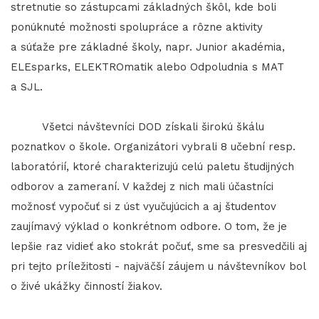
stretnutie so zástupcami základných škôl, kde boli
ponúknuté možnosti spolupráce a rôzne aktivity
a súťaže pre základné školy, napr. Junior akadémia,
ELEsparks, ELEKTROmatik alebo Odpoludnia s MAT
a SJL.
Všetci návštevníci DOD získali širokú škálu
poznatkov o škole. Organizátori vybrali 8 učební resp.
laboratórií, ktoré charakterizujú celú paletu študijných
odborov a zameraní. V každej z nich mali účastníci
možnosť vypočuť si z úst vyučujúcich a aj študentov
zaujímavý výklad o konkrétnom odbore. O tom, že je
lepšie raz vidieť ako stokrát počuť, sme sa presvedčili aj
pri tejto príležitosti - najväčší záujem u návštevníkov bol
o živé ukážky činností žiakov.