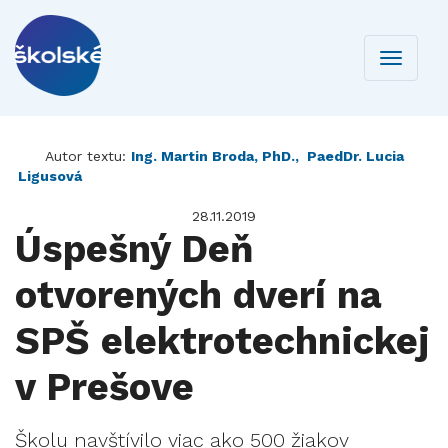
Toggle
navigati
Autor textu:
Ing. Martin Broda, PhD., PaedDr. Lucia
Ligusová
28.11.2019
Úspešný Deň
otvorených dverí na
SPŠ elektrotechnickej
v Prešove
Školu navštívilo viac ako 500 žiakov