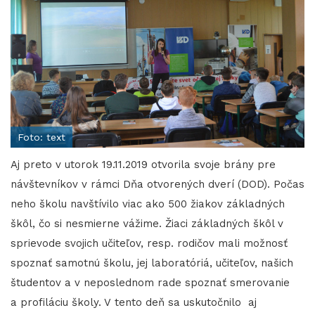
Foto: text
Aj preto v utorok 19.11.2019 otvorila svoje brány pre
návštevníkov v rámci Dňa otvorených dverí (DOD). Počas
neho školu navštívilo viac ako 500 žiakov základných
škôl, čo si nesmierne vážime. Žiaci základných škôl v
sprievode svojich učiteľov, resp. rodičov mali možnosť
spoznať samotnú školu, jej laboratóriá, učiteľov, našich
študentov a v neposlednom rade spoznať smerovanie
a profiláciu školy. V tento deň sa uskutočnilo aj