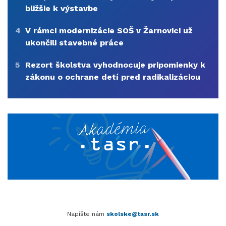
bližšie k výstavbe
4
V rámci modernizácie SOŠ v Žarnovici už
ukončili stavebné práce
5
Rezort školstva vyhodnocuje pripomienky k
zákonu o ochrane detí pred radikalizáciou
Napíšte nám
skolske@tasr.sk