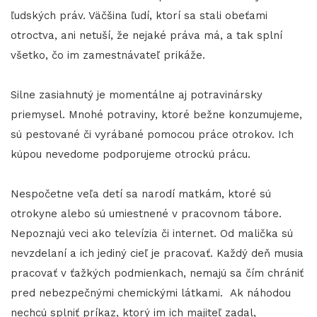
ľudských práv. Väčšina ľudí, ktorí sa stali obeťami
otroctva, ani netuší, že nejaké práva má, a tak splní
všetko, čo im zamestnávateľ prikáže.
Silne zasiahnutý je momentálne aj potravinársky
priemysel. Mnohé potraviny, ktoré bežne konzumujeme,
sú pestované či vyrábané pomocou práce otrokov. Ich
kúpou nevedome podporujeme otrockú prácu.
Nespočetne veľa detí sa narodí matkám, ktoré sú
otrokyne alebo sú umiestnené v pracovnom tábore.
Nepoznajú veci ako televízia či internet. Od malička sú
nevzdelaní a ich jediný cieľ je pracovať. Každý deň musia
pracovať v ťažkých podmienkach, nemajú sa čím chrániť
pred nebezpečnými chemickými látkami. Ak náhodou
nechcú splniť príkaz, ktorý im ich majiteľ zadal,