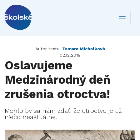
Toggle
navigati
Autor textu:
Tamara Michalková
02.12.2019
Oslavujeme
Medzinárodný deň
zrušenia otroctva!
Mohlo by sa nám zdať, že otroctvo je už
niečo neaktuálne.