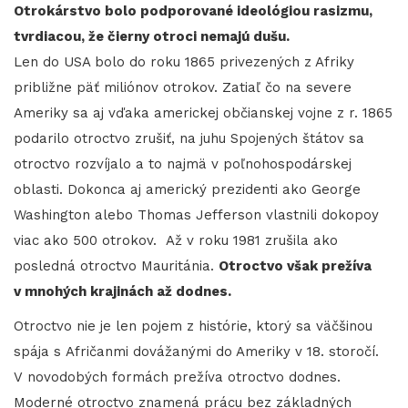
Otrokárstvo bolo podporované ideológiou rasizmu,
tvrdiacou, že čierny otroci nemajú dušu.
Len do USA bolo do roku 1865 privezených z Afriky
približne päť miliónov otrokov. Zatiaľ čo na severe
Ameriky sa aj vďaka americkej občianskej vojne z r. 1865
podarilo otroctvo zrušiť, na juhu Spojených štátov sa
otroctvo rozvíjalo a to najmä v poľnohospodárskej
oblasti. Dokonca aj americký prezidenti ako George
Washington alebo Thomas Jefferson vlastnili dokopoy
viac ako 500 otrokov. Až v roku 1981 zrušila ako
posledná otroctvo Mauritánia.
Otroctvo však prežíva
v mnohých krajinách až dodnes.
Otroctvo nie je len pojem z histórie, ktorý sa väčšinou
spája s Afričanmi dovážanými do Ameriky v 18. storočí.
V novodobých formách prežíva otroctvo dodnes.
Moderné otroctvo znamená prácu bez základných