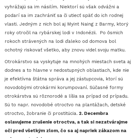
vyhrážajú sa im násilím. Niektorí sú však odvážni a
podarí sa im zachrániť sa či utiecť späť do ich rodnej
vlasti. Jedným z nich bol aj Myint Naing z Barmy, ktorý
roky otročil na rybárskej lodi v Indonézii. Po ôsmich
rokoch strávených na lodi ďaleko od domova bol
ochotný riskovať všetko, aby znovu videl svoju matku.
Otrokárstvo sa vyskytuje na mnohých miestach sveta aj
dodnes a to hlavne v nedostupných oblastiach, kde nie
je efektívna štátna správa a jej zástupcovia, ktorí sú
novodobými otrokármi korumpovaní. Súčasné formy
otrokárstva sú rôznorodé a líšia sa prípad od prípadu.
Sú to napr. novodobé otroctvo na plantážach, detské
otroctvo, žobranie či prostitúcia.
2. Decembra
oslavujeme zrušenie otroctva, a tak si nezatvárajme
oči pred všetkým zlom, čo sa aj napriek zákazom na