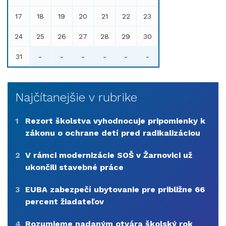
17
18
19
20
21
22
23
24
25
26
27
28
29
30
31
-
-
-
-
-
-
Najčítanejšie v rubrike
1
Rezort školstva vyhodnocuje pripomienky k
zákonu o ochrane detí pred radikalizáciou
2
V rámci modernizácie SOŠ v Žarnovici už
ukončili stavebné práce
3
EUBA zabezpečí ubytovanie pre približne 66
percent žiadateľov
4
Rozumieme nadaným otvára školský rok