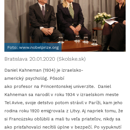
Foto: www.nobelprize.org
Bratislava 20.01.2020 (Skolske.sk)
Daniel Kahneman (1934) je izraelsko-
americký psychológ. Pôsobí
ako profesor na Princentonskej univerzite. Daniel
Kahneman sa narodil v roku 1934 v izraelskom meste
Tel Avive, svoje detstvo potom strávil v Paríži, kam jeho
rodina roku 1920 emigrovala z Litvy. Aj napriek tomu, že
si Francúzsku obľúbili a mali tu veľa priateľov, nikdy sa
ako prisťahovalci necítili úplne v bezpečí. Po vypuknutí