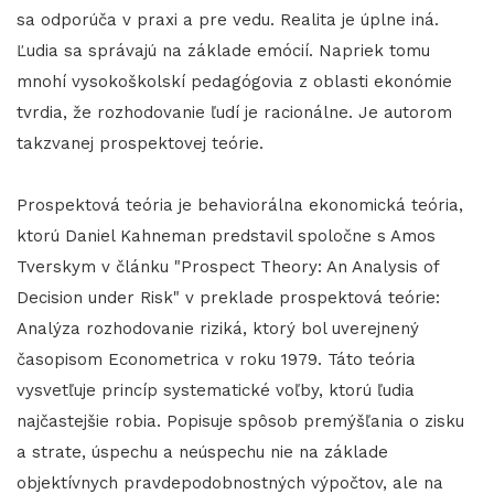
sa odporúča v praxi a pre vedu. Realita je úplne iná.
Ľudia sa správajú na základe emócií. Napriek tomu
mnohí vysokoškolskí pedagógovia z oblasti ekonómie
tvrdia, že rozhodovanie ľudí je racionálne. Je autorom
takzvanej prospektovej teórie.
Prospektová teória je behaviorálna ekonomická teória,
ktorú Daniel Kahneman predstavil spoločne s Amos
Tverskym v článku "Prospect Theory: An Analysis of
Decision under Risk" v preklade prospektová teórie:
Analýza rozhodovanie riziká, ktorý bol uverejnený
časopisom Econometrica v roku 1979. Táto teória
vysvetľuje princíp systematické voľby, ktorú ľudia
najčastejšie robia. Popisuje spôsob premýšľania o zisku
a strate, úspechu a neúspechu nie na základe
objektívnych pravdepodobnostných výpočtov, ale na