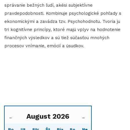
správanie bežných ľudí, akési subjektívne
pravdepodobnosti. Kombinuje psychologické pohľady s
ekonomickými a zavádza tzv. Psychohodnotu. Tvoria ju
tri kognitívne princípy, ktoré majú vplyv na hodnotenie
finančných výsledkov a sú tiež súčasťou mnohých
procesov vnímanie, emócií a úsudkov.
August 2026
←
→
Po
Ut
Str
Št
Pia
So
Ne