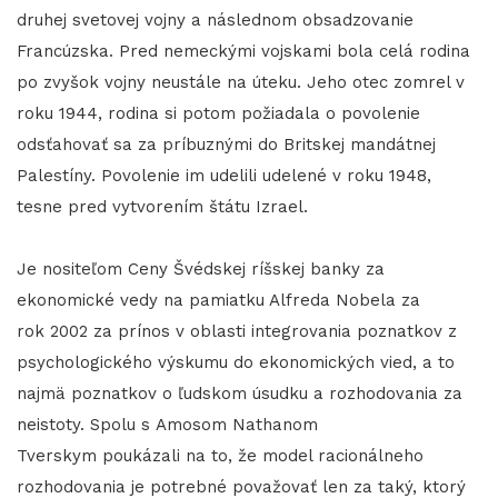
druhej svetovej vojny a následnom obsadzovanie
Francúzska. Pred nemeckými vojskami bola celá rodina
po zvyšok vojny neustále na úteku. Jeho otec zomrel v
roku 1944, rodina si potom požiadala o povolenie
odsťahovať sa za príbuznými do Britskej mandátnej
Palestíny. Povolenie im udelili udelené v roku 1948,
tesne pred vytvorením štátu Izrael.
Je nositeľom Ceny Švédskej ríšskej banky za
ekonomické vedy na pamiatku Alfreda Nobela za
rok 2002 za prínos v oblasti integrovania poznatkov z
psychologického výskumu do ekonomických vied, a to
najmä poznatkov o ľudskom úsudku a rozhodovania za
neistoty. Spolu s Amosom Nathanom
Tverskym poukázali na to, že model racionálneho
rozhodovania je potrebné považovať len za taký, ktorý