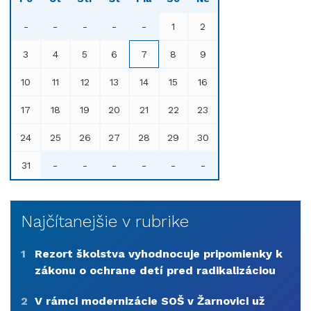
-
-
-
-
-
1
2
3
4
5
6
7
8
9
10
11
12
13
14
15
16
17
18
19
20
21
22
23
24
25
26
27
28
29
30
31
-
-
-
-
-
-
Najčítanejšie v rubrike
1
Rezort školstva vyhodnocuje pripomienky k
zákonu o ochrane detí pred radikalizáciou
2
V rámci modernizácie SOŠ v Žarnovici už