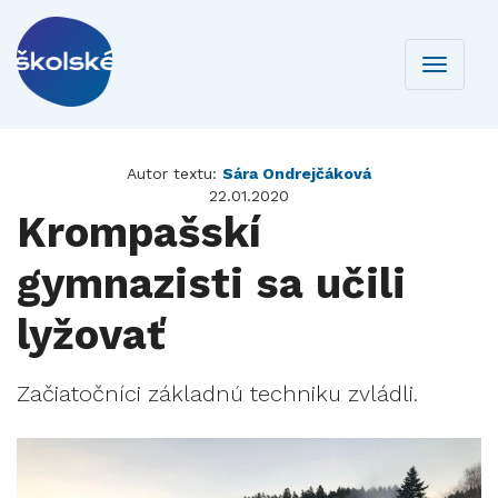
Toggle
navigati
Autor textu:
Sára Ondrejčáková
22.01.2020
Krompašskí
gymnazisti sa učili
lyžovať
Začiatočníci základnú techniku zvládli.