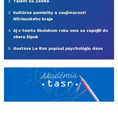
2
Talent na Zenite
3
Kultúrne pamiatky a zaujímavosti
Nitrianskeho kraja
4
Aj v tomto školskom roku sme sa zapojili do
zberu šípok
5
Gustave Le Bon popísal psychológiu davu