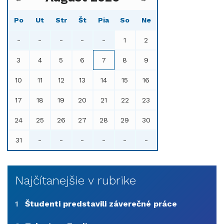
Po
Ut
Str
Št
Pia
So
Ne
-
-
-
-
-
1
2
3
4
5
6
7
8
9
10
11
12
13
14
15
16
17
18
19
20
21
22
23
24
25
26
27
28
29
30
31
-
-
-
-
-
-
Najčítanejšie v rubrike
1
Študenti predstavili záverečné práce