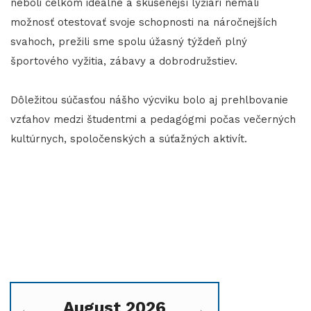
neboli celkom ideálne a skúsenejší lyžiari nemali
možnosť otestovať svoje schopnosti na náročnejších
svahoch, prežili sme spolu úžasný týždeň plný
športového vyžitia, zábavy a dobrodružstiev.
Dôležitou súčasťou nášho výcviku bolo aj prehlbovanie
vzťahov medzi študentmi a pedagógmi počas večerných
kultúrnych, spoločenských a súťažných aktivít.
August 2026
←
→