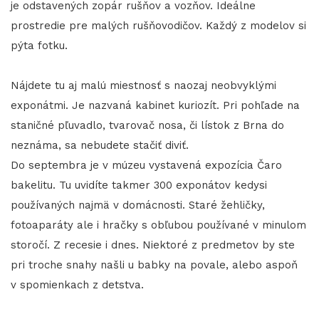
je odstavených zopár rušňov a vozňov. Ideálne
prostredie pre malých rušňovodičov. Každý z modelov si
pýta fotku.
Nájdete tu aj malú miestnosť s naozaj neobvyklými
exponátmi. Je nazvaná kabinet kuriozít. Pri pohľade na
staničné pľuvadlo, tvarovač nosa, či lístok z Brna do
neznáma, sa nebudete stačiť diviť.
Do septembra je v múzeu vystavená expozícia Čaro
bakelitu. Tu uvidíte takmer 300 exponátov kedysi
používaných najmä v domácnosti. Staré žehličky,
fotoaparáty ale i hračky s obľubou používané v minulom
storočí. Z recesie i dnes. Niektoré z predmetov by ste
pri troche snahy našli u babky na povale, alebo aspoň
v spomienkach z detstva.