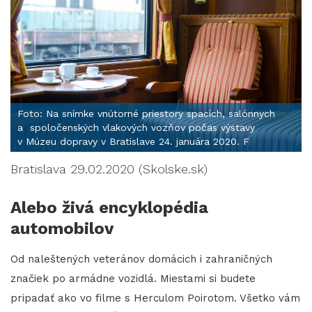
Foto: Na snímke vnútorné priestory spacích, salónnych
a spoločenských vlakových vozňov počas výstavy
v Múzeu dopravy v Bratislave 24. januára 2020. F
Bratislava 29.02.2020 (Skolske.sk)
Alebo živá encyklopédia
automobilov
Od naleštených veteránov domácich i zahraničných
značiek po armádne vozidlá. Miestami si budete
pripadať ako vo filme s Herculom Poirotom. Všetko vám