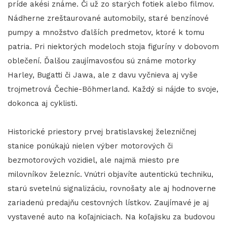
príde akési známe. Či už zo starých fotiek alebo filmov.
Nádherne zreštaurované automobily, staré benzínové
pumpy a množstvo ďalších predmetov, ktoré k tomu
patria. Pri niektorých modeloch stoja figuríny v dobovom
oblečení. Ďalšou zaujímavosťou sú známe motorky
Harley, Bugatti či Jawa, ale z davu vyčnieva aj vyše
trojmetrová Čechie-Böhmerland. Každý si nájde to svoje,
dokonca aj cyklisti.
Historické priestory prvej bratislavskej železničnej
stanice ponúkajú nielen výber motorových či
bezmotorových vozidiel, ale najmä miesto pre
milovníkov železníc. Vnútri objavíte autentickú techniku,
starú svetelnú signalizáciu, rovnošaty ale aj hodnoverne
zariadenú predajňu cestovných lístkov. Zaujímavé je aj
vystavené auto na koľajniciach. Na koľajisku za budovou