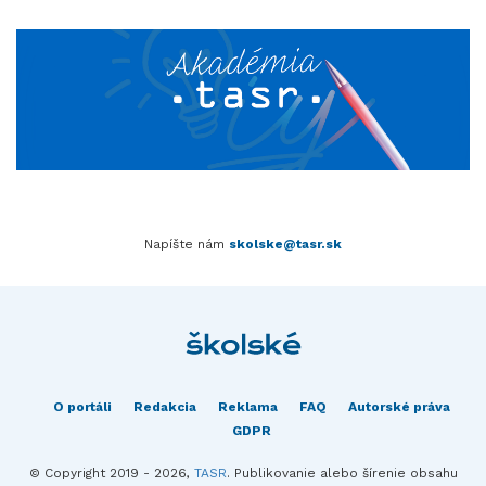
Napíšte nám
skolske@tasr.sk
O portáli
Redakcia
Reklama
FAQ
Autorské práva
GDPR
© Copyright 2019 - 2026,
TASR
. Publikovanie alebo šírenie obsahu