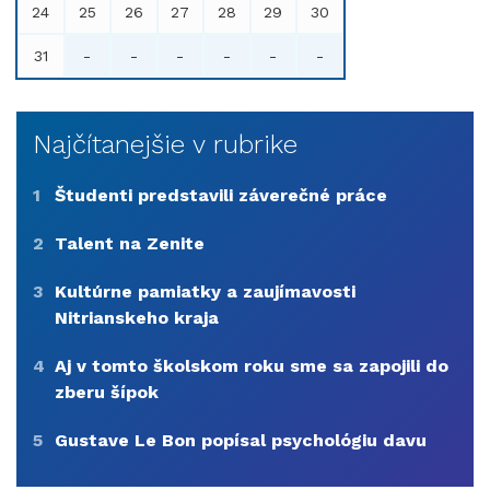
24
25
26
27
28
29
30
31
-
-
-
-
-
-
Najčítanejšie v rubrike
1
Študenti predstavili záverečné práce
2
Talent na Zenite
3
Kultúrne pamiatky a zaujímavosti
Nitrianskeho kraja
4
Aj v tomto školskom roku sme sa zapojili do
zberu šípok
5
Gustave Le Bon popísal psychológiu davu