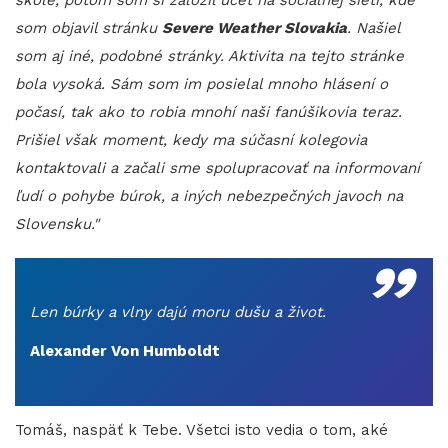
som objavil stránku
Severe Weather Slovakia
. Našiel
som aj iné, podobné stránky. Aktivita na tejto stránke
bola vysoká. Sám som im posielal mnoho hlásení o
počasí, tak ako to robia mnohí naši fanúšikovia teraz.
Prišiel však moment, kedy ma súčasní kolegovia
kontaktovali a začali sme spolupracovať na informovaní
ľudí o pohybe búrok, a iných nebezpečných javoch na
„
Slovensku."
Len búrky a vlny dajú moru dušu a život.
Alexander Von Humboldt
Tomáš, naspäť k Tebe. Všetci isto vedia o tom, aké