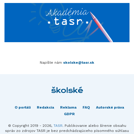
Napíšte nám
skolske@tasr.sk
O portáli
Redakcia
Reklama
FAQ
Autorské práva
GDPR
© Copyright 2019 - 2026,
TASR
. Publikovanie alebo šírenie obsahu
správ zo zdrojov TASR je bez predchádzajúceho písomného súhlasu