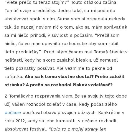
“Viete prečo tu teraz stojím?” Touto otázkou začína
Tomáš svoje prednášky. Jednu takú, sa mi podarilo
absolvovať spolu s ním. Sama som si pripadala niekedy
tak, že naozaj neviem nič o tom, ako sa mám správať ak
sa mi niečo prihodí, v súvilosti s počasím. “Prežil som
niečo, čo vo mne upevnilo rozhodnutie aby som robil
tieto prednášky.” Pred istým časom mal Tomáš šťastie v
nešťastí, kedy ho skoro zasiahol blesk a už nemusel
tieto poznatky posúvať. Ale vezmime to pekne od
začiatku.
Ako sa k tomu vlastne dostal? Prečo založil
stránku? A prečo sa rozhodol žiakov vzdelávať?
Z Tomášovho rozprávania viem, že sa svoju (v tejto dobe
už) vášeň rozhodol zdieľať v čase, kedy počas zlého
počasie
pociťoval obavu o svojich blízkych. Konkrétne v
roku 2012, kedy sa jeho kamaráti, v nečase rozhodli
absolvovať festival.
“Bolo to z mojej strany len