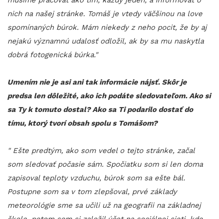
nich na našej stránke. Tomáš je vtedy väčšinou na love
spomínaných búrok. Mám niekedy z neho pocit, že by aj
nejakú významnú udalosť odložil, ak by sa mu naskytla
dobrá fotogenická búrka."
Umením nie je asi ani tak informácie nájsť. Skôr je
predsa len dôležité, ako ich podáte sledovateľom. Ako si
sa Ty k tomuto dostal? Ako sa Ti podarilo dostať do
tímu, ktorý tvorí obsah spolu s Tomášom?
" Ešte predtým, ako som vedel o tejto stránke, začal
som sledovať počasie sám. Spočiatku som si len doma
zapisoval teploty vzduchu, búrok som sa ešte bál.
Postupne som sa v tom zlepšoval, prvé základy
meteorológie sme sa učili už na geografii na základnej
škole, potom som si založil účet na sociálnej sieti, kde