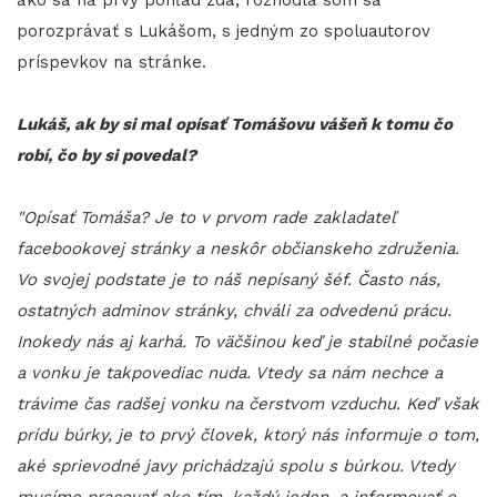
porozprávať s Lukášom, s jedným zo spoluautorov
príspevkov na stránke.
Lukáš, ak by si mal opísať Tomášovu vášeň k tomu čo
robí, čo by si povedal?
"Opísať Tomáša? Je to v prvom rade zakladateľ
facebookovej stránky a neskôr občianskeho združenia.
Vo svojej podstate je to náš nepísaný šéf. Často nás,
ostatných adminov stránky, chváli za odvedenú prácu.
Inokedy nás aj karhá. To väčšinou keď je stabilné počasie
a vonku je takpovediac nuda. Vtedy sa nám nechce a
trávime čas radšej vonku na čerstvom vzduchu. Keď však
prídu búrky, je to prvý človek, ktorý nás informuje o tom,
aké sprievodné javy prichádzajú spolu s búrkou. Vtedy
musíme pracovať ako tím, každý jeden, a informovať o