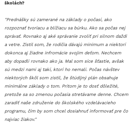
školách?
"Prednášky sú zamerané na základy o počasí, ako
rozpoznať tvoriacu a blížiacu sa búrku. Ako sa počas nej
správať. Rovnako aj aké správanie zvoliť pri silnom daždi
a vetre. Zistil som, že rodičia dávajú minimum a niektorí
dokonca aj žiadne infromácie svojim deťom. Nechcem
aby dopadli rovnako ako ja. Mal som síce šťastie, avšak
sú medzi nami aj takí, ktorí ho nemali. Počas návštev
niektorých škôl som zistil, že štúdijný plán obsahuje
minimálne základy o tom. Pritom je to dosť dôležité,
pretože sa so zmenou počasia stretávame denne. Chcem
zaradiť naše združenie do školského vzdelávacieho
programu, čím by som chcel dosiahnuť informovať pre čo
najviac žiakov."