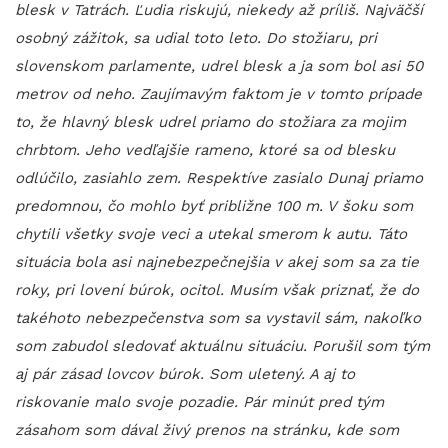
blesk v Tatrách. Ľudia riskujú, niekedy až príliš. Najväčší
osobný zážitok, sa udial toto leto. Do stožiaru, pri
slovenskom parlamente, udrel blesk a ja som bol asi 50
metrov od neho. Zaujímavým faktom je v tomto prípade
to, že hlavný blesk udrel priamo do stožiara za mojim
chrbtom. Jeho vedľajšie rameno, ktoré sa od blesku
odlúčilo, zasiahlo zem. Respektíve zasialo Dunaj priamo
predomnou, čo mohlo byť približne 100 m. V šoku som
chytili všetky svoje veci a utekal smerom k autu. Táto
situácia bola asi najnebezpečnejšia v akej som sa za tie
roky, pri lovení búrok, ocitol. Musím však priznať, že do
takéhoto nebezpečenstva som sa vystavil sám, nakoľko
som zabudol sledovať aktuálnu situáciu. Porušil som tým
aj pár zásad lovcov búrok. Som uletený. A aj to
riskovanie malo svoje pozadie. Pár minút pred tým
zásahom som dával živý prenos na stránku, kde som