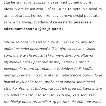
šťastie si mal pri stožiari v čase, keď do neho udrel
blesk. Viem že asi veľa ľudí sa Ťa na to pýta. No nedá mi
to nespýtať sa. Koniec - koncov som vo svojej podstate
žena a tie bývajú zvedavé.
Ako sa na to pozeráš s
odstupom času? Aký to je pocit?
"Na úvod chcem zdôrazniť, že mi nešlo o to, aby som
upútal na seba pozornosť a išiel tým za slávou. Chcel
som, stále aj chcem, žiť skromným životom. Hlavná
myšlienka bolo upozorniť na moju stránku, urobiť
povedomie o tom co robíme a vzdelávať ľudí, keďže
nemajú predstavu o tom, ako sú nebezpečné búrky. To je
hlavná myšlienka toho, prečo som založil spomínanú
stránku. Pomáhať ľuďom, varovať ich pred búrkami a tým
ich ochrániť. O to viac som to pochopil, keď som zažil
ten blízky blesk pri stožiari. Aj po tom, čo 200 ľudí zranil