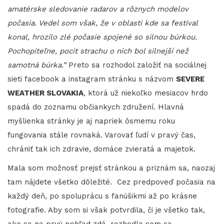
amatérske sledovanie radarov a rôznych modelov
počasia. Vedel som však, že v oblasti kde sa festival
konal, hrozilo zlé počasie spojené so silnou búrkou.
Pochopiteľne, pocit strachu o nich bol silnejší než
samotná búrka.”
Preto sa rozhodol založiť na sociálnej
sieti facebook a instagram stránku s názvom
SEVERE
WEATHER SLOVAKIA
, ktorá už niekoľko mesiacov hrdo
spadá do zoznamu občiankych združení. Hlavná
myšlienka stránky je aj napriek ôsmemu roku
fungovania stále rovnaká. Varovať ľudí v pravý čas,
chrániť tak ich zdravie, domáce zvieratá a majetok.
Mala som možnosť prejsť stránkou a priznám sa, naozaj
tam nájdete všetko dôležité. Cez predpoveď počasia na
každý deň, po spoluprácu s fanúšikmi až po krásne
fotografie. Aby som si však potvrdila, či je všetko tak,
ako sa na prvý pohľad zdá, rozhodla som sa