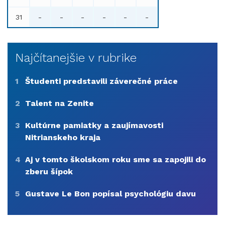
31
-
-
-
-
-
-
Najčítanejšie v rubrike
1
Študenti predstavili záverečné práce
2
Talent na Zenite
3
Kultúrne pamiatky a zaujímavosti
Nitrianskeho kraja
4
Aj v tomto školskom roku sme sa zapojili do
zberu šípok
5
Gustave Le Bon popísal psychológiu davu