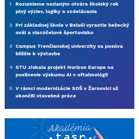
1
Rozumieme nadaným otvára školský rok
plný výziev, logiky a vzdelávania
2
Pri základnej škole v Beluši vyrastie bežecký
ovál a viacúčelové športovisko
3
Campus Trenčianskej univerzity sa posúva
bližšie k výstavbe
4
STU získala projekt Horizon Europe na
posilnenie výskumu AI v oftalmológii
5
V rámci modernizácie SOŠ v Žarnovici už
ukončili stavebné práce