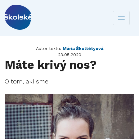
Toggle
navigati
Autor textu:
Mária Škultétyová
23.05.2020
Máte krivý nos?
O tom, akí sme.