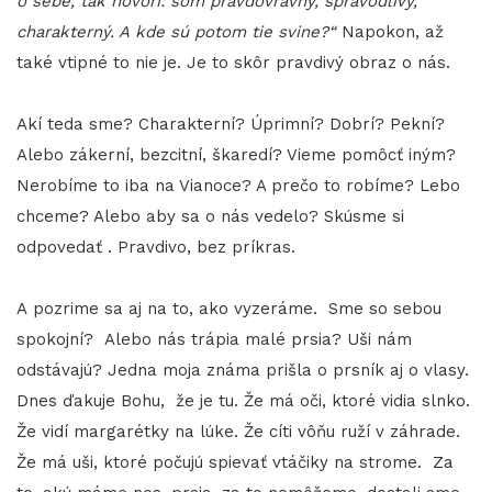
o sebe, tak hovorí: som pravdovravný, spravodlivý,
charakterný. A kde sú potom tie svine?“
Napokon, až
také vtipné to nie je. Je to skôr pravdivý obraz o nás.
Akí teda sme? Charakterní? Úprimní? Dobrí? Pekní?
Alebo zákerní, bezcitní, škaredí? Vieme pomôcť iným?
Nerobíme to iba na Vianoce? A prečo to robíme? Lebo
chceme? Alebo aby sa o nás vedelo? Skúsme si
odpovedať . Pravdivo, bez príkras.
A pozrime sa aj na to, ako vyzeráme. Sme so sebou
spokojní? Alebo nás trápia malé prsia? Uši nám
odstávajú? Jedna moja známa prišla o prsník aj o vlasy.
Dnes ďakuje Bohu, že je tu. Že má oči, ktoré vidia slnko.
Že vidí margarétky na lúke. Že cíti vôňu ruží v záhrade.
Že má uši, ktoré počujú spievať vtáčiky na strome. Za