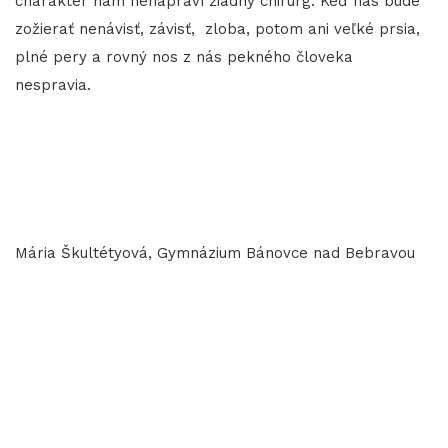
charakter nám nenapraví žiadny chirurg. Keď nás bude
zožierať nenávisť, závisť, zloba, potom ani veľké prsia,
plné pery a rovný nos z nás pekného človeka
nespravia.
Mária Škultétyová, Gymnázium Bánovce nad Bebravou