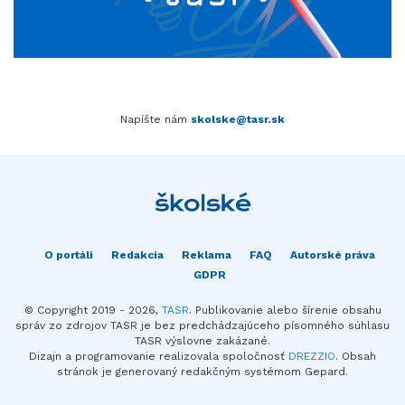
Napíšte nám
skolske@tasr.sk
O portáli
Redakcia
Reklama
FAQ
Autorské práva
GDPR
© Copyright 2019 - 2026,
TASR
. Publikovanie alebo šírenie obsahu
správ zo zdrojov TASR je bez predchádzajúceho písomného súhlasu
TASR výslovne zakázané.
Dizajn a programovanie realizovala spoločnosť
DREZZIO
. Obsah
stránok je generovaný redakčným systémom Gepard.