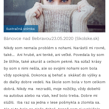
Ilustračná snímka
Bánovce nad Bebravou23.05.2020 (Skolske.sk)
Nikdy som nemala problém s nohami. Narástli mi rovné,
také... Ani hrubé, ani tenké, ani veľké. Povedala by som
že štíhle, také akurát a celkom pekné. Na súťaž krásy
by som s nimi nešla, ale so svojimi nohami som bola
vždy spokojná. Dokonca aj behať a skákať do výšky a
do diaľky dobre vedeli. Na škole som bola v tom celkom
dobrá. Nikdy ma nezradili, moje nožičky, vždy dobehli
na autobus alebo na vlak, keď bolo treba. Dobre mi
slúžili. Iba raz sa jedna v lese pošmykla a zlomila sa.