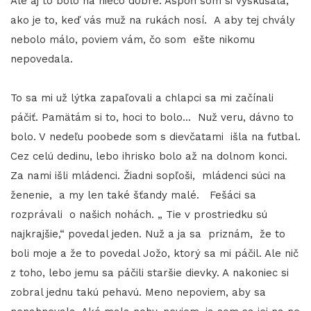
Ale aj to bolo na niečo dobré. Aspoň som si vyskúšala,
ako je to, keď vás muž na rukách nosí. A aby tej chvály
nebolo málo, poviem vám, čo som ešte nikomu
nepovedala.
To sa mi už lýtka zapaľovali a chlapci sa mi začínali
páčiť. Pamätám si to, hoci to bolo... Nuž veru, dávno to
bolo. V nedeľu poobede som s dievčatami išla na futbal.
Cez celú dedinu, lebo ihrisko bolo až na dolnom konci.
Za nami išli mládenci. Žiadni sopľoši, mládenci súci na
ženenie, a my len také šťandy malé. Fešáci sa
rozprávali o našich nohách. „ Tie v prostriedku sú
najkrajšie,“ povedal jeden. Nuž a ja sa priznám, že to
boli moje a že to povedal Jožo, ktorý sa mi páčil. Ale nič
z toho, lebo jemu sa páčili staršie dievky. A nakoniec si
zobral jednu takú pehavú. Meno nepoviem, aby sa