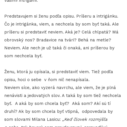
vašimi intrigami.“
Predstavujem si ženu podľa opisu. Príšeru a intrigánku.
Čo je intrigánka, viem, a nechcela by som byť taká. Ale
príšeru si predstaviť neviem. Aká je? Celá chlpatá? Má
obrovský nos? Bradavice na tvári? Behá na metle?
Neviem. Ale nech je už taká či onaká, ani príšerou by
som nechcela byť.
Ženu, ktorá ju opísala, si predstaviť viem. Tiež podľa
opisu, hoci o sebe v ňom nič nenapísala.
Neviem síce, ako vyzerá navrchu, ale viem, že je plná
nenávisti a jedovatých slov. A taká by som tiež nechcela
byť. A aká by som chcela byť? Aká som? Akí sú tí
druhí? Ak by som chcela byť vtipná, odpovedala by
som slovami Milana Lasicu:
„Keď človek rozmýšľa