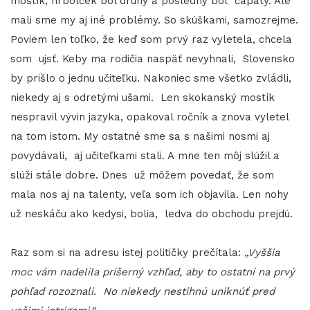
mostík, hrbolček bol druhý a posledný bol čapatý. Ale
mali sme my aj iné problémy. So skúškami, samozrejme.
Poviem len toľko, že keď som prvý raz vyletela, chcela
som ujsť. Keby ma rodičia naspäť nevyhnali, Slovensko
by prišlo o jednu učiteľku. Nakoniec sme všetko zvládli,
niekedy aj s odretými ušami. Len skokanský mostík
nespravil vývin jazyka, opakoval ročník a znova vyletel
na tom istom. My ostatné sme sa s našimi nosmi aj
povydávali, aj učiteľkami stali. A mne ten môj slúžil a
slúži stále dobre. Dnes už môžem povedať, že som
mala nos aj na talenty, veľa som ich objavila. Len nohy
už neskáču ako kedysi, bolia, ledva do obchodu prejdú.
Raz som si na adresu istej političky prečítala:
„Vyššia
moc vám nadelila príšerný vzhľad, aby to ostatní na prvý
pohľad rozoznali. No niekedy nestihnú uniknúť pred