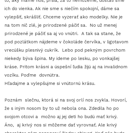
to, aký máme nos, prsia, za to nemôžeme, dostali sme
ich do vienka. Ak nie sme s niečím spokojní, dáme sa
vylepšiť, skrášliť. Chceme vyzerať ako modelky. Nie je
na tom nič zlé, je prirodzené páčiť sa. No už menej
prirodzené je páčiť sa aj vo vnútri. A tak sa stane, že
pod pozlátkom nájdeme v čokoláde červíka, v ligotavom
vrecúšku plesnivý cukrík. Lebo pod pekným povrchom
niekedy býva špina. My ideme po lesku, po vonkajšej
kráse. Pritom krásni a úspešní ľudia žijú aj na invalidnom
vozíku. Poďme dovnútra.
Hľadajme a vylepšujme si vnútornú krásu.
Poznám slečnu, ktorá si na svoj orlí nos zvykla. Hovorí,
že s iným nosom by to už nebola ona. Zdedila ho po
svojom otcovi a možno aj jej deti ho budú mať krivý.
Áno, aj krivý nos si môžeme dať vyrovnať. Ale krivý