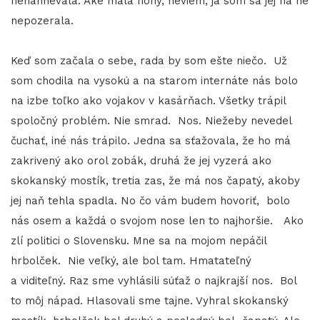
nenahnevala. Aké mala nohy, neviem, ja som sa jej na ne
nepozerala.
Keď som začala o sebe, rada by som ešte niečo. Už
som chodila na vysokú a na starom internáte nás bolo
na izbe toľko ako vojakov v kasárňach. Všetky trápil
spoločný problém. Nie smrad. Nos. Niežeby nevedel
čuchať, iné nás trápilo. Jedna sa sťažovala, že ho má
zakrivený ako orol zobák, druhá že jej vyzerá ako
skokanský mostík, tretia zas, že má nos čapatý, akoby
jej naň tehla spadla. No čo vám budem hovoriť, bolo
nás osem a každá o svojom nose len to najhoršie. Ako
zlí politici o Slovensku. Mne sa na mojom nepáčil
hrbolček. Nie veľký, ale bol tam. Hmatateľný
a viditeľný. Raz sme vyhlásili súťaž o najkrajší nos. Bol
to môj nápad. Hlasovali sme tajne. Vyhral skokanský