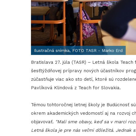
Ilustračná snímka, FOTO TASR - Marko Erd
Bratislava 27. júla (TASR) – Letná škola Teach f
šesťtýždňovej prípravy nových účastníkov pro
zúčastňuje viac ako sto detí, ktoré sú rozdelen
Pavlíková Klindová z Teach for Slovakia.
Témou tohtoročnej letnej školy je Budúcnosť s
okrem akademických vedomostí aj na rozvoj char
objavovať.
"Mali sme obavy, keď sa v marci rozš
Letná škola je pre nás veľmi dôležitá. Jednak s