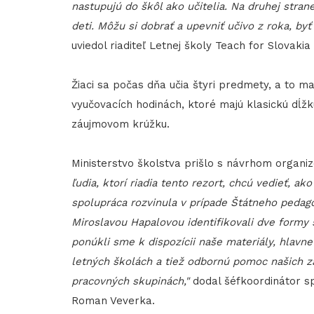
nastupujú do škôl ako učitelia. Na druhej stra
deti. Môžu si dobrať a upevniť učivo z roka, by
uviedol riaditeľ Letnej školy Teach for Slovaki
Žiaci sa počas dňa učia štyri predmety, a to m
vyučovacích hodinách, ktoré majú klasickú dĺž
záujmovom krúžku.
Ministerstvo školstva prišlo s návrhom organiz
ľudia, ktorí riadia tento rezort, chcú vedieť, a
spolupráca rozvinula v prípade Štátneho pedag
Miroslavou Hapalovou identifikovali dve formy 
ponúkli sme k dispozícii naše materiály, hlavn
letných školách a tiež odbornú pomoc našich za
pracovných skupinách,"
dodal šéfkoordinátor s
Roman Veverka.