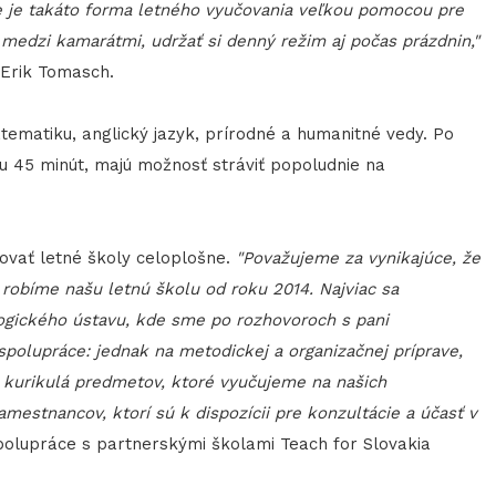
ne je takáto forma letného vyučovania veľkou pomocou pre
ť medzi kamarátmi, udržať si denný režim aj počas prázdnin,"
a Erik Tomasch.
atematiku, anglický jazyk, prírodné a humanitné vedy. Po
ku 45 minút, majú možnosť stráviť popoludnie na
ovať letné školy celoplošne.
"Považujeme za vynikajúce, že
ko robíme našu letnú školu od roku 2014. Najviac sa
ogického ústavu, kde sme po rozhovoroch s pani
spolupráce: jednak na metodickej a organizačnej príprave,
e kurikulá predmetov, ktoré vyučujeme na našich
mestnancov, ktorí sú k dispozícii pre konzultácie a účasť v
polupráce s partnerskými školami Teach for Slovakia