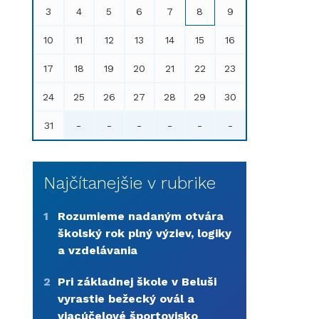
3
4
5
6
7
8
9
10
11
12
13
14
15
16
17
18
19
20
21
22
23
24
25
26
27
28
29
30
31
-
-
-
-
-
-
Najčítanejšie v rubrike
1
Rozumieme nadaným otvára
školský rok plný výziev, logiky
a vzdelávania
2
Pri základnej škole v Beluši
vyrastie bežecký ovál a
viacúčelové športovisko