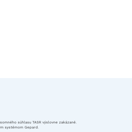
písomného súhlasu TASR výslovne zakázané.
ným systémom Gepard.