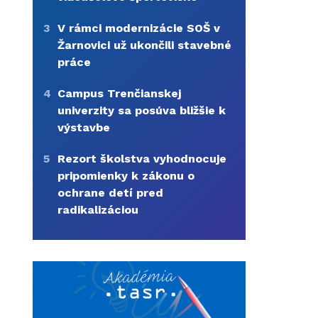
3
V rámci modernizácie SOŠ v
Žarnovici už ukončili stavebné
práce
4
Campus Trenčianskej
univerzity sa posúva bližšie k
výstavbe
5
Rezort školstva vyhodnocuje
pripomienky k zákonu o
ochrane detí pred
radikalizáciou