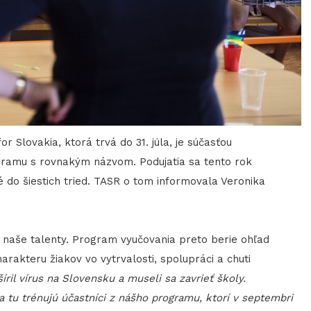
or Slovakia, ktorá trvá do 31. júla, je súčasťou
gramu s rovnakým názvom. Podujatia sa tento rok
é do šiestich tried. TASR o tom informovala Veronika
ú naše talenty. Program vyučovania preto berie ohľad
akteru žiakov vo vytrvalosti, spolupráci a chuti
íril vírus na Slovensku a museli sa zavrieť školy.
a tu trénujú účastníci z nášho programu, ktorí v septembri