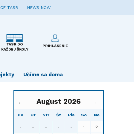
CE TASR
NEWS NOW
TASR DO
PRIHLÁSENIE
KAŽDEJ ŠKOLY
ojekty
Učíme sa doma
August 2026
←
→
Po
Ut
Str
Št
Pia
So
Ne
-
-
-
-
-
1
2