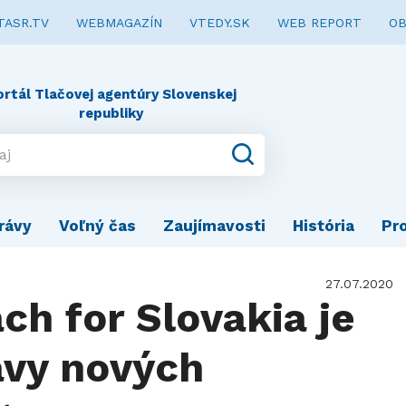
TASR.TV
WEBMAGAZÍN
VTEDY.SK
WEB REPORT
OB
ortál Tlačovej agentúry Slovenskej
republiky
rávy
Voľný čas
Zaujímavosti
História
Pr
27.07.2020
ch for Slovakia je
avy nových