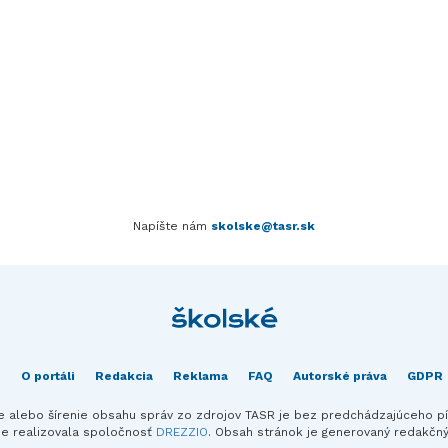
Napíšte nám
skolske@tasr.sk
O portáli
Redakcia
Reklama
FAQ
Autorské práva
GDPR
ie alebo šírenie obsahu správ zo zdrojov TASR je bez predchádzajúceho 
ie realizovala spoločnosť
DREZZIO
. Obsah stránok je generovaný redakč