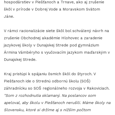
hospodárstiev v Piešťanoch a Trnave, ako aj zrušenie
škôl v prírode v Dobrej Vode a Moravskom Svätom
Jáne.
V rámci racionalizácie siete škôl bol schválený návrh na
zrušenie Obchodnej akadémie Hlohovec a zaradenie
jazykovej školy v Dunajskej Strede pod gymnázium
Ármina Vámbéryho s vyučovacím jazykom maďarským v
Dunajskej Strede.
Kraj pristúpi k spájaniu ôsmich škôl do štyroch. V
Piešťanoch ide o Strednú odbornú školu (SOŠ)
záhradnícku so SOŠ regionálneho rozvoja v Rakoviciach.
"Som z rozhodnutia sklamaný. Na poslancov som
apeloval, aby školu v Piešťanoch nerušili. Máme školy na
Slovensku, ktoré si držíme aj s nižším počtom