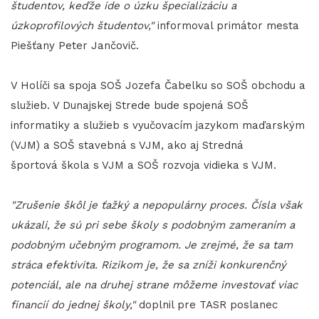
študentov, keďže ide o úzku špecializáciu a
úzkoprofilových študentov,"
informoval primátor mesta
Piešťany Peter Jančovič.
V Holíči sa spoja SOŠ Jozefa Čabelku so SOŠ obchodu a
služieb. V Dunajskej Strede bude spojená SOŠ
informatiky a služieb s vyučovacím jazykom maďarským
(VJM) a SOŠ stavebná s VJM, ako aj Stredná
športová škola s VJM a SOŠ rozvoja vidieka s VJM.
"Zrušenie škôl je ťažký a nepopulárny proces. Čísla však
ukázali, že sú pri sebe školy s podobným zameraním a
podobným učebným programom. Je zrejmé, že sa tam
stráca efektivita. Rizikom je, že sa zníži konkurenčný
potenciál, ale na druhej strane môžeme investovať viac
financií do jednej školy,"
doplnil pre TASR poslanec