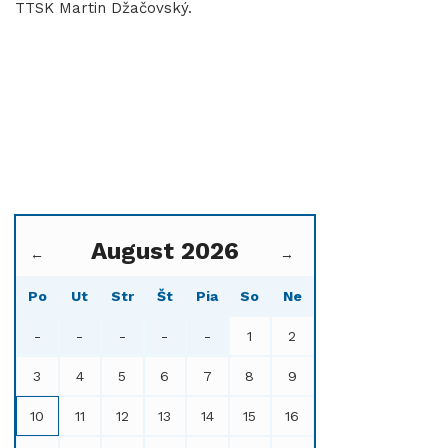
TTSK Martin Džačovský.
August 2026
←
→
Po
Ut
Str
Št
Pia
So
Ne
-
-
-
-
-
1
2
3
4
5
6
7
8
9
10
11
12
13
14
15
16