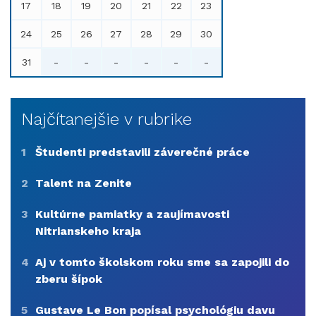
17
18
19
20
21
22
23
24
25
26
27
28
29
30
31
-
-
-
-
-
-
Najčítanejšie v rubrike
1
Študenti predstavili záverečné práce
2
Talent na Zenite
3
Kultúrne pamiatky a zaujímavosti
Nitrianskeho kraja
4
Aj v tomto školskom roku sme sa zapojili do
zberu šípok
5
Gustave Le Bon popísal psychológiu davu