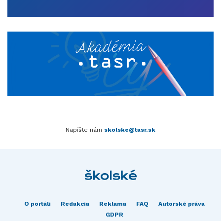
Napíšte nám
skolske@tasr.sk
O portáli
Redakcia
Reklama
FAQ
Autorské práva
GDPR