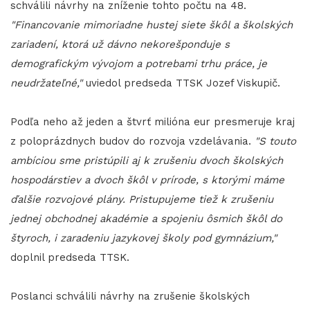
schválili návrhy na zníženie tohto počtu na 48.
"Financovanie mimoriadne hustej siete škôl a školských
zariadení, ktorá už dávno nekorešponduje s
demografickým vývojom a potrebami trhu práce, je
neudržateľné,"
uviedol predseda TTSK Jozef Viskupič.
Podľa neho až jeden a štvrť milióna eur presmeruje kraj
z poloprázdnych budov do rozvoja vzdelávania.
"S touto
ambíciou sme pristúpili aj k zrušeniu dvoch školských
hospodárstiev a dvoch škôl v prírode, s ktorými máme
ďalšie rozvojové plány. Pristupujeme tiež k zrušeniu
jednej obchodnej akadémie a spojeniu ôsmich škôl do
štyroch, i zaradeniu jazykovej školy pod gymnázium,"
doplnil predseda TTSK.
Poslanci schválili návrhy na zrušenie školských