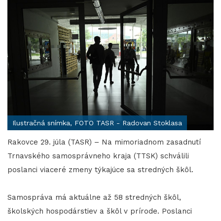
Ilustračná snímka, FOTO TASR - Radovan Stoklasa
Rakovce 29. júla (TASR) – Na mimoriadnom zasadnutí
Trnavského samosprávneho kraja (TTSK) schválili
poslanci viaceré zmeny týkajúce sa stredných škôl.
Samospráva má aktuálne až 58 stredných škôl,
školských hospodárstiev a škôl v prírode. Poslanci