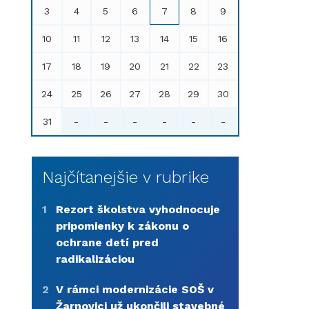
3
4
5
6
7
8
9
10
11
12
13
14
15
16
17
18
19
20
21
22
23
24
25
26
27
28
29
30
31
-
-
-
-
-
-
Najčítanejšie v rubrike
1
Rezort školstva vyhodnocuje
pripomienky k zákonu o
ochrane detí pred
radikalizáciou
2
V rámci modernizácie SOŠ v
Žarnovici už ukončili stavebné