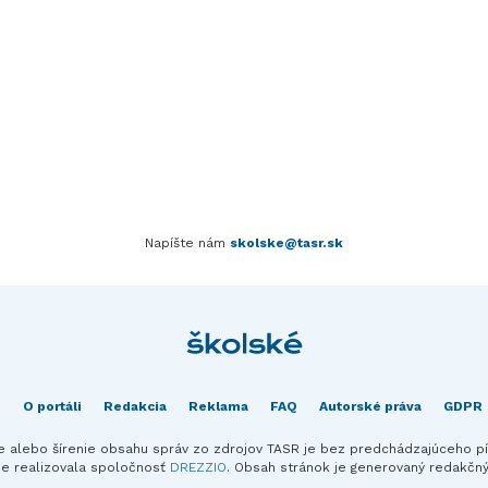
Napíšte nám
skolske@tasr.sk
O portáli
Redakcia
Reklama
FAQ
Autorské práva
GDPR
ie alebo šírenie obsahu správ zo zdrojov TASR je bez predchádzajúceho 
ie realizovala spoločnosť
DREZZIO
. Obsah stránok je generovaný redakč