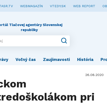
TASR.TV
WEBMAGAZÍN
VTEDY.SK
WEB REPORT
OB
ortál Tlačovej agentúry Slovenskej
republiky
rávy
Voľný čas
Zaujímavosti
História
Pr
26.08.2020
ickom
stredoškolákom pri