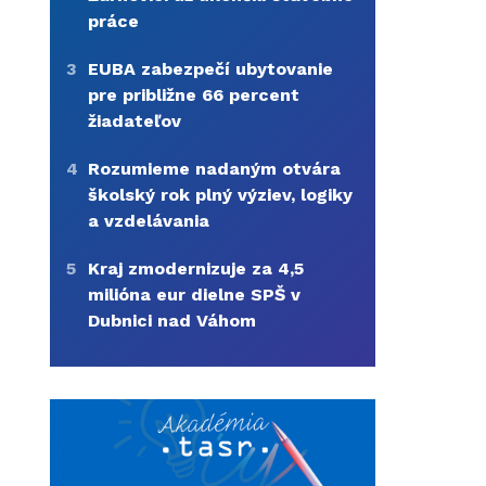
práce
3
EUBA zabezpečí ubytovanie
pre približne 66 percent
žiadateľov
4
Rozumieme nadaným otvára
školský rok plný výziev, logiky
a vzdelávania
5
Kraj zmodernizuje za 4,5
milióna eur dielne SPŠ v
Dubnici nad Váhom