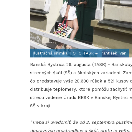
Ilustračná snímka, FOTO TASR – František Iván
Banská Bystrica 26. augusta (TASR) - Banskoby
stredných škôl (SŠ) a školských zariadení. Za
čo predstavuje vyše 20.600 rúšok a 521 kusov 
distribuuje teplomery, ktoré pomôžu zachytiť 
stredu vedenie Úradu BBSK v Banskej Bystrici 
SŠ v kraji.
"Treba si uvedomiť, že od 2. septembra pustíme
dopravných prostriedkov a škôl, preto je veľmi