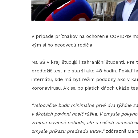
V prípade príznakov na ochorenie COVID-19 maj
kým si ho neodvedú rodičia.
Na SŠ v kraji študujú i zahraniční študenti. Pr
predložiť test nie starší ako 48 hodín. Pokiaľ
internátu, kde má byť režim podobný ako v ka
koronavírusu. Ak sa po piatich dňoch ukáže tes
"Telocvične budú minimálne prvé dva týždne za
v školách povinní nosiť rúška. V zmysle pokyno
zrejme povinné nebude, ale u našich zamestnan
zmysle príkazu predsedu BBSK,"
zdôraznil Mart