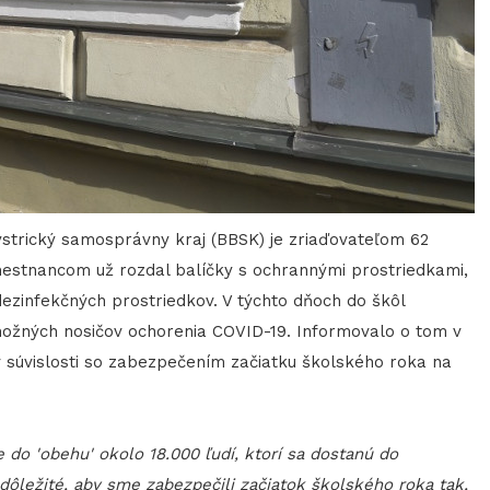
strický samosprávny kraj (BBSK) je zriaďovateľom 62
mestnancom už rozdal balíčky s ochrannými prostriedkami,
dezinfekčných prostriedkov. V týchto dňoch do škôl
možných nosičov ochorenia COVID-19. Informovalo o tom v
v súvislosti so zabezpečením začiatku školského roka na
 do 'obehu' okolo 18.000 ľudí, ktorí sa dostanú do
 dôležité, aby sme zabezpečili začiatok školského roka tak,