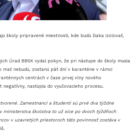
ú školy pripravené miestnosti, kde budú žiaka izolovať,
e tých Úrad BBSK vydal pokyn, že pri nástupe do školy musia
 ho mať nebudú, zostanú päť dní v karanténe v rámci
ranténnych centrách v čase prvej vlny nového
t negatívny, nastúpia do vyučovacieho procesu.
tvorené. Zamestnanci a študenti sú prvé dva týždne
v ministerstva školstva to už síce po dvoch týždňoch
cov v uzavretých priestoroch táto povinnosť zostáva v
iš.