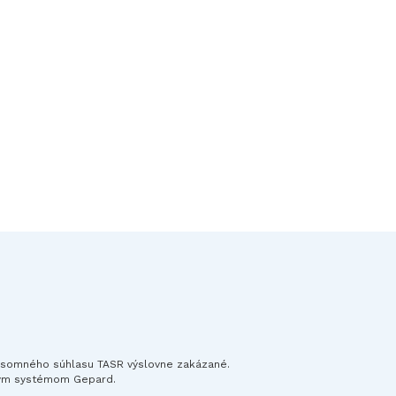
písomného súhlasu TASR výslovne zakázané.
ným systémom Gepard.