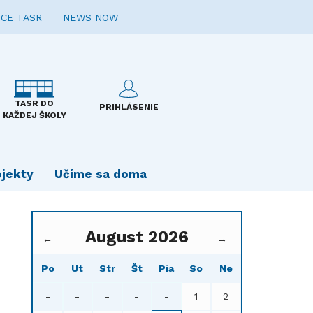
CE TASR
NEWS NOW
TASR DO
PRIHLÁSENIE
KAŽDEJ ŠKOLY
ojekty
Učíme sa doma
August 2026
←
→
Po
Ut
Str
Št
Pia
So
Ne
-
-
-
-
-
1
2