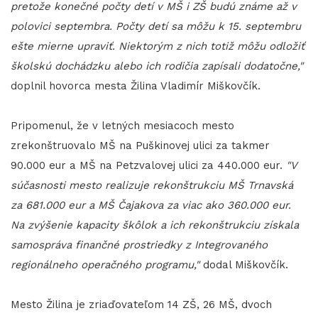
pretože konečné počty detí v MŠ i ZŠ budú známe až v
polovici septembra. Počty detí sa môžu k 15. septembru
ešte mierne upraviť. Niektorým z nich totiž môžu odložiť
školskú dochádzku alebo ich rodičia zapísali dodatočne,"
doplnil hovorca mesta Žilina Vladimír Miškovčík.
Pripomenul, že v letných mesiacoch mesto
zrekonštruovalo MŠ na Puškinovej ulici za takmer
90.000 eur a MŠ na Petzvalovej ulici za 440.000 eur.
"V
súčasnosti mesto realizuje rekonštrukciu MŠ Trnavská
za 681.000 eur a MŠ Čajakova za viac ako 360.000 eur.
Na zvýšenie kapacity škôlok a ich rekonštrukciu získala
samospráva finančné prostriedky z Integrovaného
regionálneho operačného programu,"
dodal Miškovčík.
Mesto Žilina je zriaďovateľom 14 ZŠ, 26 MŠ, dvoch