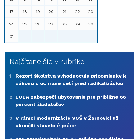
17
18
19
20
21
22
23
24
25
26
27
28
29
30
31
-
-
-
-
-
-
Najčítanejšie v rubrike
1
Rezort školstva vyhodnocuje pripomienky k
zákonu o ochrane detí pred radikalizáciou
2
EUBA zabezpečí ubytovanie pre približne 66
percent žiadateľov
3
V rámci modernizácie SOŠ v Žarnovici už
ukončili stavebné práce