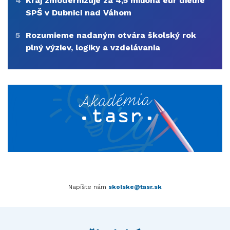
4
Kraj zmodernizuje za 4,5 milióna eur dielne
SPŠ v Dubnici nad Váhom
5
Rozumieme nadaným otvára školský rok
plný výziev, logiky a vzdelávania
Napíšte nám
skolske@tasr.sk