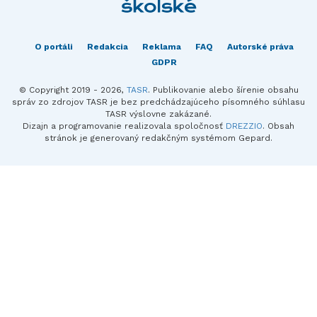
O portáli
Redakcia
Reklama
FAQ
Autorské práva
GDPR
© Copyright 2019 - 2026,
TASR
. Publikovanie alebo šírenie obsahu
správ zo zdrojov TASR je bez predchádzajúceho písomného súhlasu
TASR výslovne zakázané.
Dizajn a programovanie realizovala spoločnosť
DREZZIO
. Obsah
stránok je generovaný redakčným systémom Gepard.