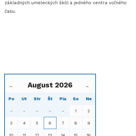
základných umeleckých škôl a jedného centra voľného
času.
August 2026
←
→
Po
Ut
Str
Št
Pia
So
Ne
-
-
-
-
-
1
2
3
4
5
6
7
8
9
10
11
12
13
14
15
16