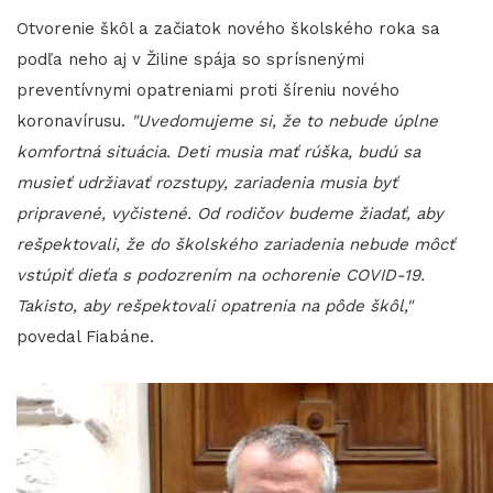
Otvorenie škôl a začiatok nového školského roka sa
podľa neho aj v Žiline spája so sprísnenými
preventívnymi opatreniami proti šíreniu nového
koronavírusu.
"Uvedomujeme si, že to nebude úplne
komfortná situácia. Deti musia mať rúška, budú sa
musieť udržiavať rozstupy, zariadenia musia byť
pripravené, vyčistené. Od rodičov budeme žiadať, aby
rešpektovali, že do školského zariadenia nebude môcť
vstúpiť dieťa s podozrením na ochorenie COVID-19.
Takisto, aby rešpektovali opatrenia na pôde škôl,"
povedal Fiabáne.