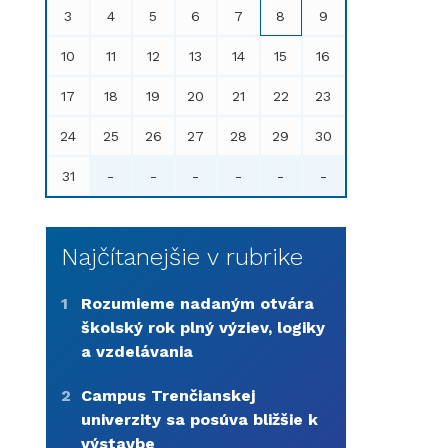
3
4
5
6
7
8
9
10
11
12
13
14
15
16
17
18
19
20
21
22
23
24
25
26
27
28
29
30
31
-
-
-
-
-
-
Najčítanejšie v rubrike
1
Rozumieme nadaným otvára
školský rok plný výziev, logiky
a vzdelávania
2
Campus Trenčianskej
univerzity sa posúva bližšie k
výstavbe