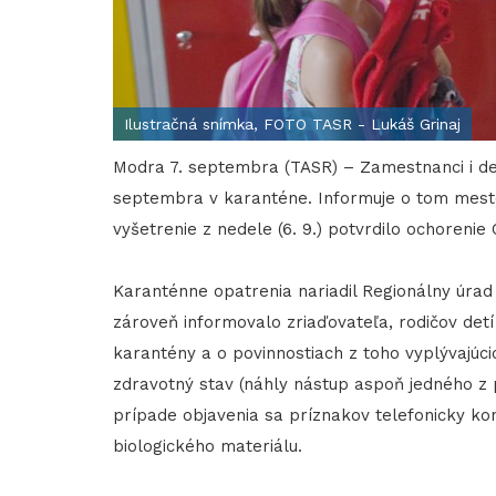
Ilustračná snímka, FOTO TASR - Lukáš Grinaj
Modra 7. septembra (TASR) – Zamestnanci i det
septembra v karanténe. Informuje o tom mesto 
vyšetrenie z nedele (6. 9.) potvrdilo ochorenie
Karanténne opatrenia nariadil Regionálny úrad 
zároveň informovalo zriaďovateľa, rodičov detí
karantény a o povinnostiach z toho vyplývajúc
zdravotný stav (náhly nástup aspoň jedného z p
prípade objavenia sa príznakov telefonicky ko
biologického materiálu.