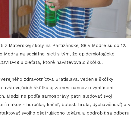
i z Materskej školy na Partizánskej 88 v Modre sú do 12.
Modra na sociálnej sieti s tým, že epidemiologické
 COVID-19 u dieťaťa, ktoré navštevovalo škôlku.
verejného zdravotníctva Bratislava. Vedenie škôlky
 navštevujúcich škôlku aj zamestnancov o vyhlásení
ich. Medzi ne podľa samosprávy patrí sledovať svoj
ríznakov - horúčka, kašeľ, bolesti hrdla, dýchavičnosť) a v
ntaktovať svojho ošetrujúceho lekára a podrobiť sa odberu