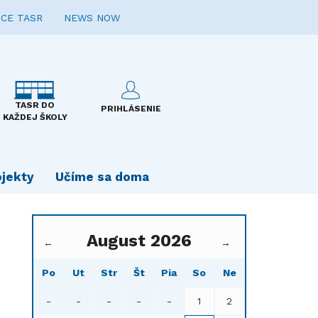
CE TASR
NEWS NOW
TASR DO
PRIHLÁSENIE
KAŽDEJ ŠKOLY
ojekty
Učíme sa doma
August 2026
←
→
Po
Ut
Str
Št
Pia
So
Ne
-
-
-
-
-
1
2