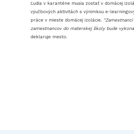
Ľudia v karanténe musia zostať v domácej izolác
výučbových aktivitách s výnimkou e-learningový
práce v mieste domácej izolácie.
"Zamestnanci 
zamestnancov do materskej školy bude vykonaná
deklaruje mesto.