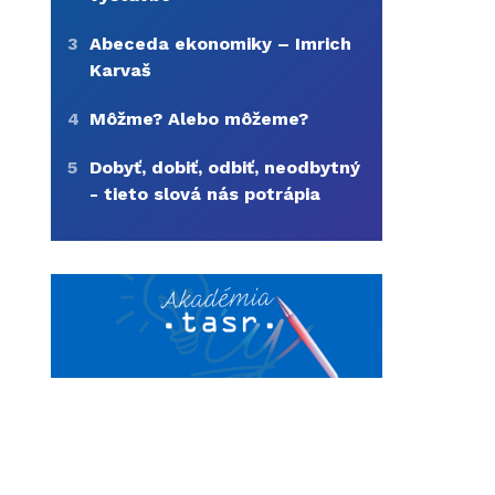
3
Abeceda ekonomiky – Imrich
Karvaš
4
Môžme? Alebo môžeme?
5
Dobyť, dobiť, odbiť, neodbytný
- tieto slová nás potrápia