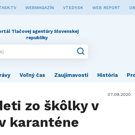
TASR.TV
WEBMAGAZÍN
VTEDY.SK
WEB REPORT
OB
ortál Tlačovej agentúry Slovenskej
republiky
rávy
Voľný čas
Zaujímavosti
História
Pr
07.09.2020
eti zo škôlky v
 v karanténe